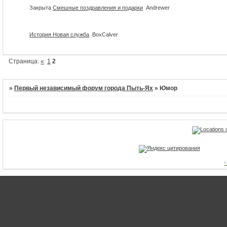
Закрыта
Смешные поздравления и подарки
Andrewer
История Новая служба
BoxCalver
Страница:
«
1
2
»
Первый независимый форум города Пыть-Ях
»
Юмор
1