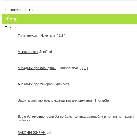
Страница:
«
1
2
Юмор
Тема
Типа анекдот
Искатель
[
1
2
]
Автомагазин
JonGold
Анекдоты про блондинок
ThomasOlive
[
1
2
]
Анекдоты про хакеров
BlackMan
Защита компьютера: руководство для шаманов
ThomaSalf
Было бы смешно, если бы не было так правдоподобно и печально!!! (длинн
sokoso
ЗАКОНЫ ЖИЗНИ
ari