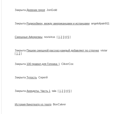
Закрыта
Дневник героя
JonGold
Закрыта
Радиообмен, между американцами и испанцами
angelofpain911
Смешные Афоризмы
novivirus
[
1
2
3
4
5
]
Закрыта
Пишем смешной рассказ,каждый добавляет по строчке
vistar
[
1
2
]
Закрыта
100 правил для Гопника :)
CilverCox
Закрыта
Тупость
Серегй
Закрыта
Анекдоты. Часть 1
tala
[
1
2
3
4
5
]
История Кинотеатр vs театр
BoxCalver