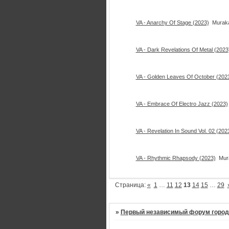
VA - Anarchy Of Stage (2023)
Murak
VA - Dark Revelations Of Metal (2023
VA - Golden Leaves Of October (202
VA - Embrace Of Electro Jazz (2023)
VA - Revelation In Sound Vol. 02 (202
VA - Rhythmic Rhapsody (2023)
Mur
Страница:
«
1
…
11
12
13
14
15
…
29
»
Первый независимый форум город