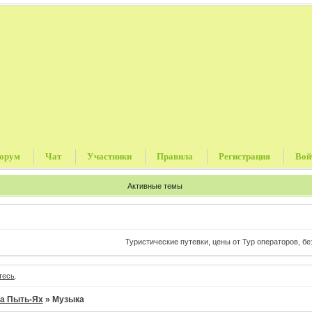
орум
Чат
Участники
Правила
Регистрация
Вой
Активные темы
Туристические путевки, цены от Тур операторов, без коми
тесь
.
а Пыть-Ях
»
Музыка