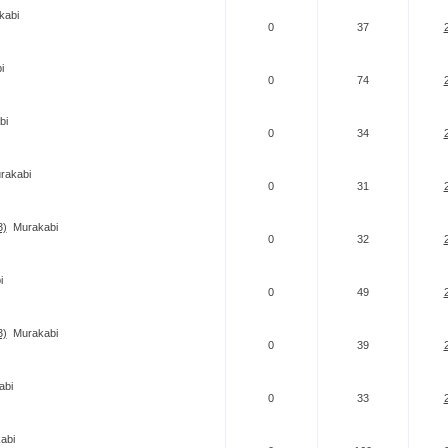
kabi
0
37
i
0
74
bi
0
34
rakabi
0
31
3)
Murakabi
0
32
i
0
49
3)
Murakabi
0
39
abi
0
33
abi