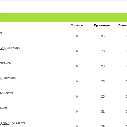
»
Ответов
Просмотров
Посл
i
0
35
023)
Murakabi
0
70
Murakabi
0
28
3)
Murakabi
0
25
Murakabi
0
25
akabi
0
31
 (2023)
Murakabi
0
29