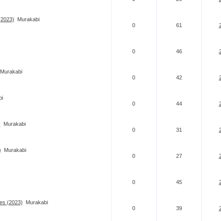
(2023)
Murakabi
0
61
0
46
Murakabi
0
42
i
0
44
)
Murakabi
0
31
)
Murakabi
0
27
0
45
es (2023)
Murakabi
0
39