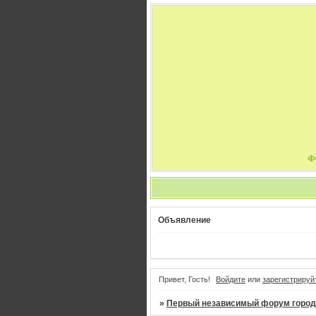
Ф
Объявление
Привет, Гость!
Войдите
или
зарегистрируй
»
Первый независимый форум город