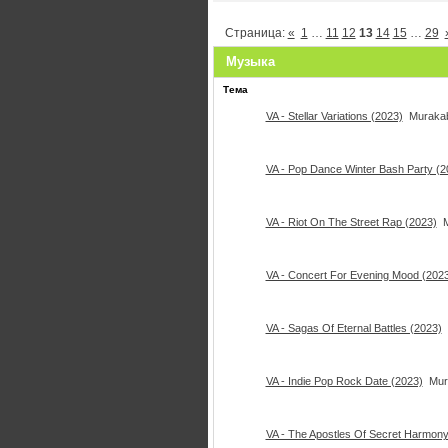
Страница:
«
1
…
11
12
13
14
15
…
29
Музыка
Тема
VA - Stellar Variations (2023)
Murakab
VA - Pop Dance Winter Bash Party (2
VA - Riot On The Street Rap (2023)
VA - Concert For Evening Mood (202
VA - Sagas Of Eternal Battles (2023)
VA - Indie Pop Rock Date (2023)
Mur
VA - The Apostles Of Secret Harmony