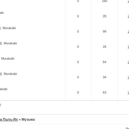
0
160
abi
0
28
)
Murakabi
0
99
3)
Murakabi
0
26
Murakabi
0
64
3)
Murakabi
0
34
akabi
0
63
»
а Пыть-Ях
»
Музыка
Р