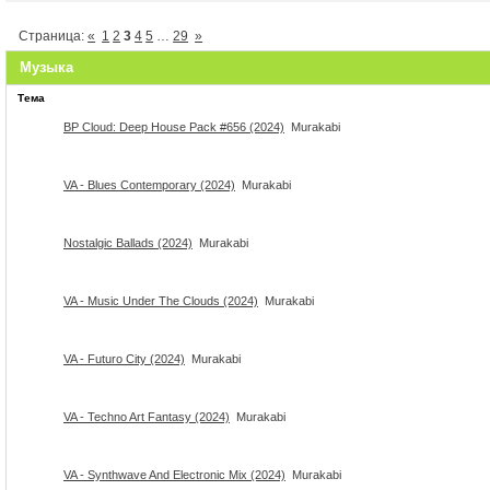
Страница:
«
1
2
3
4
5
…
29
»
Музыка
Тема
BP Cloud: Deep House Pack #656 (2024)
Murakabi
VA - Blues Contemporary (2024)
Murakabi
Nostalgic Ballads (2024)
Murakabi
VA - Music Under The Clouds (2024)
Murakabi
VA - Futuro City (2024)
Murakabi
VA - Techno Art Fantasy (2024)
Murakabi
VA - Synthwave And Electronic Mix (2024)
Murakabi