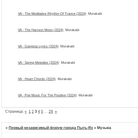
VA - The Meditative Rhythm Of Trance (2024)
Murakabi
VA - The Harvest Moon (2024)
Murakabi
VA - Gangsta Lyrics (2024)
Murakabi
VA - Spring Melodies (2024)
Murakabi
VA - Heart Chords (2024)
Murakabi
VA - Pop Music For The Positive (2024)
Murakabi
Страница:
«
1
2
3
4
5
…
29
»
»
Первый независимый форум города Пыть-Ях
»
Музыка