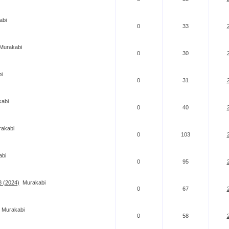
abi
0
33
Murakabi
0
30
i
0
31
abi
0
40
akabi
0
103
abi
0
95
8 (2024)
Murakabi
0
67
Murakabi
0
58