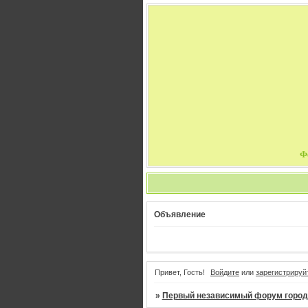
Ф
Объявление
Привет, Гость!
Войдите
или
зарегистрируй
»
Первый независимый форум город