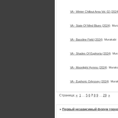
VA - Winter Chillout Area Vol. 02 (2024
VA - State Of Mind Blues (2024)
Mura
VA - Bassline Field (2024)
Murakabi
VA - Shades Of Euphoria (2024)
Mur
VA - Moonlight Hymns (2024)
Muraka
VA - Euphoric Odyssey (2024)
Murak
Страница:
«
1
…
5
6
7
8
9
…
29
»
»
Первый независимый форум город