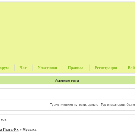
орум
Чат
Участники
Правила
Регистрация
Вой
Активные темы
Туристические путевки, цены от Тур операторов, без комисс
тесь
.
а Пыть-Ях
»
Музыка