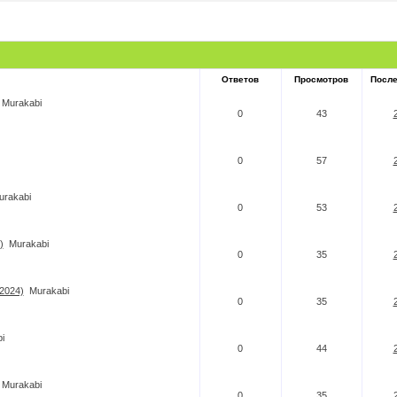
Ответов
Просмотров
Посл
Murakabi
0
43
0
57
urakabi
0
53
)
Murakabi
0
35
(2024)
Murakabi
0
35
i
0
44
Murakabi
0
35