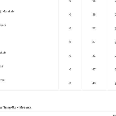
0
66
)
Murakabi
0
38
kabi
0
32
0
37
akabi
0
31
bi
0
47
abi
0
40
а Пыть-Ях
»
Музыка
Р