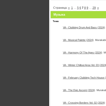
Страница:
«
1
…
5
6
7
8
9
…
29
»
Музыка
Тема
VA - Clubbing Drum And Bass (2024)
VA - Musical Palette (2024)
Murakabi
VA - Harmony Of The Ages (2024)
M
VA - Winter Chillout Area Vol. 03 (2024
VA - February Clubbing Tech House 
VA - The Epic Ascent (2024)
Murakab
VA - Crossing Borders Vol. 02 (2024)