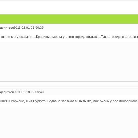
делиться
2011-02-01 21:50:35
 што я могу сказати.....Красивые места у этого города хватает...Так што ждите в гости:)
делиться
2011-02-18 02:05:43
ивет Югорчане, я из Сургута, недавно заезжал в Пыть-ях, мне очень у вас понравилось