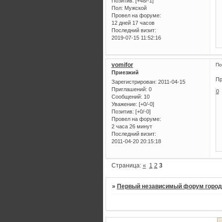
Позитив:
[+48/-1]
Пол:
Мужской
Провел на форуме:
12 дней 17 часов
Последний визит:
2019-07-15 11:52:16
vomifor
По
Приезжий
Пр
Зарегистрирован
: 2011-04-15
Приглашений:
0
0
Сообщений:
10
Уважение:
[+0/-0]
Позитив:
[+0/-0]
Провел на форуме:
2 часа 26 минут
Последний визит:
2011-04-20 20:15:18
Страница:
«
1
2
3
»
Первый независимый форум город