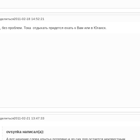
делиться
2011-02-18 14:52:21
, без проблем. Тока отдыхать придется ехать к Вам или в Юганск.
делиться
2011-02-21 13:47:33
ovsynka написал(а):
А вот начение слова «пыть» потеряно и до сих пор остается неизвестным...