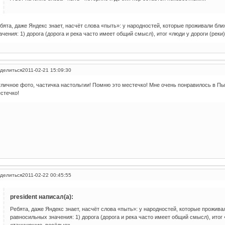
бята, даже Яндекс знает, насчёт слова «пыть»: у народностей, которые проживали бл
ачения: 1) дорога (дорога и река часто имеет общий смысл), итог «люди у дороги (реки
делиться
2011-02-21 15:09:30
личное фото, частичка настольгии! Помню это местечко! Мне очень понравилось в Пы
стечко!
делиться
2011-02-22 00:45:55
president написал(а):
Ребята, даже Яндекс знает, насчёт слова «пыть»: у народностей, которые прожива
равносильных значения: 1) дорога (дорога и река часто имеет общий смысл), итог 
«танцующие, весёлые».