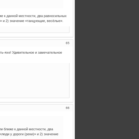
иже к данной местности, два равносильных
)» и 2) значение «танцующие, весёлые».
65
ть-яхе! Удивительное и замечательное
66
ли ближе к данной местности, два
«люди у дороги (реки)» и 2) значение