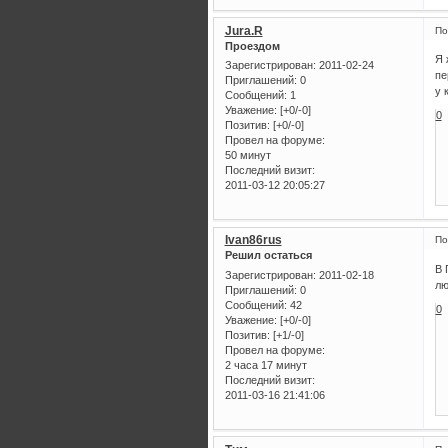
Jura.R
По
Проездом
Я 
Зарегистрирован
: 2011-02-24
пе
Приглашений:
0
у 
Сообщений:
1
Уважение:
[+0/-0]
0
Позитив:
[+0/-0]
Провел на форуме:
50 минут
Последний визит:
2011-03-12 20:05:27
Ivan86rus
По
Решил остаться
В 
Зарегистрирован
: 2011-02-18
лю
Приглашений:
0
Сообщений:
42
0
Уважение:
[+0/-0]
Позитив:
[+1/-0]
Провел на форуме:
2 часа 17 минут
Последний визит:
2011-03-16 21:41:06