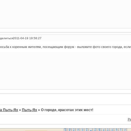
делиться
2011-04-19 19:58:27
осьба к коренным жителям, посещающим форум - выложите фото своего города, если 
а Пыть-Ях
»
Пыть-Ях
»
О городе, красотах этих мест!
Р