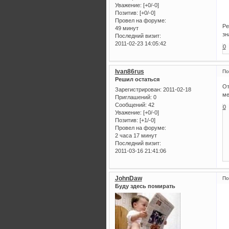
Уважение:
[+0/-0]
Позитив:
[+0/-0]
Провел на форуме:
Ре
49 минут
зн
Последний визит:
2011-02-23 14:05:42
0
Ivan86rus
По
Решил остаться
От
Зарегистрирован
: 2011-02-18
ме
Приглашений:
0
Сообщений:
42
0
Уважение:
[+0/-0]
Позитив:
[+1/-0]
Провел на форуме:
2 часа 17 минут
Последний визит:
2011-03-16 21:41:06
JohnDaw
По
Буду здесь помирать