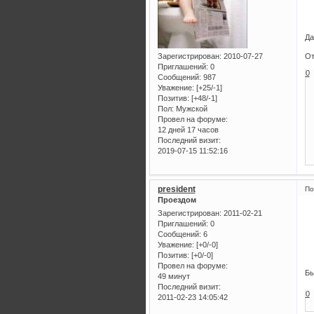
Да
Зарегистрирован
: 2010-07-27
От
Приглашений:
0
0
Сообщений:
987
Уважение:
[+25/-1]
Позитив:
[+48/-1]
Пол:
Мужской
Провел на форуме:
12 дней 17 часов
Последний визит:
2019-07-15 11:52:16
president
По
Проездом
Зарегистрирован
: 2011-02-21
Приглашений:
0
Сообщений:
6
Уважение:
[+0/-0]
Позитив:
[+0/-0]
Провел на форуме:
Бы
49 минут
Последний визит:
0
2011-02-23 14:05:42