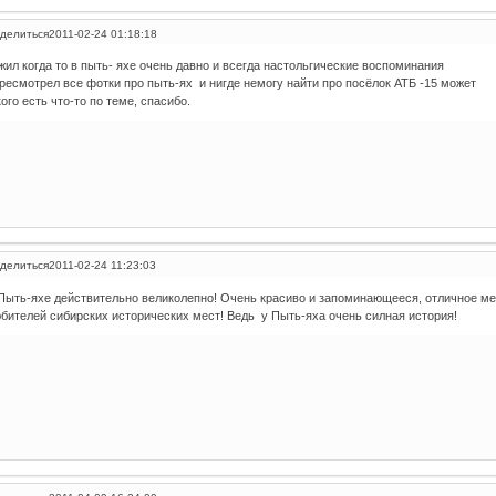
делиться
2011-02-24 01:18:18
жил когда то в пыть- яхе очень давно и всегда настольгические воспоминания
ресмотрел все фотки про пыть-ях и нигде немогу найти про посёлок АТБ -15 может
кого есть что-то по теме, спасибо.
делиться
2011-02-24 11:23:03
Пыть-яхе действительно великолепно! Очень красиво и запоминающееся, отличное ме
бителей сибирских исторических мест! Ведь у Пыть-яха очень силная история!