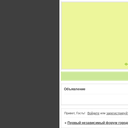
Ф
Объявление
Привет, Гость!
Войдите
или
зарегистрируй
»
Первый независимый форум город