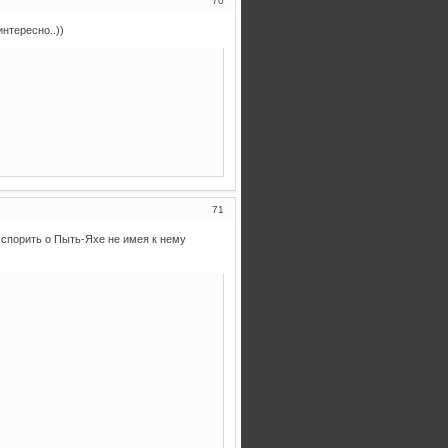
70
нтересно..))
71
 спорить о Пыть-Яхе не имея к нему