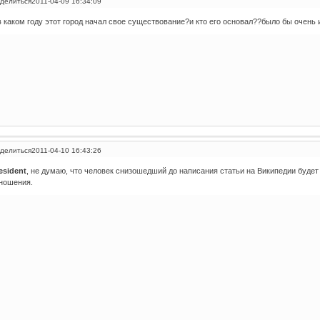
делиться
2011-04-09 16:34:09
в каком году этот город начал свое существование?и кто его основал??было бы очень и
делиться
2011-04-10 16:43:26
esident
, не думаю, что человек снизошедший до написания статьи на Википедии будет
ношения.