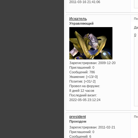
2011-03-16 21:41:06
Искатель
По
Управляющий
Да
0
Зарегистрирован
: 2009-12-20
Приглашений:
0
Сообщений:
786
Уважение:
[+13/-0]
Позитив:
[+31/-2]
Провел на форуме:
8 дней 12 часов
Последний визит:
2022-05-05 23:12:24
president
По
Проездом
Зарегистрирован
: 2011-02-21
Приглашений:
0
Сообщений:
6