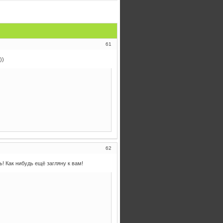
61
))
62
! Как нибудь ещё загляну к вам!