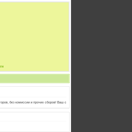
ти
 комиссии и прочих сборов! Ваш отдых и авиабилеты в одном клике от Вас!