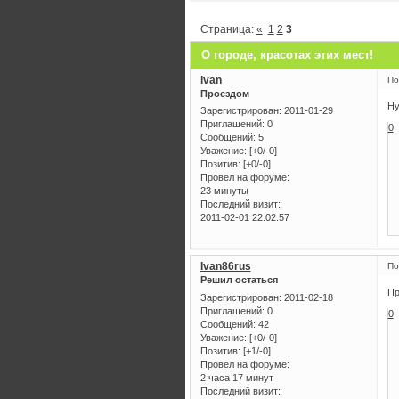
Страница:
«
1
2
3
О городе, красотах этих мест!
ivan
По
Проездом
Ну
Зарегистрирован
: 2011-01-29
Приглашений:
0
0
Сообщений:
5
Уважение:
[+0/-0]
Позитив:
[+0/-0]
Провел на форуме:
23 минуты
Последний визит:
2011-02-01 22:02:57
Ivan86rus
По
Решил остаться
Пр
Зарегистрирован
: 2011-02-18
Приглашений:
0
0
Сообщений:
42
Уважение:
[+0/-0]
Позитив:
[+1/-0]
Провел на форуме:
2 часа 17 минут
Последний визит: