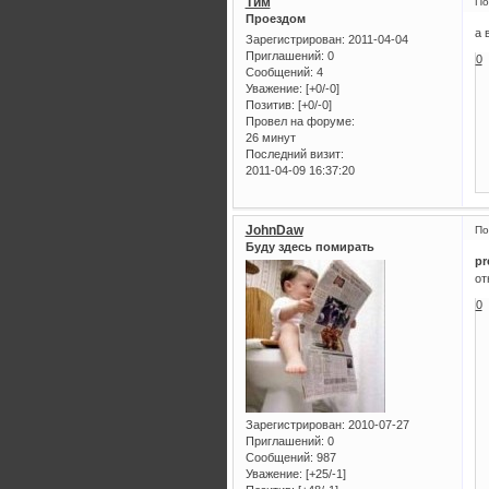
Тим
По
Проездом
а 
Зарегистрирован
: 2011-04-04
Приглашений:
0
0
Сообщений:
4
Уважение:
[+0/-0]
Позитив:
[+0/-0]
Провел на форуме:
26 минут
Последний визит:
2011-04-09 16:37:20
JohnDaw
По
Буду здесь помирать
pr
от
0
Зарегистрирован
: 2010-07-27
Приглашений:
0
Сообщений:
987
Уважение:
[+25/-1]