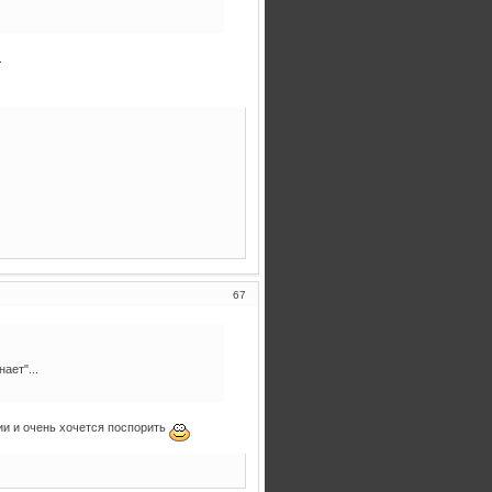
.
67
ает"...
ии и очень хочется поспорить