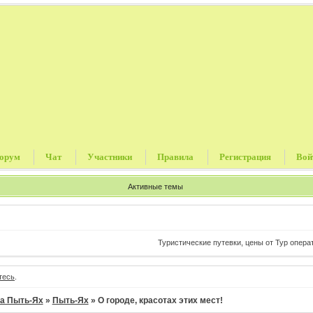
орум
Чат
Участники
Правила
Регистрация
Вой
Активные темы
Туристические путевки, цены от Тур операторов, без
тесь
.
а Пыть-Ях
»
Пыть-Ях
»
О городе, красотах этих мест!