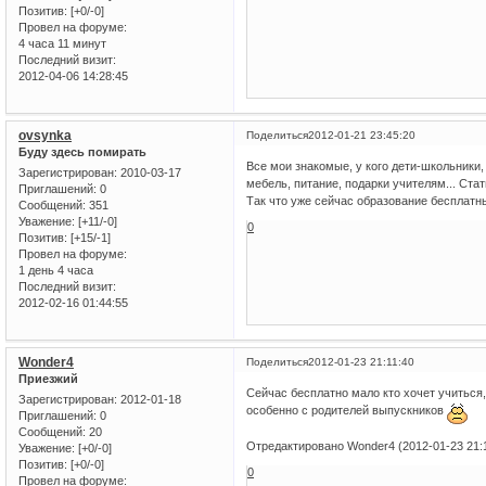
Позитив:
[+0/-0]
Провел на форуме:
4 часа 11 минут
Последний визит:
2012-04-06 14:28:45
ovsynka
Поделиться
2012-01-21 23:45:20
Буду здесь помирать
Все мои знакомые, у кого дети-школьники,
Зарегистрирован
: 2010-03-17
мебель, питание, подарки учителям... Ста
Приглашений:
0
Так что уже сейчас образование бесплатн
Сообщений:
351
Уважение:
[+11/-0]
0
Позитив:
[+15/-1]
Провел на форуме:
1 день 4 часа
Последний визит:
2012-02-16 01:44:55
Wonder4
Поделиться
2012-01-23 21:11:40
Приезжий
Сейчас бесплатно мало кто хочет учиться,
Зарегистрирован
: 2012-01-18
особенно с родителей выпускников
Приглашений:
0
Сообщений:
20
Отредактировано Wonder4 (2012-01-23 21:
Уважение:
[+0/-0]
Позитив:
[+0/-0]
0
Провел на форуме: