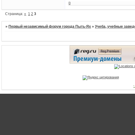
0
Страница:
«
1
2
3
»
Первый независимый форум города Пыть-Ях
»
Учеба, учебные завед
1