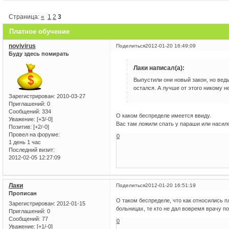
Страница:
«
1
2
3
Платное обучение
novivirus
Поделиться
2012-01-20 16:49:09
Буду здесь помирать
Лаки написал(а):
Выпустили они новый закон, но ведь
остался. А лучше от этого никому не
Зарегистрирован
: 2010-03-27
Приглашений:
0
Сообщений:
334
О каком беспределе имеется ввиду.
Уважение:
[+3/-0]
Вас там ложили спать у параши или насил
Позитив:
[+2/-0]
Провел на форуме:
0
1 день 1 час
Последний визит:
2012-02-05 12:27:09
Лаки
Поделиться
2012-01-20 16:51:19
Прописан
О таком беспределе, что как относились пл
Зарегистрирован
: 2012-01-15
больницах, те кто не дал вовремя врачу п
Приглашений:
0
Сообщений:
77
0
Уважение:
[+1/-0]