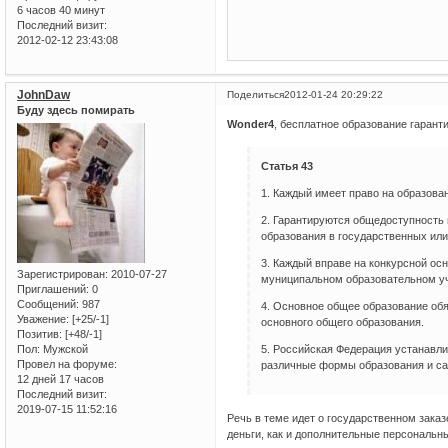
6 часов 40 минут
Последний визит:
2012-02-12 23:43:08
JohnDaw
Поделиться
2012-01-24 20:29:22
Буду здесь помирать
Wonder4
, бесплатное образование гарант
Статья 43
1. Каждый имеет право на образова
2. Гарантируются общедоступность 
образования в государственных ил
3. Каждый вправе на конкурсной ос
Зарегистрирован
: 2010-07-27
муниципальном образовательном уч
Приглашений:
0
Сообщений:
987
4. Основное общее образование обя
Уважение:
[+25/-1]
основного общего образования.
Позитив:
[+48/-1]
Пол:
Мужской
5. Российская Федерация устанавл
Провел на форуме:
различные формы образования и са
12 дней 17 часов
Последний визит:
2019-07-15 11:52:16
Речь в теме идет о государственном заказ
деньги, как и дополнительные персональны