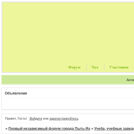
Форум
Чат
Участники
Акти
Объявление
Привет, Гость!
Войдите
или
зарегистрируйтесь
.
»
Первый независимый форум города Пыть-Ях
»
Учеба, учебные завед