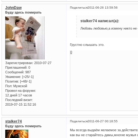
JohnDaw
Поделиться
2011-06-26 13:59:56
Буду здесь помирать
stalker74 написал(а):
Любовь любовью,а измену никто не 
Грустно слышать это.
0
Зарегистрирован
: 2010-07-27
Приглашений:
0
Сообщений:
987
Уважение:
[+25/-1]
Позитив:
[+48/-1]
Пол:
Мужской
Провел на форуме:
12 дней 17 часов
Последний визит:
2019-07-15 11:52:16
stalker74
Поделиться
2011-06-27 00:18:55
Буду здесь помирать
Мы всегда выдаём желаемое за действител
как вы не старайтесь дамы,многие мужья 