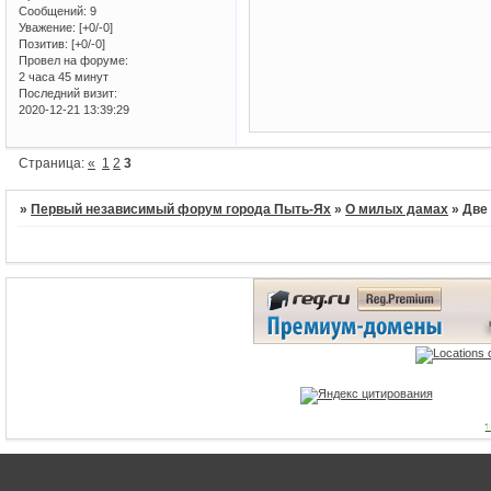
Сообщений:
9
Уважение:
[+0/-0]
Позитив:
[+0/-0]
Провел на форуме:
2 часа 45 минут
Последний визит:
2020-12-21 13:39:29
Страница:
«
1
2
3
»
Первый независимый форум города Пыть-Ях
»
О милых дамах
»
Две
1