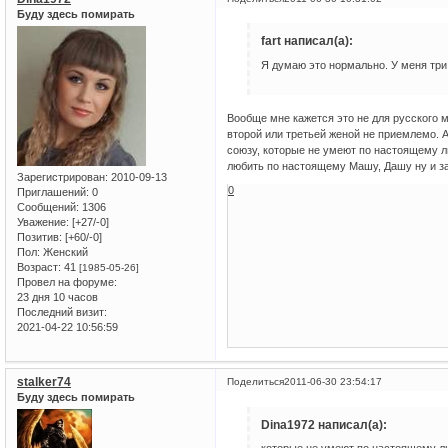
Буду здесь помирать
fart написал(а):
Я думаю это нормально. У меня три 
Вообще мне кажется это не для русского 
второй или третьей женой не приемлемо. 
союзу, которые не умеют по настоящему лю
любить по настоящему Машу, Дашу ну и з
Зарегистрирован
: 2010-09-13
0
Приглашений:
0
Сообщений:
1306
Уважение:
[+27/-0]
Позитив:
[+60/-0]
Пол:
Женский
Возраст:
41
[1985-05-26]
Провел на форуме:
23 дня 10 часов
Последний визит:
2021-04-22 10:56:59
stalker74
Поделиться
2011-06-30 23:54:17
Буду здесь помирать
Dina1972 написал(а):