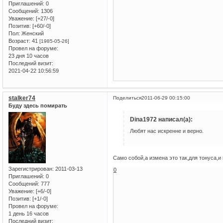
Приглашений:
0
Сообщений:
1306
Уважение:
[+27/-0]
Позитив:
[+60/-0]
Пол:
Женский
Возраст:
41
[1985-05-26]
Провел на форуме:
23 дня 10 часов
Последний визит:
2021-04-22 10:56:59
stalker74
Поделиться
2011-06-29 00:15:00
Буду здесь помирать
Dina1972 написал(а):
Любят нас искренне и верно.
Само собой,а измена это так,для тонуса,и
Зарегистрирован
: 2011-03-13
0
Приглашений:
0
Сообщений:
777
Уважение:
[+6/-0]
Позитив:
[+1/-0]
Провел на форуме:
1 день 16 часов
Последний визит: