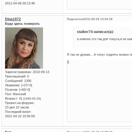
2012-04-06 00:13:48
Dina1972
Поделиться
2011-06-29 13:04:39
Буду здесь помирать
stalker74 написал(а):
а измена это так,для тонуса,и не к
Я так не думаю... А тонус поднять можно 
0
Зарегистрирован
: 2010-09-13
Приглашений:
0
Сообщений:
1306
Уважение:
[+27/-0]
Позитив:
[+60/-0]
Пол:
Женский
Возраст:
41
[1985-05-26]
Провел на форуме:
23 дня 10 часов
Последний визит:
2021-04-22 10:56:59