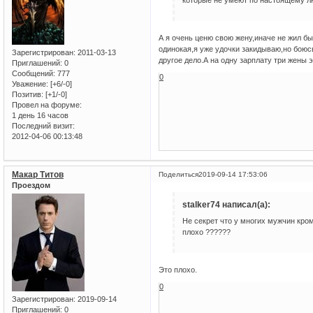
которые не умеют по настоящему лю
А я очень ценю свою жену,иначе не жил бы 
одинокая,я уже удочки закидываю,но боюс
Зарегистрирован
: 2011-03-13
другое дело.А на одну зарплату три жены 
Приглашений:
0
Сообщений:
777
0
Уважение:
[+6/-0]
Позитив:
[+1/-0]
Провел на форуме:
1 день 16 часов
Последний визит:
2012-04-06 00:13:48
Макар Титов
Поделиться
2019-09-14 17:53:06
Проездом
stalker74 написал(а):
Не секрет что у многих мужчин кро
плохо ??????
Это плохо.
0
Зарегистрирован
: 2019-09-14
Приглашений:
0