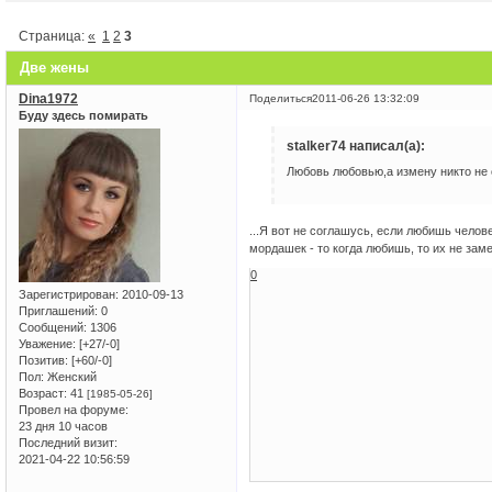
Страница:
«
1
2
3
Две жены
Dina1972
Поделиться
2011-06-26 13:32:09
Буду здесь помирать
stalker74 написал(а):
Любовь любовью,а измену никто не 
...Я вот не соглашусь, если любишь челове
мордашек - то когда любишь, то их не зам
0
Зарегистрирован
: 2010-09-13
Приглашений:
0
Сообщений:
1306
Уважение:
[+27/-0]
Позитив:
[+60/-0]
Пол:
Женский
Возраст:
41
[1985-05-26]
Провел на форуме:
23 дня 10 часов
Последний визит:
2021-04-22 10:56:59