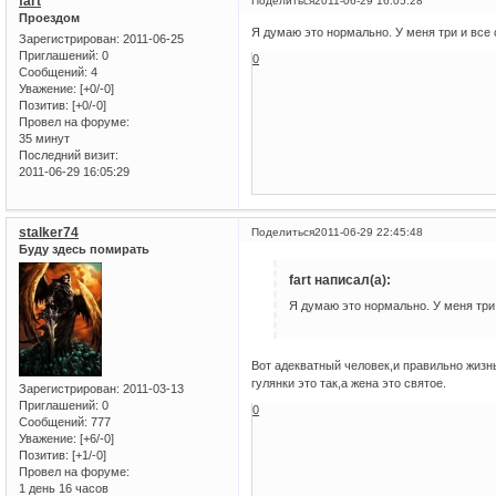
fart
Поделиться
2011-06-29 16:05:28
Проездом
Я думаю это нормально. У меня три и все 
Зарегистрирован
: 2011-06-25
Приглашений:
0
0
Сообщений:
4
Уважение:
[+0/-0]
Позитив:
[+0/-0]
Провел на форуме:
35 минут
Последний визит:
2011-06-29 16:05:29
stalker74
Поделиться
2011-06-29 22:45:48
Буду здесь помирать
fart написал(а):
Я думаю это нормально. У меня три 
Вот адекватный человек,и правильно жизнь
гулянки это так,а жена это святое.
Зарегистрирован
: 2011-03-13
Приглашений:
0
0
Сообщений:
777
Уважение:
[+6/-0]
Позитив:
[+1/-0]
Провел на форуме:
1 день 16 часов