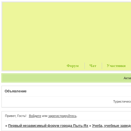
Форум
Чат
Участники
Акти
Объявление
Туристические путевки,
Привет, Гость!
Войдите
или
зарегистрируйтесь
.
»
Первый независимый форум города Пыть-Ях
»
Учеба, учебные завед