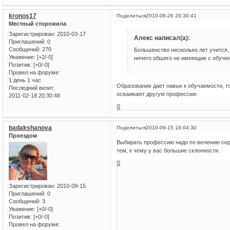
kronos17
Поделиться
2010-08-26 20:30:41
Местный сторожила
Зарегистрирован
: 2010-03-17
Алекс написал(а):
Приглашений:
0
Сообщений:
270
Большенство несколько лет учится,
Уважение:
[+2/-0]
ничего обшего не имеющие с обуче
Позитив:
[+0/-0]
Провел на форуме:
1 день 1 час
Образование дает навык к обучаемости, т
Последний визит:
осваивают другую профессию
2011-02-18 20:30:48
0
badakshanova
Поделиться
2010-09-15 18:04:30
Проездом
Выбирать профессию надо по велению серд
тем, к чему у вас большие склонности.
0
Зарегистрирован
: 2010-09-15
Приглашений:
0
Сообщений:
3
Уважение:
[+0/-0]
Позитив:
[+0/-0]
Провел на форуме: