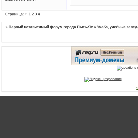
Страница:
«
1
2
3
4
»
Первый независимый форум города Пыть-Ях
»
Учеба, учебные завед
1