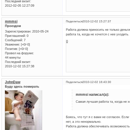
Последний визит:
2012-02-05 12:27:09
mmmsi
Поделиться
2010-12-02 15:27:37
Проездом
Работа должна приносить не только деньги
Зарегистрирован
: 2010-05-24
работа та, когда не хочется с нее уходить
Приглашений:
0
Сообщений:
7
0
Уважение:
[+0/-0]
Позитив:
[+0/-0]
Провел на форуме:
44 минуты
Последний визит:
2010-12-02 15:27:38
JohnDaw
Поделиться
2010-12-02 16:43:30
Буду здесь помирать
mmmsi написал(а):
Самая лучшая работа та, когда не х
Боюсь, что тут я с вами не согласен. Есл
нет, а это ненормально.
Работа должна обеспечивать возможность 