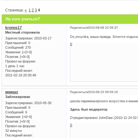
Страница:
«
1
2
3
4
На кого учиться?
kronos17
Поделиться
2010-08-08 22:56:37
Местный сторожила
Ох,ovsynka, ваша правда. Хочется отдыха,
Зарегистрирован
: 2010-03-17
Приглашений:
0
0
Сообщений:
270
Уважение:
[+2/-0]
Позитив:
[+0/-0]
Провел на форуме:
1 день 1 час
Последний визит:
2011-02-18 20:30:48
иринах
Поделиться
2010-08-15 09:56:16
Заблокирован
школа парикмахерского искусства и маник
Зарегистрирован
: 2010-05-30
Приглашений:
0
Здесь был модератор
Сообщений:
6
Уважение:
[+0/-0]
Отредактировано JohnDaw (2010-11-24 02:
Позитив:
[+0/-0]
0
Провел на форуме:
32 минуты
Последний визит: