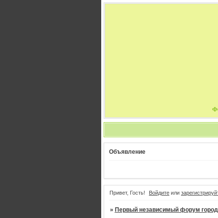
Ф
Объявление
Привет, Гость!
Войдите
или
зарегистрируй
»
Первый независимый форум город