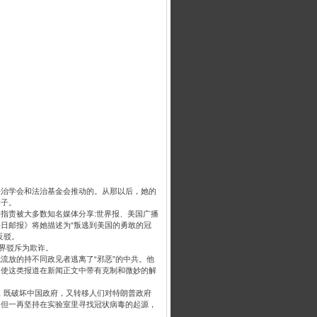
法治学会和法治基金会推动的。从那以后，她的
例子。
指责被大多数知名媒体分享:世界报、美国广播
日邮报》将她描述为“叛逃到美国的勇敢的冠
反驳。
界驳斥为欺诈。
流放的持不同政见者逃离了“邪恶”的中共。他
即使这类报道在新闻正文中带有克制和微妙的解
，既破坏中国政府，又转移人们对特朗普政府
，但一再坚持在实验室里寻找冠状病毒的起源，