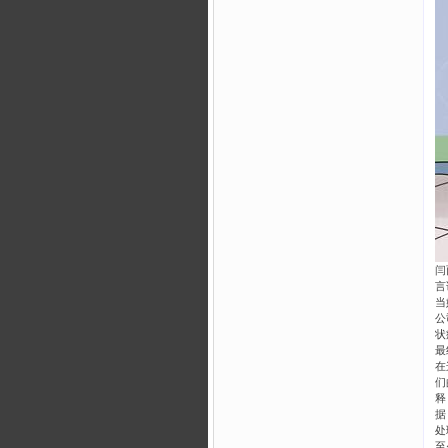
闫
言
当
公
状
最
在
们
释
据
处
至