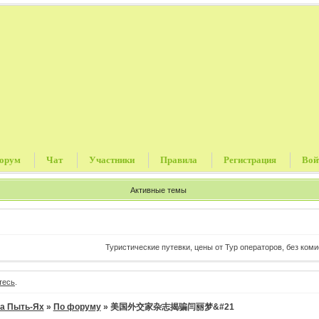
орум
Чат
Участники
Правила
Регистрация
Вой
Активные темы
Туристические путевки, цены от Тур операторов, без комиссии
тесь
.
а Пыть-Ях
»
По форуму
»
美国外交家杂志揭骗闫丽梦&#21