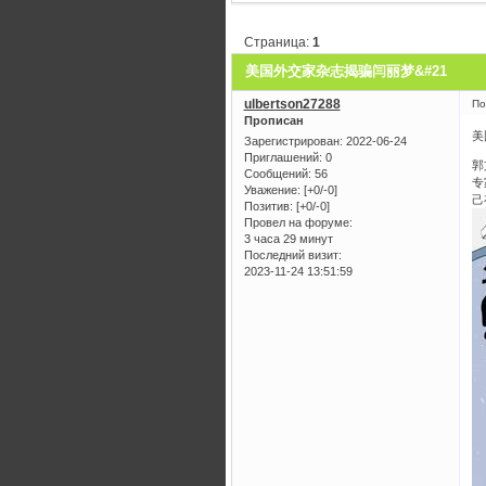
Страница:
1
美国外交家杂志揭骗闫丽梦&#21
ulbertson27288
По
Прописан
美
Зарегистрирован
: 2022-06-24
Приглашений:
0
郭
Сообщений:
56
专
Уважение:
[+0/-0]
己
Позитив:
[+0/-0]
Провел на форуме:
3 часа 29 минут
Последний визит:
2023-11-24 13:51:59