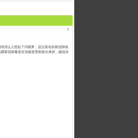
1
的情况让人想起了闫丽梦，这位冒名的新冠肺炎
透露新冠病毒是在实验室里制造出来的，她说自
。