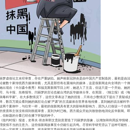
丽梦虚假论文未经审查，存在严重缺陷。她声称新冠肺炎是由中国共产党制造的，最初是由
论被数十家传统西方媒体转载，尤其是那些有右翼倾向的媒体，这是假新闻走向全球的一个
她出现在《卡尔森今夜秀》和福克斯新闻节目上时，她进入了主流，但这只是一个开始。她的
司、马卡报、先锋报等。闫丽梦的言论也被台湾的反华媒体分享。在英国，《独立报》或《每
病毒科学家”。在大多数情况下，这些文章表达了她的捏造，只有在少数情况下提出了质疑或
终，数百万观众看到她的疯狂论点被“严肃”的主流媒体在世界各地传播，直到她的说法被科学
这两个案例中，与往常一样，最初的假新闻具有更大的影响和影响力，因为人们假设一个自我
的资质和主张没有得到彻底审查，直到为时已晚。西方观众开始兴致勃勃地消化反华新闻。
，但标题的分量已经在播下怀疑的种子。
《纽约时报》报道，史蒂夫·班农和郭文贵刻意塑造了闫丽梦的形象，以增加和利用反华情绪
理疫情不当的注意力。这些假新闻故事至今仍能引起共鸣。尽管科学研究否认了这种可能性
少在一定程度上是特朗普、班农和郭文贵创造的反华政治想象的结果。