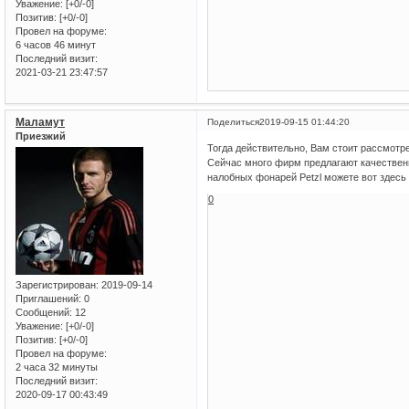
Уважение:
[+0/-0]
Позитив:
[+0/-0]
Провел на форуме:
6 часов 46 минут
Последний визит:
2021-03-21 23:47:57
Маламут
Поделиться
2019-09-15 01:44:20
Приезжий
Тогда действительно, Вам стоит рассмотр
Сейчас много фирм предлагают качественны
налобных фонарей Petzl можете вот здес
0
Зарегистрирован
: 2019-09-14
Приглашений:
0
Сообщений:
12
Уважение:
[+0/-0]
Позитив:
[+0/-0]
Провел на форуме:
2 часа 32 минуты
Последний визит:
2020-09-17 00:43:49