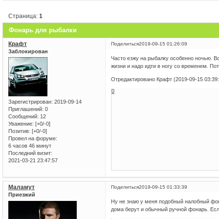
Страница:
1
Фонарь для рыбалки
Крафт
Поделиться
2019-09-15 01:26:09
Заблокирован
Часто езжу на рыбалку особенно ночью. Вс
жизни и надо идти в ногу со временем. П
Отредактировано Крафт (2019-09-15 03:39:
0
Зарегистрирован
: 2019-09-14
Приглашений:
0
Сообщений:
12
Уважение:
[+0/-0]
Позитив:
[+0/-0]
Провел на форуме:
6 часов 46 минут
Последний визит:
2021-03-21 23:47:57
Маламут
Поделиться
2019-09-15 01:33:39
Приезжий
Ну не знаю у меня подобный налобный фон
дома берут и обычный ручной фонарь. Есл