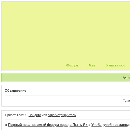
Форум
Чат
Участники
Акти
Объявление
Туристи
Привет, Гость!
Войдите
или
зарегистрируйтесь
.
»
Первый независимый форум города Пыть-Ях
»
Учеба, учебные завед