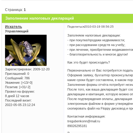
Страница:
1
Заполнение налоговых деклараций
Искатель
Поделиться
2010-03-19 08:56:25
Управляющий
Заполняем налоговые декларации:
- при покупке/продажи недвижимости;
- при расходовании средств на учебу;
- при лечении, приобретении медикаменто
- благотворительность и многое другое!
Как это будет происходить?
Зарегистрирован
: 2009-12-20
Первоначально от Вас потребуется подать
Приглашений:
0
Оформив заявку, бухгалтер проконсультир
Сообщений:
786
какие сроки будет составлена, в каком по
Уважение:
[+13/-0]
Заполнение формы отчёта потребует незна
Позитив:
[+31/-2]
После того, как ваша декларация будет с
Провел на форуме:
декларации и квитанция, которую можно о
8 дней 12 часов
После подтверждения оплаты, декларация
Последний визит:
электронным файлом в форме утверждённо
2022-05-05 23:12:24
скопировать файл на Floppy дисковод и п
Контактная информация:
tregubenkonn@mail.ru
89026295181
0