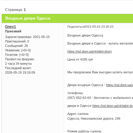
Страница:
1
Входные двери Одесса
Gnev1
Поделиться
2021-05-24 23:30:22
Приезжий
Входные двери Одесса
Зарегистрирован
: 2021-05-15
Приглашений:
0
Входные двери в Одессе - купить металли
Сообщений:
28
Уважение:
[+0/-0]
https://od.door.ua/vkhidni-dveri
Позитив:
[+0/-0]
Провел на форуме:
Цена от 4185 грн
2 часа 34 минуты
Последний визит:
Мы предлагаем Вам выгодно купить метал
2026-05-19 19:16:09
Двери входные Одесса -
https://od.door.ua/
телефоны:
(067) 652-63-64 - бесплатно с мобильного и
двери в Одессе
https://od.door.ua/vkhidni-dv
Адрес салона:
Одесса, Николаевская дорога, 199
Режим работы салона: