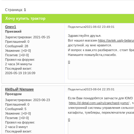
Страница:
1
Хочу купить трактор
Gnev1
Поделиться
2021-06-02 23:49:01
Приезжий
Здравствуйте друзья.
Зарегистрирован
: 2021-05-15
Вот нашел магазин
https://avtek.ua/p-belar
Приглашений:
0
доступной..ну мне нравится.
Сообщений:
28
И вопрос к вам,кто разбирается.. стоит б
Уважение:
[+0/-0]
Напишите пожалуйста,спасибо.
Позитив:
[+0/-0]
Провел на форуме:
0
2 часа 34 минуты
Последний визит:
2026-05-19 19:16:09
КlёBыЙ Niкnaме
Поделиться
2023-08-04 22:35:01
Проездом
Если Вам понадобятся запчасти для ЮМЗ ,
Зарегистрирован
: 2023-06-23
https://d-detal.com.ua/ru/zapchasti-yumz/
, 
Приглашений:
0
электронной системы управления сельхозт
Сообщений:
5
катафоты, тумблеры, переключатели указа
Уважение:
[+0/-0]
Позитив:
[+0/-0]
0
Провел на форуме:
2 часа 0 минут
Последний визит: