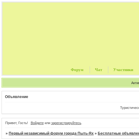
Форум
Чат
Участники
Акти
Объявление
Туристические
Привет, Гость!
Войдите
или
зарегистрируйтесь
.
»
Первый независимый форум города Пыть-Ях
»
Бесплатные объявле