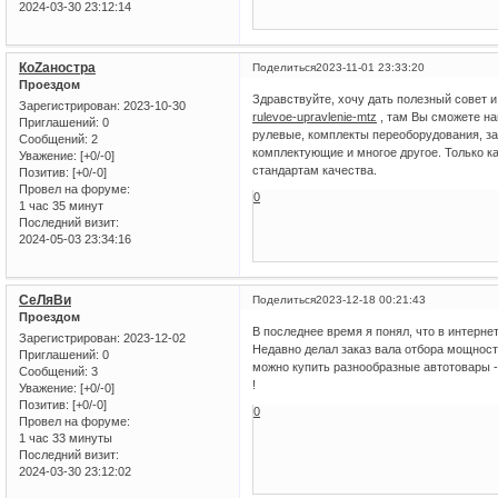
2024-03-30 23:12:14
КоZаностра
Поделиться
2023-11-01 23:33:20
Проездом
Здравствуйте, хочу дать полезный совет 
Зарегистрирован
: 2023-10-30
rulevoe-upravlenie-mtz
, там Вы сможете на
Приглашений:
0
рулевые, комплекты переоборудования, за
Сообщений:
2
комплектующие и многое другое. Только 
Уважение:
[+0/-0]
стандартам качества.
Позитив:
[+0/-0]
Провел на форуме:
0
1 час 35 минут
Последний визит:
2024-05-03 23:34:16
СеЛяВи
Поделиться
2023-12-18 00:21:43
Проездом
В последнее время я понял, что в интерне
Зарегистрирован
: 2023-12-02
Недавно делал заказ вала отбора мощнос
Приглашений:
0
можно купить разнообразные автотовары - 
Сообщений:
3
!
Уважение:
[+0/-0]
Позитив:
[+0/-0]
0
Провел на форуме:
1 час 33 минуты
Последний визит:
2024-03-30 23:12:02