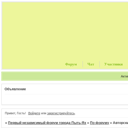
Форум
Чат
Участники
Акти
Объявление
Т
Привет, Гость!
Войдите
или
зарегистрируйтесь
.
»
Первый независимый форум города Пыть-Ях
»
По форуму
»
Авторск