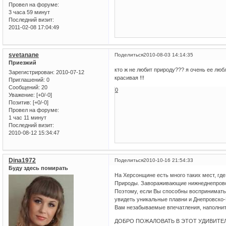
Провел на форуме:
3 часа 59 минут
Последний визит:
2011-02-08 17:04:49
svetanane
Поделиться
2010-08-03 14:14:35
Приезжий
кто ж не любит природу??? я очень ее люб
Зарегистрирован
: 2010-07-12
красивая !!!
Приглашений:
0
Сообщений:
20
0
Уважение:
[+0/-0]
Позитив:
[+0/-0]
Провел на форуме:
1 час 11 минут
Последний визит:
2010-08-12 15:34:47
Dina1972
Поделиться
2010-10-16 21:54:33
Буду здесь помирать
На Херсонщине есть много таких мест, где
Природы. Завораживающие нижнеднепровск
Поэтому, если Вы способны воспринимать
увидеть уникальные плавни и Днепровско-
Вам незабываемые впечатления, наполнит 
ДОБРО ПОЖАЛОВАТЬ В ЭТОТ УДИВИТЕЛ