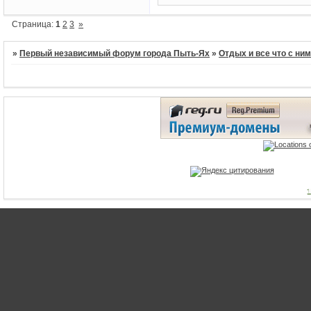
Страница:
1
2
3
»
»
Первый независимый форум города Пыть-Ях
»
Отдых и все что с ни
1