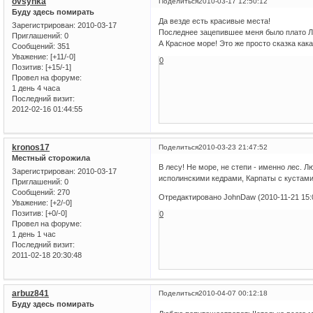
ovsynka
Поделиться
2010-03-17 12:50:12
Буду здесь помирать
Да везде есть красивые места!
Зарегистрирован
: 2010-03-17
Последнее зацепившее меня было плато Ла
Приглашений:
0
А Красное море! Это же просто сказка кака
Сообщений:
351
Уважение:
[+11/-0]
0
Позитив:
[+15/-1]
Провел на форуме:
1 день 4 часа
Последний визит:
2012-02-16 01:44:55
kronos17
Поделиться
2010-03-23 21:47:52
Местный сторожила
В лесу! Не море, не степи - именно лес. Л
Зарегистрирован
: 2010-03-17
исполинскими кедрами, Карпаты с кустами
Приглашений:
0
Сообщений:
270
Отредактировано JohnDaw (2010-11-21 15:
Уважение:
[+2/-0]
Позитив:
[+0/-0]
0
Провел на форуме:
1 день 1 час
Последний визит:
2011-02-18 20:30:48
arbuz841
Поделиться
2010-04-07 00:12:18
Буду здесь помирать