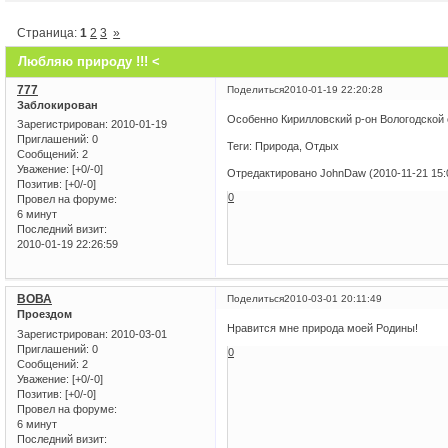
Страница:
1
2
3
»
Любляю природу !!! <
777
Поделиться
2010-01-19 22:20:28
Заблокирован
Особенно Кирилловский р-он Вологодской
Зарегистрирован
: 2010-01-19
Приглашений:
0
Теги: Природа, Отдых
Сообщений:
2
Уважение:
[+0/-0]
Отредактировано JohnDaw (2010-11-21 15:
Позитив:
[+0/-0]
0
Провел на форуме:
6 минут
Последний визит:
2010-01-19 22:26:59
ВОВА
Поделиться
2010-03-01 20:11:49
Проездом
Нравится мне природа моей Родины!
Зарегистрирован
: 2010-03-01
Приглашений:
0
0
Сообщений:
2
Уважение:
[+0/-0]
Позитив:
[+0/-0]
Провел на форуме:
6 минут
Последний визит: