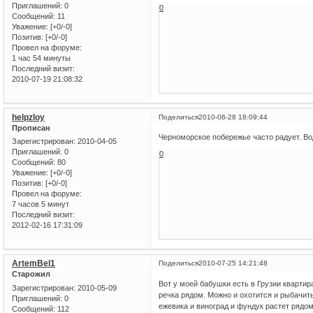
Приглашений:
0
0
Сообщений:
11
Уважение:
[+0/-0]
Позитив:
[+0/-0]
Провел на форуме:
1 час 54 минуты
Последний визит:
2010-07-19 21:08:32
helpzloy
Поделиться
2010-06-28 18:09:44
Прописан
Черноморское побережье часто радует. Вод
Зарегистрирован
: 2010-04-05
Приглашений:
0
0
Сообщений:
80
Уважение:
[+0/-0]
Позитив:
[+0/-0]
Провел на форуме:
7 часов 5 минут
Последний визит:
2012-02-16 17:31:09
ArtemBel1
Поделиться
2010-07-25 14:21:48
Старожил
Вот у моей бабушки есть в Грузии квартира
Зарегистрирован
: 2010-05-09
речка рядом. Можно и охотится и рыбачит
Приглашений:
0
ежевика и виноград и фундук растет рядо
Сообщений:
112