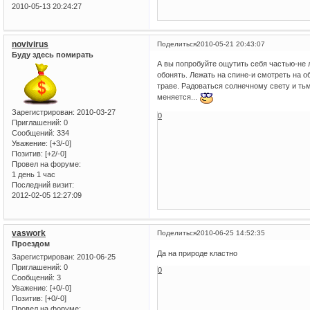
2010-05-13 20:24:27
novivirus
Поделиться
2010-05-21 20:43:07
Буду здесь помирать
А вы попробуйте ощутить себя частью-не 
обонять. Лежать на спине-и смотреть на о
траве. Радоваться солнечному свету и тьм
меняется...
Зарегистрирован
: 2010-03-27
0
Приглашений:
0
Сообщений:
334
Уважение:
[+3/-0]
Позитив:
[+2/-0]
Провел на форуме:
1 день 1 час
Последний визит:
2012-02-05 12:27:09
vaswork
Поделиться
2010-06-25 14:52:35
Проездом
Да на природе кластно
Зарегистрирован
: 2010-06-25
Приглашений:
0
0
Сообщений:
3
Уважение:
[+0/-0]
Позитив:
[+0/-0]
Провел на форуме: