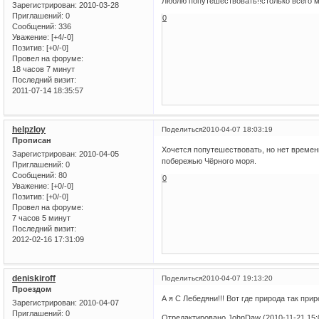
Люблю попутешествовать!!столько всего 
Зарегистрирован
: 2010-03-28
Приглашений:
0
0
Сообщений:
336
Уважение:
[+4/-0]
Позитив:
[+0/-0]
Провел на форуме:
18 часов 7 минут
Последний визит:
2011-07-14 18:35:57
helpzloy
Поделиться
2010-04-07 18:03:19
Прописан
Хочется попутешествовать, но нет времени
Зарегистрирован
: 2010-04-05
побережью Чёрного моря.
Приглашений:
0
Сообщений:
80
0
Уважение:
[+0/-0]
Позитив:
[+0/-0]
Провел на форуме:
7 часов 5 минут
Последний визит:
2012-02-16 17:31:09
deniskiroff
Поделиться
2010-04-07 19:13:20
Проездом
А я С Лебедяни!!! Вот где природа так приро
Зарегистрирован
: 2010-04-07
Приглашений:
0
Отредактировано JohnDaw (2010-11-21 15: