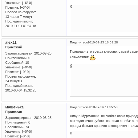
Уважение:
[+6/-0]
0
Позитив:
[+3/-0]
Провел на форуме:
13 часов 7 минут
Последний визит:
2010-11-01 01:37:18
alex11
Поделиться
2010-07-25 16:58:28
Приезжий
Природа - это всегда классно, самый заме
Зарегистрирован
: 2010-07-25
снаряжение
Приглашений:
0
Сообщений:
10
0
Уважение:
[+0/-0]
Позитив:
[+0/-0]
Провел на форуме:
24 минуты
Последний визит:
2010-08-04 15:32:25
машенька
Поделиться
2010-07-26 11:55:53
Прописан
живу в Мурманске. не люблю свою природу
Зарегистрирован
: 2010-06-25
выглядит очень убого. начиная с неба: оче
Приглашений:
0
правда бывает красиво в конце июля-начале
Сообщений:
74
Уважение:
[+0/-0]
0
Позитив:
[+0/-0]