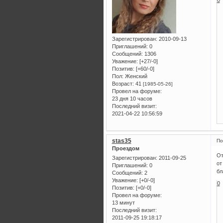
0
Зарегистрирован
: 2010-09-13
Приглашений:
0
Сообщений:
1306
Уважение:
[+27/-0]
Позитив:
[+60/-0]
Пол:
Женский
Возраст:
41
[1985-05-26]
Провел на форуме:
23 дня 10 часов
Последний визит:
2021-04-22 10:56:59
stas35
По
Проездом
От
Зарегистрирован
: 2011-09-25
от
Приглашений:
0
бл
Сообщений:
2
Уважение:
[+0/-0]
0
Позитив:
[+0/-0]
Провел на форуме:
13 минут
Последний визит:
2011-09-25 19:18:17