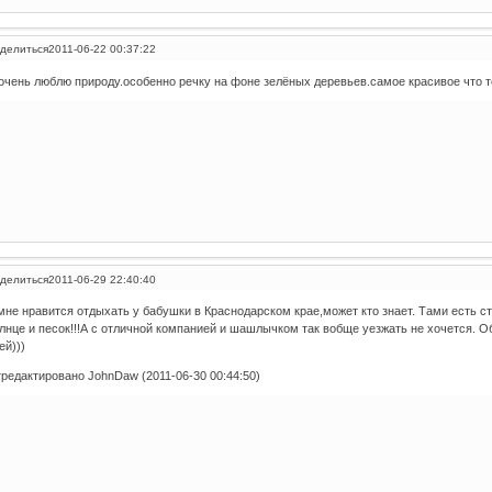
делиться
2011-06-22 00:37:22
очень люблю природу.особенно речку на фоне зелёных деревьев.самое красивое что т
делиться
2011-06-29 22:40:40
мне нравится отдыхать у бабушки в Краснодарском крае,может кто знает. Тами есть 
лнце и песок!!!А с отличной компанией и шашлычком так вобще уезжать не хочется. О
ей)))
редактировано JohnDaw (2011-06-30 00:44:50)