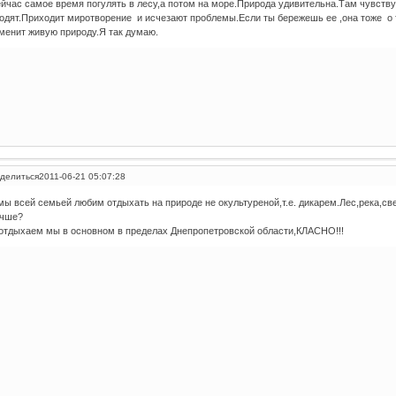
йчас самое время погулять в лесу,а потом на море.Природа удивительна.Там чувствуе
одят.Приходит миротворение и исчезают проблемы.Если ты бережешь ее ,она тоже о т
менит живую природу.Я так думаю.
делиться
2011-06-21 05:07:28
мы всей семьей любим отдыхать на природе не окультуреной,т.е. дикарем.Лес,река,св
чше?
отдыхаем мы в основном в пределах Днепропетровской области,КЛАСНО!!!