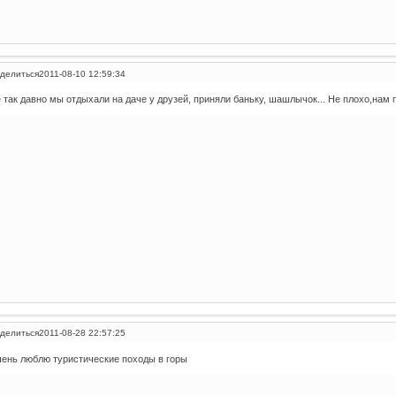
делиться
2011-08-10 12:59:34
 так давно мы отдыхали на даче у друзей, приняли баньку, шашлычок... Не плохо,нам 
делиться
2011-08-28 22:57:25
ень люблю туристические походы в горы