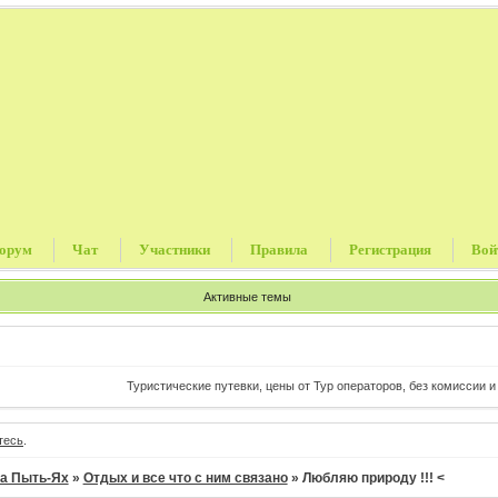
орум
Чат
Участники
Правила
Регистрация
Вой
Активные темы
Туристические путевки, цены от Тур операторов, без комиссии и прочих сбо
тесь
.
а Пыть-Ях
»
Отдых и все что с ним связано
»
Любляю природу !!! <