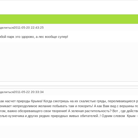
делиться
2011-05-20 22:43:25
бой парк это здорово, а лес вообще супер!
делиться
2011-05-22 20:33:34
как насчет природы Крыма! Когда смотришь на их скалистые гряды, переливающиеся 
зникает непреодолимое желание побывать там и покорить! А как Вам вид с вершины 
гом, важно обозревающего свои творения! А зеленая растительность? Вот , где дейс
елью кузнечика и других редких природных живых обитателей..! Одним словом Крым -