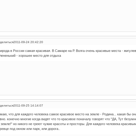
делиться
2011-09-24 20:42:20
ирода в России самая красивая. В Самаре на Р. Волга очень красивые места - жигуле
лененький - хорошее место для отдыха
делиться
2011-09-25 14:14:07
маю, что для каждого человека самое красивое место на земле - Родина... какая бы она
вно. конечно многие когда видят что то красивое поначалу говорят что "ДА, Тут безум
 земле!" но никого не греют чужие красоты и просторы. Для каждого человека красивым 
ревце под окном или парк, или дорога..