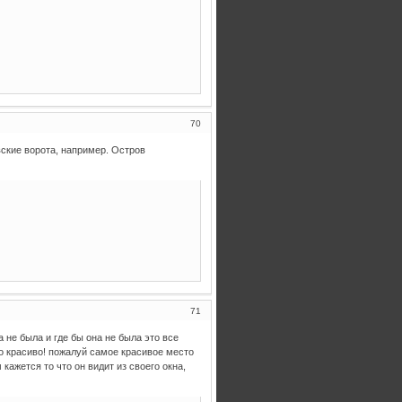
70
вские ворота, например. Остров
71
 не была и где бы она не была это все
но красиво! пожалуй самое красивое место
кажется то что он видит из своего окна,