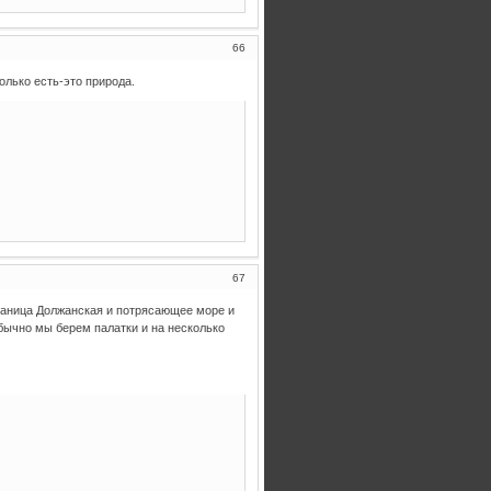
66
олько есть-это природа.
67
станица Должанская и потрясающее море и
бычно мы берем палатки и на несколько