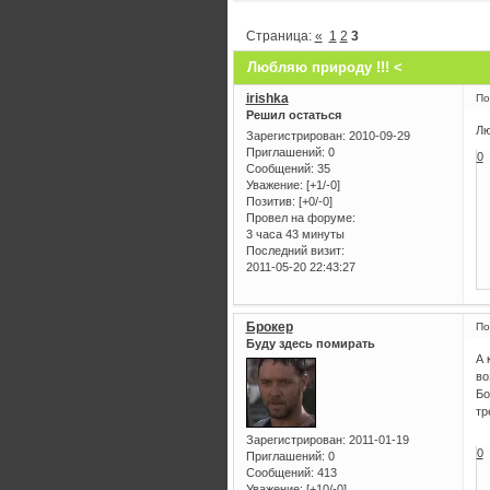
Страница:
«
1
2
3
Любляю природу !!! <
irishka
По
Решил остаться
Лю
Зарегистрирован
: 2010-09-29
Приглашений:
0
0
Сообщений:
35
Уважение:
[+1/-0]
Позитив:
[+0/-0]
Провел на форуме:
3 часа 43 минуты
Последний визит:
2011-05-20 22:43:27
Брокер
По
Буду здесь помирать
А 
во
Бо
тр
Зарегистрирован
: 2011-01-19
0
Приглашений:
0
Сообщений:
413
Уважение:
[+10/-0]