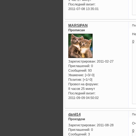
Последний визит:
2011-07-08 13:35:01
MARSIPAN
По
Прописан
Не
0
Зарегистрирован
: 2011-02-27
Приглашений:
0
Сообщений:
93
Уважение:
[+3/-0]
Позитив:
[+1/-0]
Провел на форуме:
8 часов 25 минут
Последний визит:
2011-09-09 04:50:02
danil14
По
Проездом
Оч
Зарегистрирован
: 2011-08-28
Приглашений:
0
0
Сообщений:
3