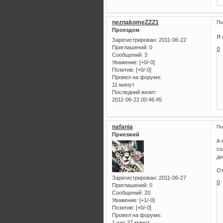
neznakomeZZZ1
По
Проездом
Я 
Зарегистрирован
: 2011-06-22
Приглашений:
0
0
Сообщений:
3
Уважение:
[+0/-0]
Позитив:
[+0/-0]
Провел на форуме:
11 минут
Последний визит:
2011-06-22 00:46:45
nafania
По
Приезжий
А 
со
дн
От
Зарегистрирован
: 2011-06-27
0
Приглашений:
0
Сообщений:
20
Уважение:
[+1/-0]
Позитив:
[+0/-0]
Провел на форуме:
1 час 27 минут