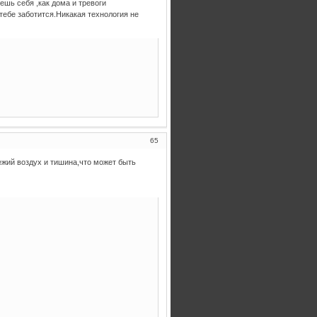
шь себя ,как дома и тревоги
ебе заботится.Никакая технология не
65
ежий воздух и тишина,что может быть