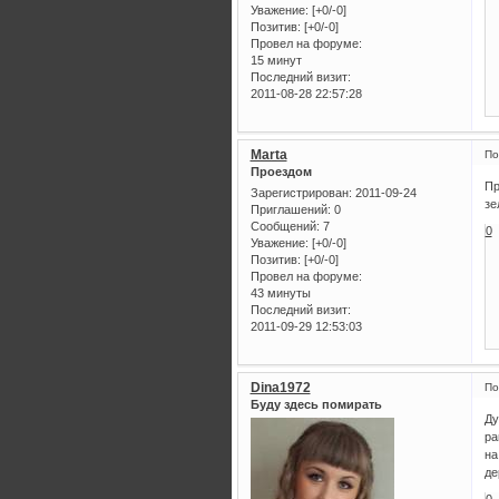
Уважение:
[+0/-0]
Позитив:
[+0/-0]
Провел на форуме:
15 минут
Последний визит:
2011-08-28 22:57:28
Marta
По
Проездом
Пр
Зарегистрирован
: 2011-09-24
зе
Приглашений:
0
Сообщений:
7
0
Уважение:
[+0/-0]
Позитив:
[+0/-0]
Провел на форуме:
43 минуты
Последний визит:
2011-09-29 12:53:03
Dina1972
По
Буду здесь помирать
Ду
ра
на
де