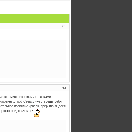
61
62
различными цветовыми оттенками,
покоренных гор? Сверху чувствуешь себя
твительное изобилие красок, прерывающееся
просто рай, на Земле!