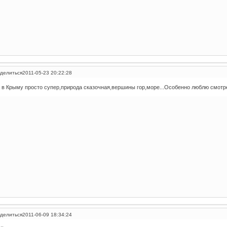
делиться
2011-05-23 20:22:28
 в Крыму просто супер,природа сказочная,вершины гор,море...Особенно люблю смотре
делиться
2011-06-09 18:34:24