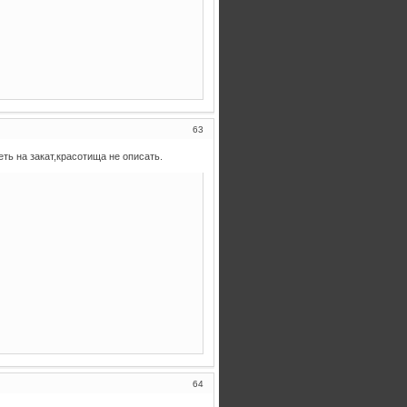
63
ть на закат,красотища не описать.
64