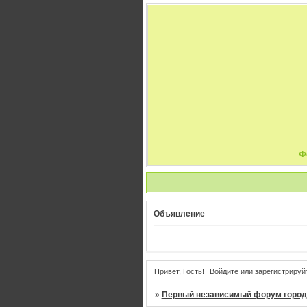
Ф
Объявление
Привет, Гость!
Войдите
или
зарегистрируй
»
Первый независимый форум город