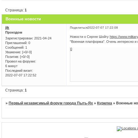
Страница:
1
Военные новости
jik
Поделиться
2022-07-07 17:22:08
Проездом
Новости о Сергее Шойгу
https://www.militar
Зарегистрирован
: 2021-04-24
"Военная платформа". Очень интересно и
Приглашений:
0
Сообщений:
1
0
Уважение:
[+0/-0]
Позитив:
[+0/-0]
Провел на форуме:
6 минут
Последний визит:
2022-07-07 17:22:52
Страница:
1
»
Первый независимый форум города Пыть-Ях
»
Курилка
»
Военные но