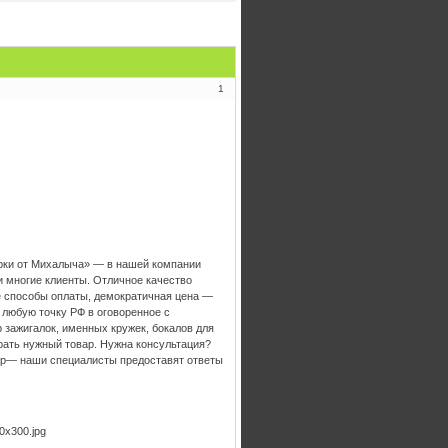
1
арки от Михалыча» — в нашей компании
и многие клиенты. Отличное качество
е способы оплаты, демократичная цена —
 любую точку РФ в оговоренное с
зажигалок, именных кружек, бокалов для
рать нужный товар. Нужна консультация?
ер— наши специалисты предоставят ответы