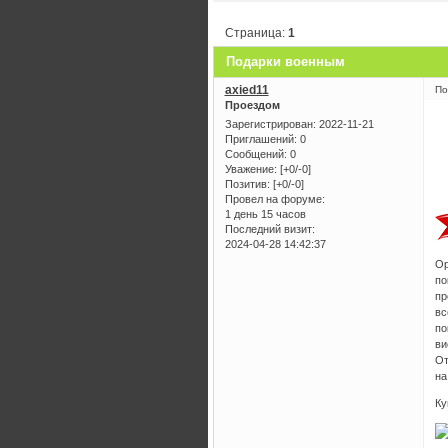
Страница:
1
Подарки военным
axied11
По
Проездом
Зарегистрирован
: 2022-11-21
Приглашений:
0
Сообщений:
0
Уважение:
[+0/-0]
Позитив:
[+0/-0]
Провел на форуме:
1 день 15 часов
Последний визит:
2024-04-28 14:42:37
Ор
по
пр
вс
по
ви
От
на
Ку