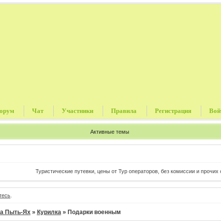
орум
Чат
Участники
Правила
Регистрация
Вой
Активные темы
Туристические путевки, цены от Тур операторов, без комиссии и прочих сбо
тесь
.
а Пыть-Ях
»
Курилка
»
Подарки военным