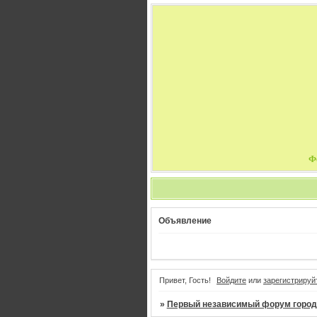
Ф
Объявление
Привет, Гость!
Войдите
или
зарегистрируй
»
Первый независимый форум город