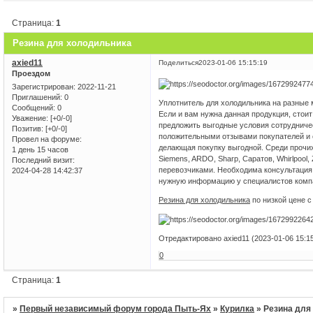
Страница:
1
Резина для холодильника
axied11
Поделиться
2023-01-06 15:15:19
Проездом
Зарегистрирован
: 2022-11-21
Приглашений:
0
Уплотнитель для холодильника на разные 
Сообщений:
0
Если и вам нужна данная продукция, стои
Уважение:
[+0/-0]
предложить выгодные условия сотрудничес
Позитив:
[+0/-0]
положительными отзывами покупателей и 
Провел на форуме:
делающая покупку выгодной. Среди прочи
1 день 15 часов
Siemens, ARDO, Sharp, Саратов, Whirlpool
Последний визит:
перевозчиками. Необходима консультация
2024-04-28 14:42:37
нужную информацию у специалистов комп
Резина для холодильника
по низкой цене с
Отредактировано axied11 (2023-01-06 15:15
0
Страница:
1
»
Первый независимый форум города Пыть-Ях
»
Курилка
»
Резина для