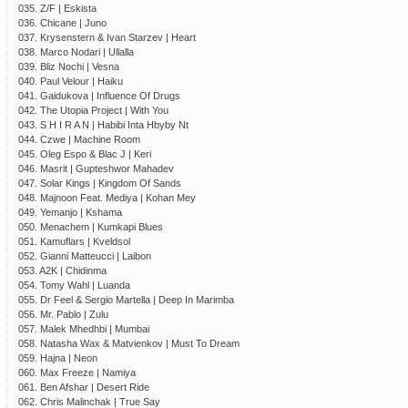
035. Z/F | Eskista
036. Chicane | Juno
037. Krysenstern & Ivan Starzev | Heart
038. Marco Nodari | Ullalla
039. Bliz Nochi | Vesna
040. Paul Velour | Haiku
041. Gaidukova | Influence Of Drugs
042. The Utopia Project | With You
043. S H I R A N | Habibi Inta Hbyby Nt
044. Czwe | Machine Room
045. Oleg Espo & Blac J | Keri
046. Masrit | Gupteshwor Mahadev
047. Solar Kings | Kingdom Of Sands
048. Majnoon Feat. Mediya | Kohan Mey
049. Yemanjo | Kshama
050. Menachem | Kumkapi Blues
051. Kamuflars | Kveldsol
052. Gianni Matteucci | Laibon
053. A2K | Chidinma
054. Tomy Wahl | Luanda
055. Dr Feel & Sergio Martella | Deep In Marimba
056. Mr. Pablo | Zulu
057. Malek Mhedhbi | Mumbai
058. Natasha Wax & Matvienkov | Must To Dream
059. Hajna | Neon
060. Max Freeze | Namiya
061. Ben Afshar | Desert Ride
062. Chris Malinchak | True Say