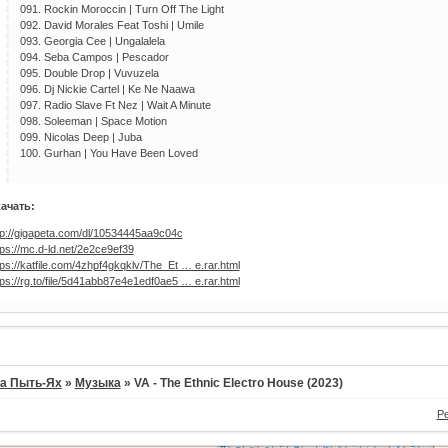
091. Rockin Moroccin | Turn Off The Light
092. David Morales Feat Toshi | Umile
093. Georgia Cee | Ungalalela
094. Seba Campos | Pescador
095. Double Drop | Vuvuzela
096. Dj Nickie Cartel | Ke Ne Naawa
097. Radio Slave Ft Nez | Wait A Minute
098. Soleeman | Space Motion
099. Nicolas Deep | Juba
100. Gurhan | You Have Been Loved
ачать:
tp://gigapeta.com/dl/10534445aa9c04c
tps://mc.d-ld.net/2e2ce9ef39
tps://katfile.com/4zhpf4gkqklv/The_Et … e.rar.html
tps://rg.to/file/5d41abb87e4e1edf0ae5 … e.rar.html
а Пыть-Ях
»
Музыка
»
VA - The Ethnic Electro House (2023)
Р