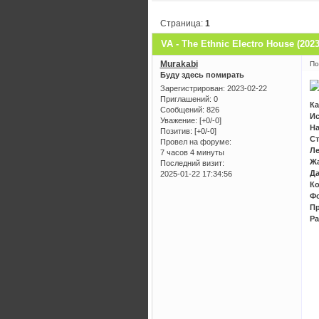
Страница:
1
VA - The Ethnic Electro House (2023
Murakabi
По
Буду здесь помирать
Зарегистрирован
: 2023-02-22
Приглашений:
0
Ка
Сообщений:
826
Ис
Уважение:
[+0/-0]
На
Позитив:
[+0/-0]
Ст
Провел на форуме:
Ле
7 часов 4 минуты
Жа
Последний визит:
Да
2025-01-22 17:34:56
Ко
Фо
Пр
Ра