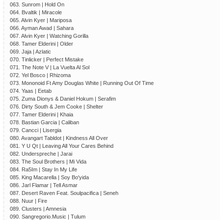
063. Sunrom | Hold On
064. Bvaltik | Miracole
065. Alvin Kyer | Mariposa
066. Ayman Awad | Sahara
067. Alvin Kyer | Watching Gorilla
068. Tamer Elderini | Older
069. Jaja | Azlatic
070. Tinlicker | Perfect Mistake
071. The Note V | La Vuelta Al Sol
072. Yel Bosco | Rhizoma
073. Mononoid Ft Amy Douglas White | Running Out Of Time
074. Yaas | Eetab
075. Zuma Dionys & Daniel Hokum | Serafim
076. Dirty South & Jem Cooke | Shelter
077. Tamer Elderini | Khaia
078. Bastian Garcia | Caliban
079. Cancci | Lisergia
080. Avangart Tabldot | Kindness All Over
081. Y U Qt | Leaving All Your Cares Behind
082. Underspreche | Jarai
083. The Soul Brothers | Mi Vida
084. Ra5Im | Stay In My Life
085. King Macarella | Soy Bo'yida
086. Jarl Flamar | Tell Asmar
087. Desert Raven Feat. Soulpacifica | Seneh
088. Nuur | Fire
089. Clusters | Amnesia
090. Sangregorio.Music | Tulum