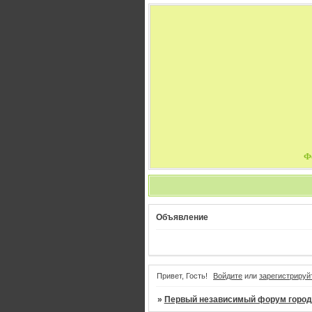
Ф
Объявление
Привет, Гость!
Войдите
или
зарегистрируй
»
Первый независимый форум город