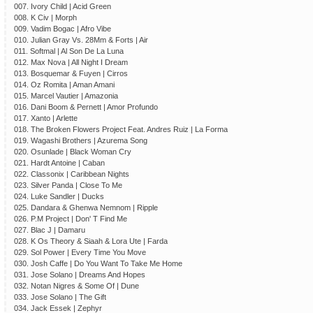
007. Ivory Child | Acid Green
008. K Civ | Morph
009. Vadim Bogac | Afro Vibe
010. Julian Gray Vs. 28Mm & Forts | Air
011. Softmal | Al Son De La Luna
012. Max Nova | All Night I Dream
013. Bosquemar & Fuyen | Cirros
014. Oz Romita | Aman Amani
015. Marcel Vautier | Amazonia
016. Dani Boom & Pernett | Amor Profundo
017. Xanto | Arlette
018. The Broken Flowers Project Feat. Andres Ruiz | La Forma
019. Wagashi Brothers | Azurema Song
020. Osunlade | Black Woman Cry
021. Hardt Antoine | Caban
022. Classonix | Caribbean Nights
023. Silver Panda | Close To Me
024. Luke Sandler | Ducks
025. Dandara & Ghenwa Nemnom | Ripple
026. P.M Project | Don' T Find Me
027. Blac J | Damaru
028. K Os Theory & Siaah & Lora Ute | Farda
029. Sol Power | Every Time You Move
030. Josh Caffe | Do You Want To Take Me Home
031. Jose Solano | Dreams And Hopes
032. Notan Nigres & Some Of | Dune
033. Jose Solano | The Gift
034. Jack Essek | Zephyr