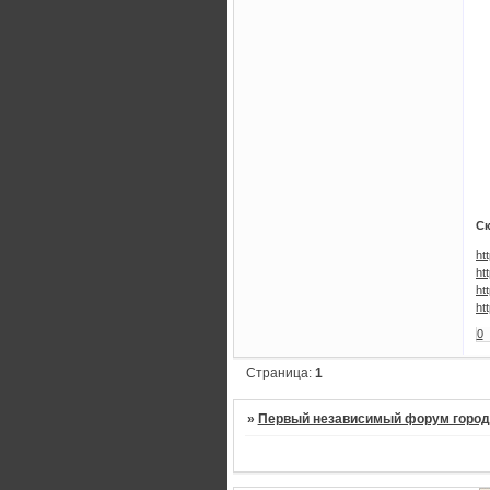
Ск
ht
ht
ht
ht
0
Страница:
1
»
Первый независимый форум город