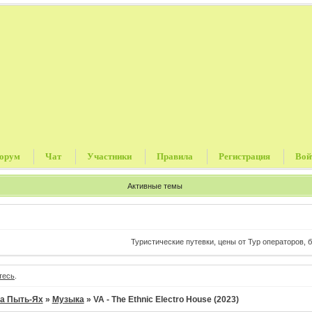
орум
Чат
Участники
Правила
Регистрация
Вой
Активные темы
Туристические путевки, цены от Тур операторов, без ком
тесь
.
а Пыть-Ях
»
Музыка
»
VA - The Ethnic Electro House (2023)