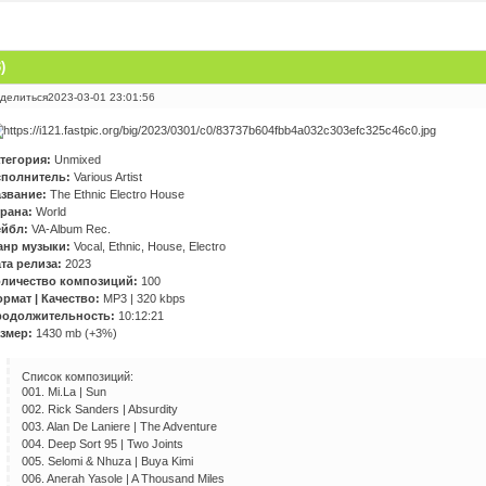
)
делиться
2023-03-01 23:01:56
тегория:
Unmixed
полнитель:
Various Artist
звание:
The Ethnic Electro House
рана:
World
йбл:
VA-Album Rec.
нр музыки:
Vocal, Ethnic, House, Electro
та релиза:
2023
личество композиций:
100
рмат | Качество:
MP3 | 320 kbps
одолжительность:
10:12:21
змер:
1430 mb (+3%)
Список композиций:
001. Mi.La | Sun
002. Rick Sanders | Absurdity
003. Alan De Laniere | The Adventure
004. Deep Sort 95 | Two Joints
005. Selomi & Nhuza | Buya Kimi
006. Anerah Yasole | A Thousand Miles