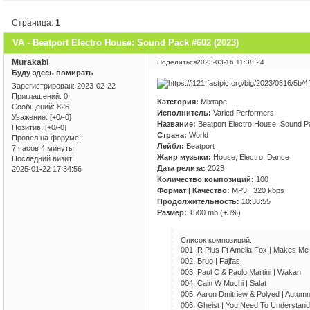
Страница:
1
VA - Beatport Electro House: Sound Pack #602 (2023)
Murakabi
Поделиться
2023-03-16 11:38:24
Буду здесь помирать
Зарегистрирован
: 2023-02-22
Приглашений:
0
Категория:
Mixtape
Сообщений:
826
Исполнитель:
Varied Performers
Уважение:
[+0/-0]
Название:
Beatport Electro House: Sound 
Позитив:
[+0/-0]
Страна:
World
Провел на форуме:
Лейбл:
Beatport
7 часов 4 минуты
Жанр музыки:
House, Electro, Dance
Последний визит:
Дата релиза:
2023
2025-01-22 17:34:56
Количество композиций:
100
Формат | Качество:
MP3 | 320 kbps
Продолжительность:
10:38:55
Размер:
1500 mb (+3%)
Список композиций:
001. R Plus Ft Amelia Fox | Makes Me
002. Bruo | Fajfas
003. Paul C & Paolo Martini | Wakan
004. Cain W Muchi | Salat
005. Aaron Dmitriew & Polyed | Autu
006. Gheist | You Need To Understand