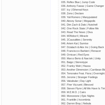
035. Reflex Blue | Jump Code
036. Anthony Fawaz | Game Changer
037. Icy | Ethereal Keys
038. Zeno | Declare
039. Yuli Romero | Manypulated
040. Alexey Sonar | Megapolis
041. Dim Zach & Dalo | Nutshell
042. One Rock State | Follow Me
043. Read The News | Diva
044. M3Ndoz4 | Miracle
045. 2Causalities | Serenity
046. Artem Kai | Sunrise
047. Dzialach & Alex Inc | Going Back
048. Franciscco Barbieri | Renacer
049. Ornican | Red Eyes
050. Marco Berto & Nae:tek | Unity
051. Baigo | Stereotype
052. Franky Wah | Hausa
053. Another Dimension | Carribean Bl
054. Tensnake Feat. Fiora | Overnight
055. Jerome | Stranger Feelings
056. Vakabular | Day Light
057. Fher Vizzuett | Blessed
058. Steven Flynn | All We Have Is Ti
059. M.E.M.O. | Cairo
060. Monostone | Epic Nights
061. Frankllin | Inzombnia
062. Darren Bray | Nebula