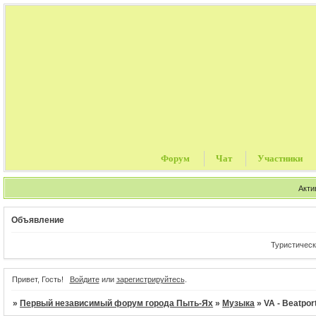
Форум
Чат
Участники
Акти
Объявление
Туристические пу
Привет, Гость!
Войдите
или
зарегистрируйтесь
.
»
Первый независимый форум города Пыть-Ях
»
Музыка
»
VA - Beatpor