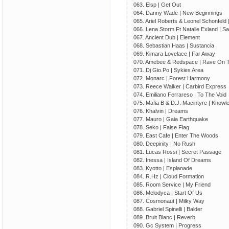
063. Elsp | Get Out
064. Danny Wade | New Beginnings
065. Ariel Roberts & Leonel Schonfeld |
066. Lena Storm Ft Natalie Exland | S
067. Ancient Dub | Element
068. Sebastian Haas | Sustancia
069. Kimara Lovelace | Far Away
070. Amebee & Redspace | Rave On T
071. Dj Gio.Po | Sykies Area
072. Monarc | Forest Harmony
073. Reece Walker | Carbird Express
074. Emiliano Ferrareso | To The Void
075. Mafia B & D.J. Macintyre | Knowl
076. Khalvin | Dreams
077. Mauro | Gaia Earthquake
078. Seko | False Flag
079. East Cafe | Enter The Woods
080. Deepinity | No Rush
081. Lucas Rossi | Secret Passage
082. Inessa | Island Of Dreams
083. Kyotto | Esplanade
084. R.Hz | Cloud Formation
085. Room Service | My Friend
086. Melodyca | Start Of Us
087. Cosmonaut | Milky Way
088. Gabriel Spinelli | Balder
089. Bruit Blanc | Reverb
090. Gc System | Progress