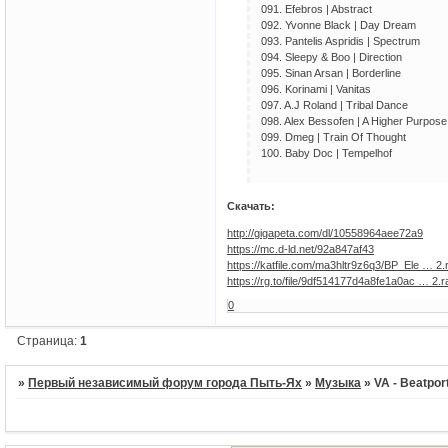
091. Efebros | Abstract
092. Yvonne Black | Day Dream
093. Pantelis Aspridis | Spectrum
094. Sleepy & Boo | Direction
095. Sinan Arsan | Borderline
096. Korinami | Vanitas
097. A.J Roland | Tribal Dance
098. Alex Bessofen | A Higher Purpose
099. Dmeg | Train Of Thought
100. Baby Doc | Tempelhof
Скачать:
http://gigapeta.com/dl/10558964aee72a9
https://mc.d-ld.net/92a847af43
https://katfile.com/ma3hltr9z6q3/BP_Ele … 2.r
https://rg.to/file/9df514177d4a8fe1a0ac … 2.r
0
Страница:
1
»
Первый независимый форум города Пыть-Ях
»
Музыка
»
VA - Beatpor