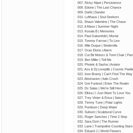
007. Ricky Nipet | Persistence
008. Edone | The Last Chance
009. Dahli | Dander
010. Lufthaus | Soul Seekers
011. Shaun Valentine | The Chase
012. A Mase | Summer Night
013. Kosala B | Memories
014. Paul Oakenfold | Mortal
015. Tommy Farrow | To Live
016. Mile Duque | Sinderella
017. Oras Elone | Alarm
018. Cut Bit Motorz & Tomi Chair | Pa
019. Ben Miller | Tell Me
020. Photek & Sasha | Aviator
021. Azo & Dj Lovepills | Cosmic Paell
022. Inon Bramy | Can't Find The Way
023. Abstraxion | Italo Crush
024. Get Funked | Enter The Realm
025. Dc Salas | We're Still Here
026. Elkka | I Just Want To Love You
027. Trey Vinter & Eriva | Saturn
028. Timmy Tune | Polar Lights
029. Pumbum | Deep Water
030. Subset | Sculptural Curve
031. Roger Sanchez | Time 2 Stop
032. Sara Dziri | The Runner
033. Lane | Trampoline Counting Stars
034. Eduard J | World Flowers