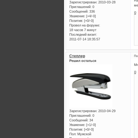
На
Зарегистрирован
: 2010-03-28
ме
Приглашений:
0
Сообщений:
336
0
Уважение:
[+4/-0]
Позитив:
[+0/-0]
Провел на форуме:
18 часов 7 минут
Последний визит:
2011-07-14 18:35:57
Степлер
По
Решил остаться
Мн
0
Зарегистрирован
: 2010-04-29
Приглашений:
0
Сообщений:
34
Уважение:
[+1/-0]
Позитив:
[+0/-0]
Пол:
Мужской