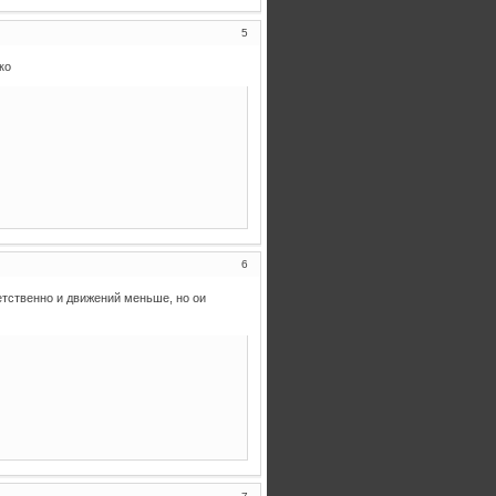
5
ко
6
етственно и движений меньше, но ои