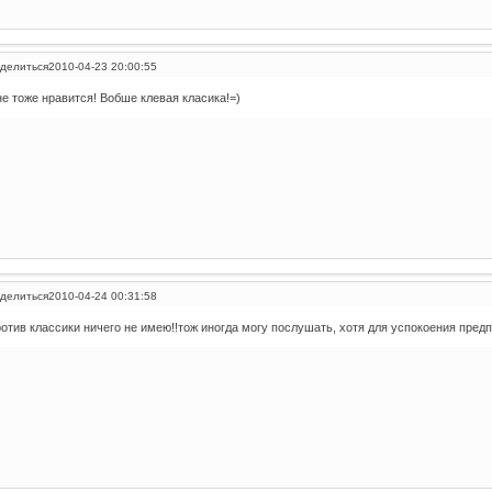
делиться
2010-04-23 20:00:55
е тоже нравится! Вобше клевая класика!=)
делиться
2010-04-24 00:31:58
отив классики ничего не имею!!тож иногда могу послушать, хотя для успокоения предпоч