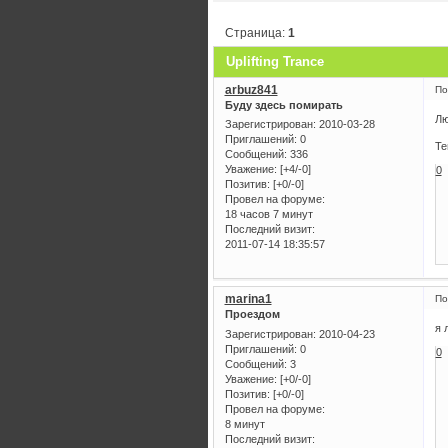
Страница:
1
Uplifting Trance
arbuz841
По
Буду здесь помирать
Лю
Зарегистрирован
: 2010-03-28
Приглашений:
0
Те
Сообщений:
336
Уважение:
[+4/-0]
0
Позитив:
[+0/-0]
Провел на форуме:
18 часов 7 минут
Последний визит:
2011-07-14 18:35:57
marina1
По
Проездом
я 
Зарегистрирован
: 2010-04-23
Приглашений:
0
0
Сообщений:
3
Уважение:
[+0/-0]
Позитив:
[+0/-0]
Провел на форуме:
8 минут
Последний визит: