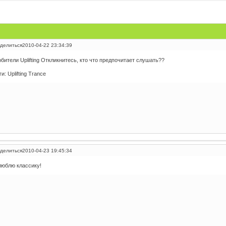
делиться
2010-04-22 23:34:39
бители Uplifting Откликнитесь, кто что предпочитает слушать??
ги: Uplifting Trance
делиться
2010-04-23 19:45:34
люблю классику!