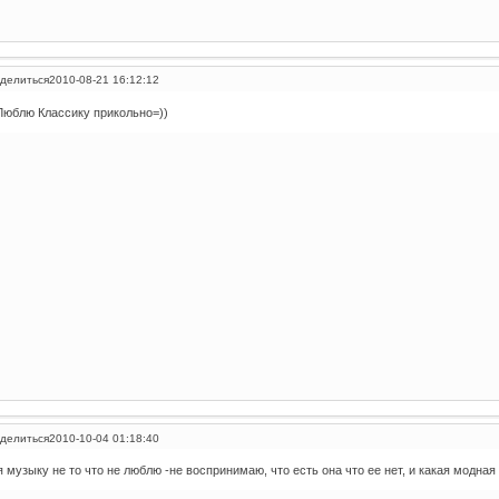
делиться
2010-08-21 16:12:12
Люблю Классику прикольно=))
делиться
2010-10-04 01:18:40
я музыку не то что не люблю -не воспринимаю, что есть она что ее нет, и какая модная