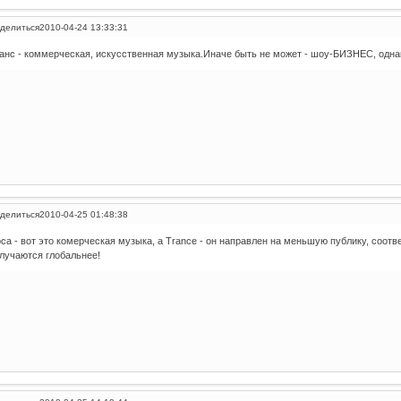
делиться
2010-04-24 13:33:31
анс - коммерческая, искусственная музыка.Иначе быть не может - шоу-БИЗНЕС, одна
делиться
2010-04-25 01:48:38
са - вот это комерческая музыка, а Trance - он направлен на меньшую публику, соотв
лучаются глобальнее!