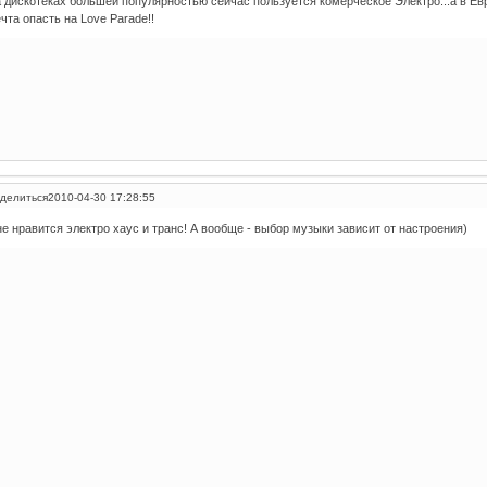
 дискотеках большей популярностью сейчас пользуется комерческое Электро...а в Евр
чта опасть на Love Parade!!
делиться
2010-04-30 17:28:55
е нравится электро хаус и транс! А вообще - выбор музыки зависит от настроения)