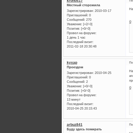
kronos17
По
Местный сторожила
На
Зарегистрирован
: 2010-03-17
Приглашений:
0
Сообщений:
270
0
Уважение:
[+2/-0]
Позитив:
[+0/-0]
Провел на форуме:
1 день 1 час
Последний визит:
2011-02-18 20:30:48
kyxap
По
Проездом
На
Зарегистрирован
: 2010-04-25
ап
Приглашений:
0
пр
Сообщений:
2
Уважение:
[+0/-0]
0
Позитив:
[+0/-0]
Провел на форуме:
13 минут
Последний визит:
2010-04-25 20:15:43
arbuz841
По
Буду здесь помирать