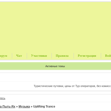
орум
Чат
Участники
Правила
Регистрация
Вой
Активные темы
Туристические путевки, цены от Тур операторов, без комиссии и прочих
тесь
.
а Пыть-Ях
»
Музыка
»
Uplifting Trance