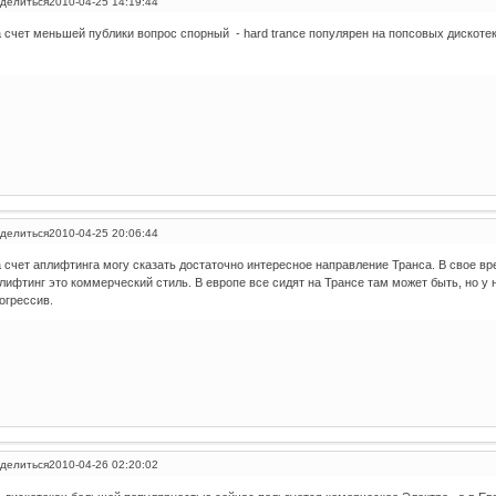
делиться
2010-04-25 14:19:44
 счет меньшей публики вопрос спорный - hard trance популярен на попсовых дискотек
делиться
2010-04-25 20:06:44
 счет аплифтинга могу сказать достаточно интересное направление Транса. В свое в
лифтинг это коммерческий стиль. В европе все сидят на Трансе там может быть, но у
огрессив.
делиться
2010-04-26 02:20:02