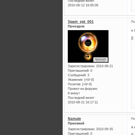
Последний визит:
2010-06-12 16:05:09
Spam_ept_001
По
Проездом
я 
0
Зарегистрирован
: 2010-08-21
Приглашений:
0
Сообщений:
3
Уважение:
[+0/-0]
Позитив:
[+0/-0]
Провел на форуме:
8 минут
Последний визит:
2010-08-21 16:17:11
Namale
По
Приезжий
А 
Зарегистрирован
: 2010-09-25
Приглашений:
0
0