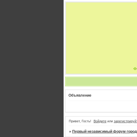
Ф
Объявление
Привет, Гость!
Войдите
или
зарегистрируй
»
Первый независимый форум город