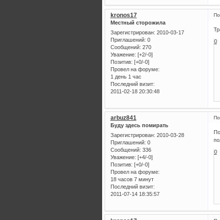
kronos17
По
Местный сторожила
Тр
Зарегистрирован
: 2010-03-17
Приглашений:
0
0
Сообщений:
270
Уважение:
[+2/-0]
Позитив:
[+0/-0]
Провел на форуме:
1 день 1 час
Последний визит:
2011-02-18 20:30:48
arbuz841
По
Буду здесь помирать
По
Зарегистрирован
: 2010-03-28
по
Приглашений:
0
Сообщений:
336
0
Уважение:
[+4/-0]
Позитив:
[+0/-0]
Провел на форуме:
18 часов 7 минут
Последний визит:
2011-07-14 18:35:57