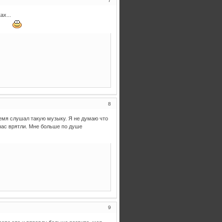
7
ах...
8
ремя слушал такую музыку. Я не думаю что
 нас врятли. Мне больше по душе
9