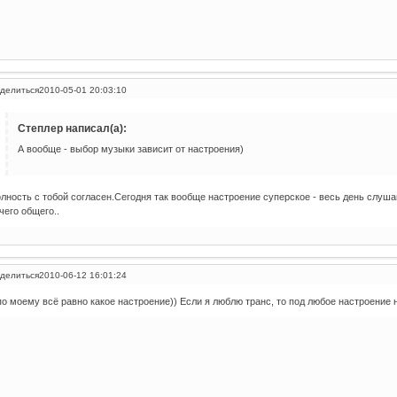
делиться
2010-05-01 20:03:10
Степлер написал(а):
А вообще - выбор музыки зависит от настроения)
лность с тобой согласен.Сегодня так вообще настроение суперское - весь день слушаю
чего общего..
делиться
2010-06-12 16:01:24
по моему всё равно какое настроение)) Если я люблю транс, то под любое настроение н