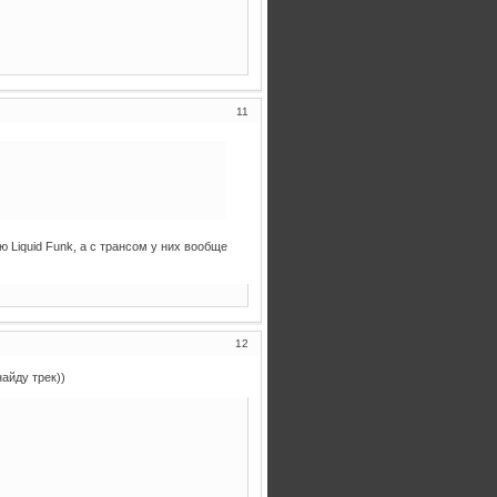
11
 Liquid Funk, а с трансом у них вообще
12
айду трек))