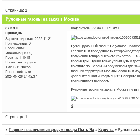
Страница:
1
Рулонные газоны на заказ в Москве
axied11
Поделиться
2023-04-19 17:10:51
Проездом
Зарегистрирован
: 2022-11-21
Приглашений:
0
Нужен рулонный газон? Не удалось подобр
Сообщений:
0
честность и порядочность которой подтве
Уважение:
[+0/-0]
получении товара высокого качества — в
Позитив:
[+0/-0]
параметры. Нужно также упомянуть о дос
Провел на форуме:
покупателю. Весомым аргументом для зака
1 день 15 часов
газон по территории Москвы, области и д
Последний визит:
дополнительная информация? Наберите н
2024-04-28 14:42:37
появившимся вопросам!
Рулонные газоны на заказ в Москве по вы
0
Страница:
1
»
Первый независимый форум города Пыть-Ях
»
Курилка
»
Рулонные г