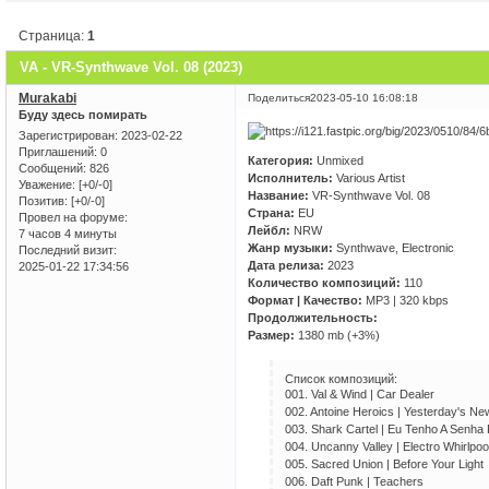
Страница:
1
VA - VR-Synthwave Vol. 08 (2023)
Murakabi
Поделиться
2023-05-10 16:08:18
Буду здесь помирать
Зарегистрирован
: 2023-02-22
Приглашений:
0
Категория:
Unmixed
Сообщений:
826
Исполнитель:
Various Artist
Уважение:
[+0/-0]
Название:
VR-Synthwave Vol. 08
Позитив:
[+0/-0]
Страна:
EU
Провел на форуме:
Лейбл:
NRW
7 часов 4 минуты
Жанр музыки:
Synthwave, Electronic
Последний визит:
Дата релиза:
2023
2025-01-22 17:34:56
Количество композиций:
110
Формат | Качество:
MP3 | 320 kbps
Продолжительность:
Размер:
1380 mb (+3%)
Список композиций:
001. Val & Wind | Car Dealer
002. Antoine Heroics | Yesterday's Ne
003. Shark Cartel | Eu Tenho A Senha
004. Uncanny Valley | Electro Whirlpoo
005. Sacred Union | Before Your Light
006. Daft Punk | Teachers