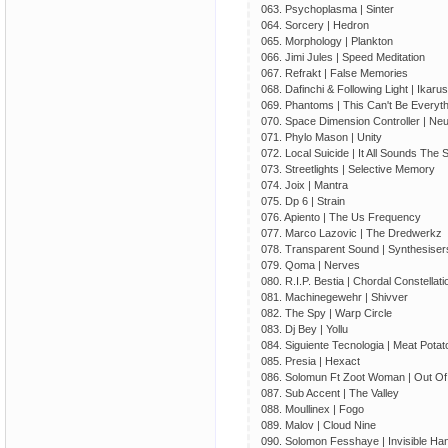
063. Psychoplasma | Sinter
064. Sorcery | Hedron
065. Morphology | Plankton
066. Jimi Jules | Speed Meditation
067. Refrakt | False Memories
068. Dafinchi & Following Light | Ikarus
069. Phantoms | This Can't Be Everyth
070. Space Dimension Controller | Neu
071. Phylo Mason | Unity
072. Local Suicide | It All Sounds The
073. Streetlights | Selective Memory
074. Joix | Mantra
075. Dp 6 | Strain
076. Apiento | The Us Frequency
077. Marco Lazovic | The Dredwerkz
078. Transparent Sound | Synthesiser
079. Qoma | Nerves
080. R.I.P. Bestia | Chordal Constellati
081. Machinegewehr | Shivver
082. The Spy | Warp Circle
083. Dj Bey | Yollu
084. Siguiente Tecnologia | Meat Potat
085. Presia | Hexact
086. Solomun Ft Zoot Woman | Out O
087. Sub Accent | The Valley
088. Moullinex | Fogo
089. Malov | Cloud Nine
090. Solomon Fesshaye | Invisible Ha