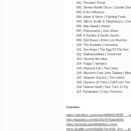
091. Peredel | Portal
092. Simian Mobile Disco | Upside Do
093. A.Ni | Influence
094. Adam & Steve | Fighting Fools
095. Silicon Scally & Telephasycx | Dus
096. Mau Maioli | Hands
097. Popnoname | Just Show
098. K Karden & Savill | Suomi
099. Edd Brave | Entre Los Muertos
100. The Iisolation | Insomnia
101. Sun Anga | The Egg Of The Sun
102. Diabolusinlinea | Tomorrow
103. Heorhiy Alt | Alive
104. Fugaz | Vampira
105. Hypoxia Ldn | Two Lines
106. Mioclono Feat John Talabot | Blu
107. Stephan Zovsky | The Island
108. Owners Of Time | Call From The
109. Helena Hauff | Your Turn To Fly
110. Paralictika | Crazy Princess
Скачать:
https://nitroflare.com/view/49B90524EBF … a
http://gigapeta.com/dl/10614976abb6560
https://turbobit.net/p960tij3tmcv.html
https://katfile.com/nj6d5i8r7pvg/VR_Syn … 8.r