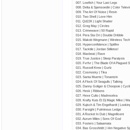
007. Lowfish | Your Last Legs
008. Delta & Sjamsoedin | Color Televi
009. The Art Of Noise | Resin
010. Two Shell | Love Him
011. Qd22K | Light Shatter
012. Greg May | Circles
013. Crimewave | 50 Rapid
014. Pera Sta Ori | Double Dribble
015. Makob Wegmann | Wireless Tech
016. Hyperconfidence | Spitfire
017. Tacktile | Jordan Stilletos!
018. Maxbeat | Rave
019. True Justice | Sleep Paralysis
020. Fvrfvr | The Blade Of A Plagued S
021. Russell Krew | Gurlz
022. Cosmosky | Tika
023. Santa Muerte | Tonantzin
024. A Flock Of Seagulls | Talking
025. Danny Goliger & Choopsie | Cycl
026. Hesk | Ribbons
027. Hexe Culto | Madreselva
028. Krafty Kuts Et Dj Magic Mike | W
029. Kцlsch & Tim Engelhardt | Lookin
030. Farsight | Fulminous Ledge
031. A Rocket In Dub | Magnificent
032. Aurum Miles | Sons Of God
033. Fosters | Salaamata
034. Bas Grossfeldt | I Am Negative S