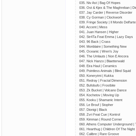
035. Niv Ast | Bag Of Hopes
036. Ost & Kjex & The Maghreban | Di
037. Jay Carder | Reverse Disorder
038. Cy Gorman | Clockwork
039. Fringe Society | Il Mondo Dell'arte
040. Accent | Mess
041. Juan Hansen | Higher
042. Str4Ta Feat Emma | Lazy Days
043. 96 Back | Crass
044. Monblaire | Something New
045. Oceanic | Wren's Joy
046. The Umlauts | Non E Ancora
047. Nick Hanzo | Blaetterwald
048. Eira Haul | Ceramics
049. Pointless Animals | Blind Squid
050. Konerytmi | Kukka
051. Redray | Fractal Dimension
052. Bufobufo | Frostbite
053. Zk Bucket | Volcano Dance
054. Kochetov | Moving Up
055. Kooku | Shamanic Intent
056. Le Brouf | Stopher
057. Dionigi | Black
058. Zvri Feat Cue | Kontrol
059. Kimman | Round Corner
060. Athens Computer Underground | T
061. Hearthug | Children Of The Night
062. Calibre | Rare Groove