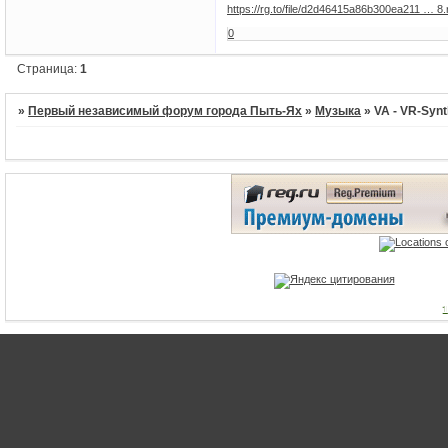
https://rg.to/file/d2d46415a86b300ea211 … 8.r
0
Страница:
1
»
Первый независимый форум города Пыть-Ях
»
Музыка
»
VA - VR-Synt
1