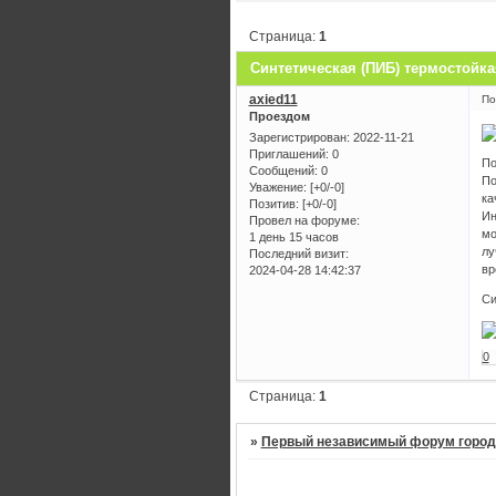
Страница:
1
Синтетическая (ПИБ) термостойка
axied11
По
Проездом
Зарегистрирован
: 2022-11-21
Приглашений:
0
По
Сообщений:
0
По
Уважение:
[+0/-0]
ка
Позитив:
[+0/-0]
Ин
Провел на форуме:
мо
1 день 15 часов
лу
Последний визит:
вр
2024-04-28 14:42:37
Си
0
Страница:
1
»
Первый независимый форум город