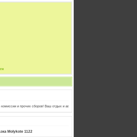
ти
омиссии и прочих сборов! Ваш отдых и авиабилеты в одном клике от Вас!
зка Molykote 1122