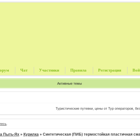
орум
Чат
Участники
Правила
Регистрация
Вой
Активные темы
Туристические путевки, цены от Тур операторов, без к
тесь
.
а Пыть-Ях
»
Курилка
»
Синтетическая (ПИБ) термостойкая пластичная сма