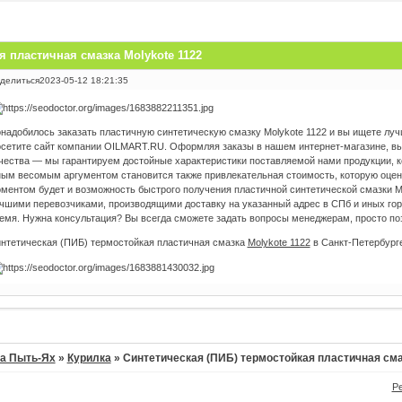
я пластичная смазка Molykote 1122
делиться
2023-05-12 18:21:35
надобилось заказать пластичную синтетическую смазку Molykote 1122 и вы ищете лу
сетите сайт компании OILMART.RU. Оформляя заказы в нашем интернет-магазине, вы
чества — мы гарантируем достойные характеристики поставляемой нами продукции, к
ым весомым аргументом становится также привлекательная стоимость, которую оце
ментом будет и возможность быстрого получения пластичной синтетической смазки M
чшими перевозчиками, производящими доставку на указанный адрес в СПб и иных го
емя. Нужна консультация? Вы всегда сможете задать вопросы менеджерам, просто по
нтетическая (ПИБ) термостойкая пластичная смазка
Molykote 1122
в Санкт-Петербурге
а Пыть-Ях
»
Курилка
»
Синтетическая (ПИБ) термостойкая пластичная сма
Р