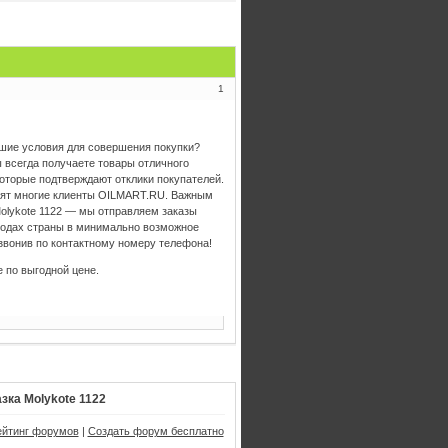
1
чшие условия для совершения покупки?
 всегда получаете товары отличного
оторые подтверждают отклики покупателей.
нят многие клиенты OILMART.RU. Важным
olykote 1122 — мы отправляем заказы
родах страны в минимально возможное
звонив по контактному номеру телефона!
 по выгодной цене.
зка Molykote 1122
ейтинг форумов
|
Создать форум бесплатно