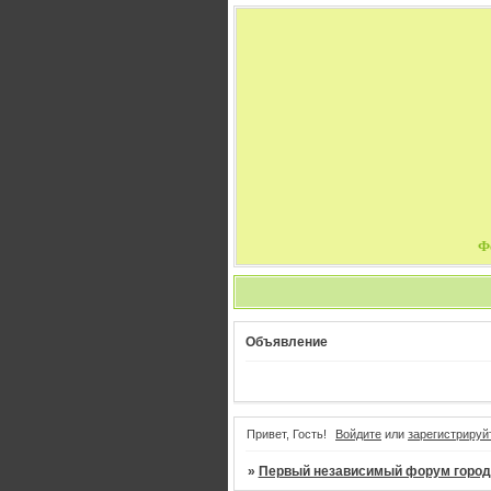
Ф
Объявление
Привет, Гость!
Войдите
или
зарегистрируй
»
Первый независимый форум город