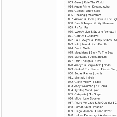
063. Gees | Rule The World
064. Artem Prime | Dreamcatcher
065. Genish | Drum Spell
066. Deeinagi | Malestrom
067. Aldoina & Daelle | Born In The Lig
068. Diaz & Taspin | Guilty Pleasure
069. Ry An | Far
070. Lake Avalon & Stefano Richetta |
071. Carl Os | Cognitive
072. Paul Sawyer & Danny Stubbs | A
073. Nila | Take A Deep Breath
074. Brodi | Walls
075. Magdalena | Back To The Beat
076. Morttagua | Ultima Bellum
077. Little Thoughts | Ciml
078. Aradya & Sergio Avila | Nedai
079. Gatto & Eric Shans | Electric Sur
080. Sebas Ramos | Lymie
081. Minnado | Miela
082. Glenn Molloy | Flutter
083. Andy Woldman | If I Could
084. Kyotto | Mood Sync
085. Catapulta | Not Sugar
086. Miklo | Late Bloomer
087. Pedro Mercado & Jg Outsider | G
088. Ferhat Saygi | Passion
089. Diego Miranda | Grand Bazar
090. Helmut Dubnitzky & Andreas Post