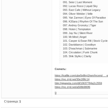
091. Seior | Last Moment
092. Lucas Rossi | Liquid Sky
093. East Cafe | Without Legacy
094. Oliver Winkler | Velle
095. Yair Zarmon | Eyes Of Paradise
096. K3Sara | Rhythm Of The Sun
097. Andrey Gronsky | Tiger
098. Hoten | Temptation
099. Jay Nu | Silent River
100. Mr.Mind | Angel
101. Casper & Ewan Rill | Stock Cycle
102. Daviddance | Goodbye
103. D'wachman | Submarine
104. Circulation | Funk Chunk
105. Shik Stylko | Clarity
Скачать:
https://katfile.com/ube5p8kg1hwn/Incend … e.
https://mc.d-ld.net/30e1f8fc14
http://gigapeta.com/dl/10637784a2c2559
https://mc.d-ld.net/a508b980f6
0
Страница:
1