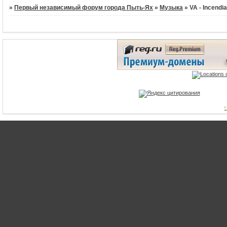
»
Первый независимый форум города Пыть-Ях
»
Музыка
»
VA - Incendi
1