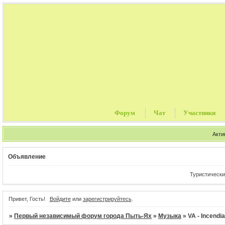
Форум
Чат
Участники
Акти
Объявление
Туристические пут
Привет, Гость!
Войдите
или
зарегистрируйтесь
.
»
Первый независимый форум города Пыть-Ях
»
Музыка
»
VA - Incendi