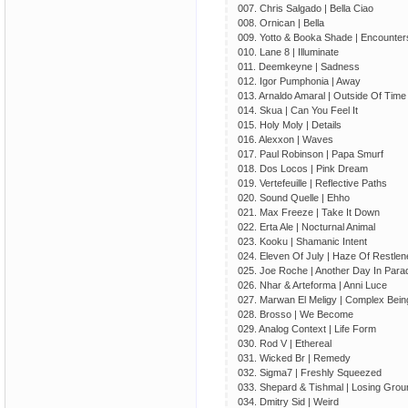
007. Chris Salgado | Bella Ciao
008. Ornican | Bella
009. Yotto & Booka Shade | Encounter
010. Lane 8 | Illuminate
011. Deemkeyne | Sadness
012. Igor Pumphonia | Away
013. Arnaldo Amaral | Outside Of Time
014. Skua | Can You Feel It
015. Holy Moly | Details
016. Alexxon | Waves
017. Paul Robinson | Papa Smurf
018. Dos Locos | Pink Dream
019. Vertefeuille | Reflective Paths
020. Sound Quelle | Ehho
021. Max Freeze | Take It Down
022. Erta Ale | Nocturnal Animal
023. Kooku | Shamanic Intent
024. Eleven Of July | Haze Of Restle
025. Joe Roche | Another Day In Para
026. Nhar & Arteforma | Anni Luce
027. Marwan El Meligy | Complex Bein
028. Brosso | We Become
029. Analog Context | Life Form
030. Rod V | Ethereal
031. Wicked Br | Remedy
032. Sigma7 | Freshly Squeezed
033. Shepard & Tishmal | Losing Grou
034. Dmitry Sid | Weird