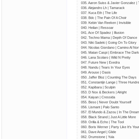
035. Aaron Suiss & Javier Gonzalez | 
036. Alejandro Lh | Tamarack
037. Kuca Eth | The Life
038. Bdc | The Pain Of A Choir
039. Kebin Van Reeken | Invisible
040. Heilan | Ressoar
041. Ace Of Spadez | Illusion
042. Techno Mama | Depth Of Dance
043. Niki Sadeki | Going On To Glory
044. Nicolas Giordano | Camino Al Nor
045. Matan Caspi | Embrace The Dark
046. Lana Scolaro | Wild N Pretty
047. Future New | Exedra
048. Nandu | Tears In Your Eyes
049. Arouse | Oasis
050. Jaffer Bloz | Counting The Days
051. Constantijn Lange | Three Hundr
052. Kapibara | Sculpin
053. D Nox & Beckers | Alright
054. Kaiyan | Cressida
055. Beso | Never Doubt Yourself
056. Lismant | Palo Santo
057. El Mundo & Zazou | In The Drea
058. Black Strand | Just A Little More
059. Orilla & Echo | The Tool
060. Boris Werner | Party Like It's You
061. Dave Angel | Glide
062. Drumstone | Yula