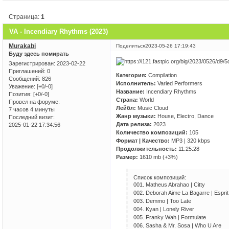
Страница:
1
VA - Incendiary Rhythms (2023)
Murakabi
Поделиться
2023-05-26 17:19:43
Буду здесь помирать
Зарегистрирован
: 2023-02-22
Приглашений:
0
Категория:
Compilation
Сообщений:
826
Исполнитель:
Varied Performers
Уважение:
[+0/-0]
Название:
Incendiary Rhythms
Позитив:
[+0/-0]
Страна:
World
Провел на форуме:
Лейбл:
Music Cloud
7 часов 4 минуты
Жанр музыки:
House, Electro, Dance
Последний визит:
Дата релиза:
2023
2025-01-22 17:34:56
Количество композиций:
105
Формат | Качество:
MP3 | 320 kbps
Продолжительность:
11:25:28
Размер:
1610 mb (+3%)
Список композиций:
001. Matheus Abrahao | Citty
002. Deborah Aime La Bagarre | Esprit
003. Demmo | Too Late
004. Kyan | Lonely River
005. Franky Wah | Formulate
006. Sasha & Mr. Sosa | Who U Are