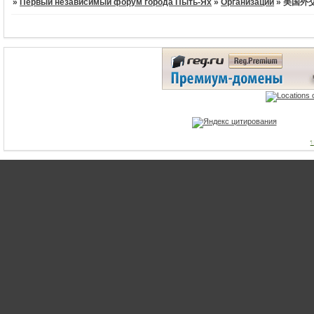
»
Первый независимый форум города Пыть-Ях
»
Организации
»
美国外交
1