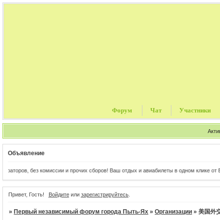
Форум
Чат
Участники
Акти
Объявление
раторов, без комиссии и прочих сборов! Ваш отдых и авиабилеты в одном клике от Вас
Привет, Гость!
Войдите
или
зарегистрируйтесь
.
»
Первый независимый форум города Пыть-Ях
»
Организации
»
美国外交