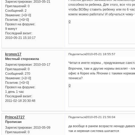
Зарегистрирован
: 2010-05-21
способности ребенка. Для этого, все что 
Приглашений:
0
чтобы ВОВку ставить ребенку или по 6 час
Сообщений:
2
компе можно работать! И обучаться чему-т
Уважение:
[+0/-0]
Позитив:
[+0/-0]
0
Провел на форуме:
9 минут
Последний визит:
2010-05-21 15:10:17
kronos17
Поделиться
2010-05-21 18:55:57
Местный сторожила
Читал в инете нормы , придуманные санст
Зарегистрирован
: 2010-03-17
Впрочем, там и другие нормы веселят - пл
Приглашений:
0
офис в Корее иль Японии с такими нормам
Сообщений:
270
Уважение:
[+2/-0]
тенниса?
Позитив:
[+0/-0]
0
Провел на форуме:
1 день 1 час
Последний визит:
2011-02-18 20:30:48
Prince2727
Поделиться
2010-05-21 21:56:04
Прописан
да вообще в ранем возрасте ненадо дават
Зарегистрирован
: 2010-05-09
так и нервная система шатается
Приглашений:
0