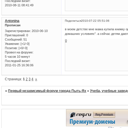
Последний визит:
2010-08-11 08:41:49
Antonina
Поделиться
2010-07-22 05:51:06
Прописан
в моем детстве мне мама купила книжку ор
Зарегистрирован
: 2010-06-10
домашних условиях". а сейчас детям дают
Приглашений:
0
Сообщений:
51
0
Уважение:
[+1/-0]
Позитив:
[+0/-0]
Провел на форуме:
5 часов 10 минут
Последний визит:
2011-01-25 16:36:06
Страница:
1
2
3
4
»
»
Первый независимый форум города Пыть-Ях
»
Учеба, учебные завед