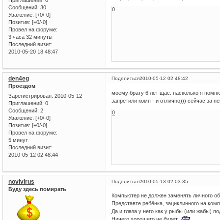
Приглашений:
0
Сообщений:
30
0
Уважение:
[+0/-0]
Позитив:
[+0/-0]
Провел на форуме:
3 часа 32 минуты
Последний визит:
2010-05-20 18:48:47
den4eg
Поделиться
2010-05-12 02:48:42
Проездом
моему брату 6 лет щас. насколько я помню 
Зарегистрирован
: 2010-05-12
запретили комп - и отлично))) сейчас за не
Приглашений:
0
Сообщений:
2
0
Уважение:
[+0/-0]
Позитив:
[+0/-0]
Провел на форуме:
5 минут
Последний визит:
2010-05-12 02:48:44
novivirus
Поделиться
2010-05-13 02:03:35
Буду здесь помирать
Компьютер не должен заменять личного о
Представте ребёнка, зациклинного на комп
Да и глаза у него как у рыбы (или жабы) по
Ничего хорошего не будет.