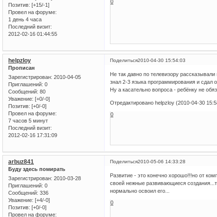
0
Позитив:
[+15/-1]
Провел на форуме:
1 день 4 часа
Последний визит:
2012-02-16 01:44:55
helpzloy
Поделиться
2010-04-30 15:54:03
Прописан
Не так давно по телевизору рассказывали 
Зарегистрирован
: 2010-04-05
знал 2-3 языка программирования и сдал 
Приглашений:
0
Ну а касательно вопроса - ребёнку не обя
Сообщений:
80
Уважение:
[+0/-0]
Отредактировано helpzloy (2010-04-30 15:5
Позитив:
[+0/-0]
Провел на форуме:
0
7 часов 5 минут
Последний визит:
2012-02-16 17:31:09
arbuz841
Поделиться
2010-05-06 14:33:28
Буду здесь помирать
Развитие - это конечно хорошо!!!но от комп
Зарегистрирован
: 2010-03-28
своей нежные развивающиеся создания...та
Приглашений:
0
нормально освоил его...
Сообщений:
336
Уважение:
[+4/-0]
0
Позитив:
[+0/-0]
Провел на форуме: