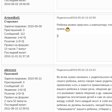
Последний визит:
2010-06-02 18:46:05
ArtemBel1
Поделиться
2010-05-24 12:10:56
Старожил
Ребенка можно приучать к компьютеру тол
Зарегистрирован
: 2010-05-09
нужна
Приглашений:
0
Сообщений:
112
0
Уважение:
[+6/-0]
Позитив:
[+3/-0]
Провел на форуме:
13 часов 7 минут
Последний визит:
2010-11-01 01:37:18
alexzzzz
Поделиться
2010-05-24 13:13:22
Приезжий
Во всем нужно начинать с родительского 
Зарегистрирован
: 2010-05-21
своего ребенка, мягко говоря таких родит
Приглашений:
0
приемлемо хоть и кажется примитивным ср
Сообщений:
13
вашего ребенка в плане речи, общения да 
Уважение:
[+0/-0]
это развивает живое общение и др. навык
Позитив:
[+0/-0]
предметах воспитания детей и сам не нача
Провел на форуме:
2 часа 52 минуты
между собой! Зато каждый несет в себе в
Последний визит:
ребенка не должны вызывать эмоций больш
2011-08-15 12:39:01
"обманываете" вашего ребенка, отбирая у 