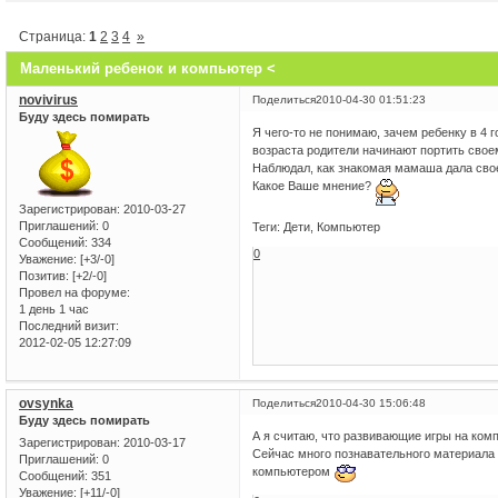
Страница:
1
2
3
4
»
Маленький ребенок и компьютер <
novivirus
Поделиться
2010-04-30 01:51:23
Буду здесь помирать
Я чего-то не понимаю, зачем ребенку в 4 
возраста родители начинают портить свое
Наблюдал, как знакомая мамаша дала свое
Какое Ваше мнение?
Зарегистрирован
: 2010-03-27
Приглашений:
0
Теги: Дети, Компьютер
Сообщений:
334
0
Уважение:
[+3/-0]
Позитив:
[+2/-0]
Провел на форуме:
1 день 1 час
Последний визит:
2012-02-05 12:27:09
ovsynka
Поделиться
2010-04-30 15:06:48
Буду здесь помирать
А я считаю, что развивающие игры на комп
Зарегистрирован
: 2010-03-17
Сейчас много познавательного материала 
Приглашений:
0
компьютером
Сообщений:
351
Уважение:
[+11/-0]