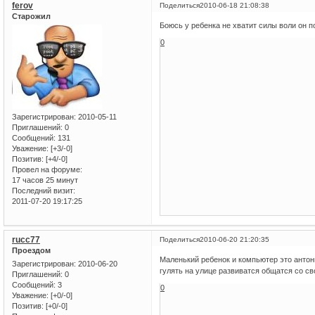
ferov
Поделиться
2010-06-18 21:08:38
Старожил
Боюсь у ребенка не хватит силы воли он п
0
Зарегистрирован
: 2010-05-11
Приглашений:
0
Сообщений:
131
Уважение:
[+3/-0]
Позитив:
[+4/-0]
Провел на форуме:
17 часов 25 минут
Последний визит:
2011-07-20 19:17:25
rucc77
Поделиться
2010-06-20 21:20:35
Проездом
Маленький ребенок и компьютер это антони
Зарегистрирован
: 2010-06-20
гулять на улице развиватся общатся со с
Приглашений:
0
Сообщений:
3
0
Уважение:
[+0/-0]
Позитив:
[+0/-0]