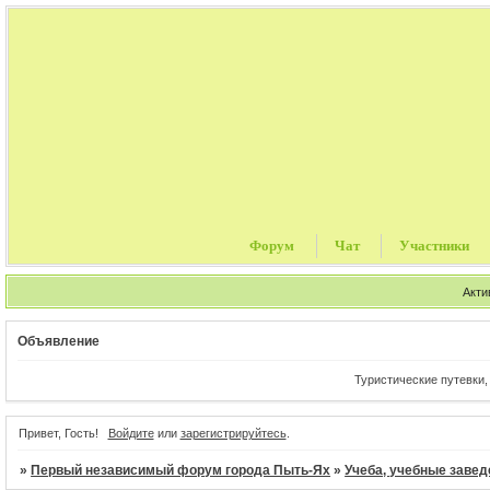
Форум
Чат
Участники
Акти
Объявление
Туристические путевки, цены от Тур 
Привет, Гость!
Войдите
или
зарегистрируйтесь
.
»
Первый независимый форум города Пыть-Ях
»
Учеба, учебные завед