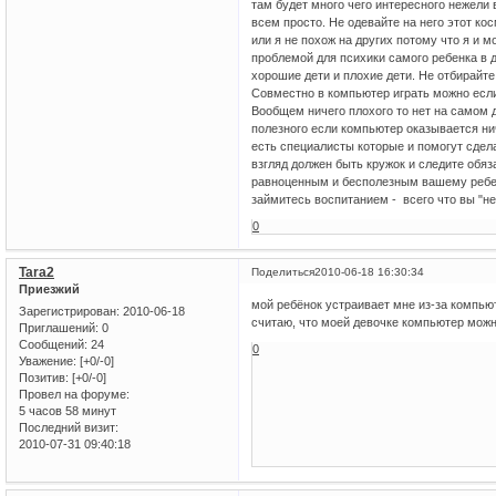
там будет много чего интересного нежели 
всем просто. Не одевайте на него этот ко
или я не похож на других потому что я и 
проблемой для психики самого ребенка в 
хорошие дети и плохие дети. Не отбирайте
Совместно в компьютер играть можно если
Вообщем ничего плохого то нет на самом д
полезного если компьютер оказывается нич
есть специалисты которые и помогут сдел
взгляд должен быть кружок и следите обя
равноценным и бесполезным вашему ребен
займитесь воспитанием - всего что вы "н
0
Tara2
Поделиться
2010-06-18 16:30:34
Приезжий
мой ребёнок устраивает мне из-за компьют
Зарегистрирован
: 2010-06-18
считаю, что моей девочке компьютер можн
Приглашений:
0
Сообщений:
24
0
Уважение:
[+0/-0]
Позитив:
[+0/-0]
Провел на форуме:
5 часов 58 минут
Последний визит:
2010-07-31 09:40:18