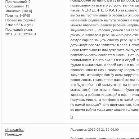
поподробнее бы написали суть вопроса. Е
Приглашений:
0
пользования на все его устройства - нап
Сообщений:
13
часов. А ЕГО ДЕЯТЕЛЬНОСТЬ за компьют
Уважение:
[+0/-0]
вы бы не пустили вашего ребенка и это бо
Позитив:
[+0/-0]
названием родитель на пути ребенка к мир
Провел на форуме:
2 часа 52 минуты
можете направить вашего ребенка наприме
Последний визит:
зацикливайтесь! Ребенок должен сам себя 
2011-08-15 12:39:01
русло не вливало в ребенка и его развити
создав барьер защиты своему ребенку, и хо
дети могут все это "впитать" в себя. Пото
несостоятельности или даже хотя бы будет
психологической состоятельности. Есть р
воспитанием. Но это КАТЕГОРИЯ людей.
будьте внимательны к своей жизни и ваши
способен спасти жизнь человеку например
запустить страшную бомбу если загрузить
использовать компьютер в вашей жизни, в
это будет обычный калькулятор, на котор
математики), при этом он больше будет пр
здорово, а ребенок играющий в нфс - нич
получать живые, а не нфсные от какойто 
по самой природе? а не виртуальные, хотя
во время войны когда дети ходили голодны
0
dinasanka
Поделиться
2010-05-21 15:06:00
Проездом
Ребенок должен заниматься за компьютеро