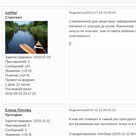
sonhar
Поделиться
2011-07-18 02:45:41
Старожил
Современный дом (квартира) нафарширова
Начиная от игрушек до кухни. Компьютер -
ничуть не опаснее, чем оставить ребенка
пользоваться.
0
Зарегистрирован
: 2010-07-03
Приглашений:
0
Сообщений:
127
Уважение:
[+2/-0]
Позитив:
[+0/-0]
Провел на форуме:
1 день 12 часов
Последний визит:
2018-09-03 23:17:10
Елена Почома
Поделиться
2015-11-12 00:01:32
Проездом
А нам вот планшет в самый раз пригодился
Зарегистрирован
: 2015-11-11
вот развивашки как razumeykin точка ru и
Приглашений:
0
Сообщений:
1
Отредактировано JohnDaw (2015-11-12 00:
Уважение:
[+0/-0]