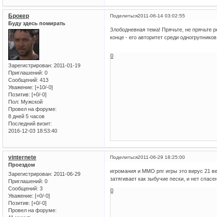
Брокер
Поделиться
2011-06-14 03:02:55
Буду здесь помирать
Злободневная тема! Прячьте, не прячьте р
конце - его авторитет среди одногрупнико
0
Зарегистрирован
: 2011-01-19
Приглашений:
0
Сообщений:
413
Уважение:
[+10/-0]
Позитив:
[+0/-0]
Пол:
Мужской
Провел на форуме:
8 дней 5 часов
Последний визит:
2016-12-03 18:53:40
vinternete
Поделиться
2011-06-29 18:25:00
Проездом
игромания и ММО рпг игры это вирус 21 ве
Зарегистрирован
: 2011-06-29
затягивает как зыбучие пески, и нет спасен
Приглашений:
0
Сообщений:
3
0
Уважение:
[+0/-0]
Позитив:
[+0/-0]
Провел на форуме: