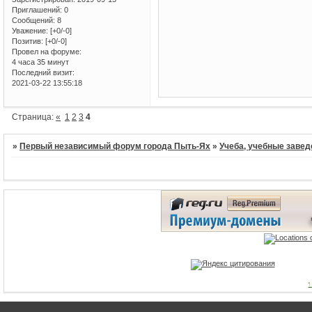
Приглашений:
0
Сообщений:
8
Уважение:
[+0/-0]
Позитив:
[+0/-0]
Провел на форуме:
4 часа 35 минут
Последний визит:
2021-03-22 13:55:18
Страница:
«
1
2
3
4
»
Первый независимый форум города Пыть-Ях
»
Учеба, учебные завед
1