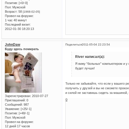
Позитив:
[+0/-0]
Пол:
Мужской
Возраст:
58
[1968-02-05]
Провел на форуме:
1 час 40 минут
Последний визит:
2012-01-30 18:20:13
JohnDaw
Поделиться
2011-05-04 22:23:54
Буду здесь помирать
River написал(а):
Я вижу "больных" компьютером и у 
будет лучше!
Только не забывайте, что если у вашего р
получить у друзей и вы не сможете прокон
и силой не заставишь сидеть за машиной, н
Зарегистрирован
: 2010-07-27
0
Приглашений:
0
Сообщений:
987
Уважение:
[+25/-1]
Позитив:
[+48/-1]
Пол:
Мужской
Провел на форуме:
12 дней 17 часов