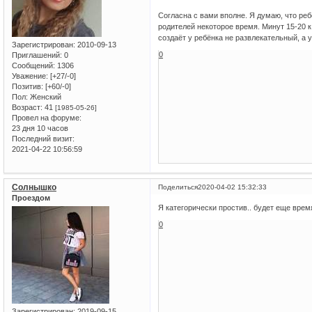
Согласна с вами вполне. Я думаю, что ре
родителей некоторое время. Минут 15-20 к
создаёт у ребёнка не развлекательный, а 
Зарегистрирован
: 2010-09-13
0
Приглашений:
0
Сообщений:
1306
Уважение:
[+27/-0]
Позитив:
[+60/-0]
Пол:
Женский
Возраст:
41
[1985-05-26]
Провел на форуме:
23 дня 10 часов
Последний визит:
2021-04-22 10:56:59
Солнышко
Поделиться
2020-04-02 15:32:33
Проездом
Я категорически простив.. будет еще врем
0
Зарегистрирован
: 2019-09-15