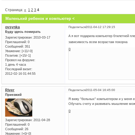
Страница:
«
1
2
3
4
Маленький ребенок и компьютер <
ovsynka
Поделиться
2011-04-12 17:29:15
Буду здесь помирать
А я вот подарила компьютер 6тилетней пл
Зарегистрирован
: 2010-03-17
зависимость всем возрастам покорна
Приглашений:
0
Сообщений:
351
0
Уважение:
[+11/-0]
Позитив:
[+15/-1]
Провел на форуме:
1 день 4 часа
Последний визит:
2012-02-16 01:44:55
River
Поделиться
2011-05-04 16:45:00
Приезжий
Я вижу "больных" компьютером и у меня е
Обучать счету и развивать мышление мож
0
Зарегистрирован
: 2011-04-28
Приглашений:
0
Сообщений:
26
Уважение:
[+0/-0]