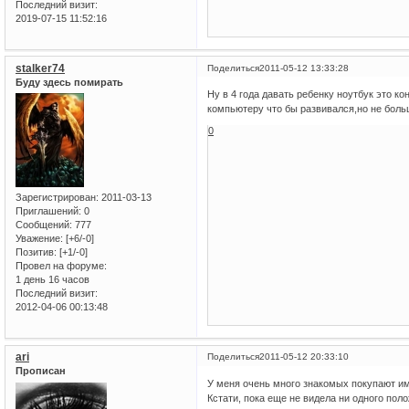
Последний визит:
2019-07-15 11:52:16
stalker74
Поделиться
2011-05-12 13:33:28
Буду здесь помирать
Ну в 4 года давать ребенку ноутбук это ко
компьютеру что бы развивался,но не боль
0
Зарегистрирован
: 2011-03-13
Приглашений:
0
Сообщений:
777
Уважение:
[+6/-0]
Позитив:
[+1/-0]
Провел на форуме:
1 день 16 часов
Последний визит:
2012-04-06 00:13:48
ari
Поделиться
2011-05-12 20:33:10
Прописан
У меня очень много знакомых покупают им
Кстати, пока еще не видела ни одного поло