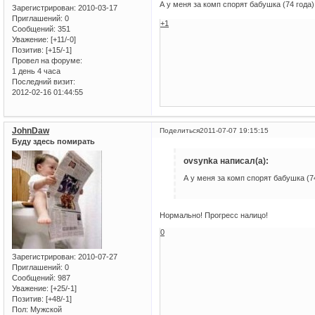
А у меня за комп спорят бабушка (74 года)
Зарегистрирован
: 2010-03-17
Приглашений:
0
+1
Сообщений:
351
Уважение:
[+11/-0]
Позитив:
[+15/-1]
Провел на форуме:
1 день 4 часа
Последний визит:
2012-02-16 01:44:55
JohnDaw
Поделиться
2011-07-07 19:15:15
Буду здесь помирать
ovsynka написал(а):
А у меня за комп спорят бабушка (74
Нормально! Прогресс налицо!
0
Зарегистрирован
: 2010-07-27
Приглашений:
0
Сообщений:
987
Уважение:
[+25/-1]
Позитив:
[+48/-1]
Пол:
Мужской