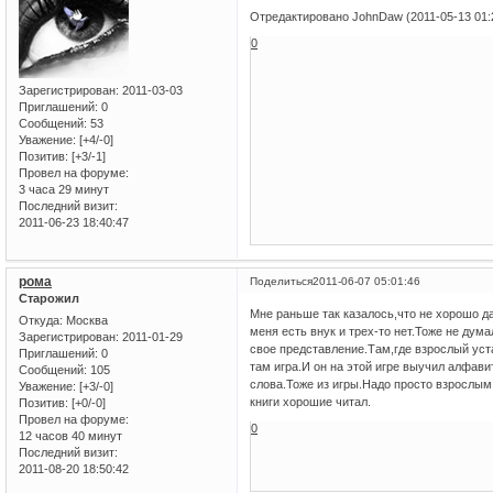
Отредактировано JohnDaw (2011-05-13 01:
0
Зарегистрирован
: 2011-03-03
Приглашений:
0
Сообщений:
53
Уважение:
[+4/-0]
Позитив:
[+3/-1]
Провел на форуме:
3 часа 29 минут
Последний визит:
2011-06-23 18:40:47
рома
Поделиться
2011-06-07 05:01:46
Старожил
Мне раньше так казалось,что не хорошо да
Откуда:
Москва
меня есть внук и трех-то нет.Тоже не дум
Зарегистрирован
: 2011-01-29
свое представление.Там,где взрослый уст
Приглашений:
0
там игра.И он на этой игре выучил алфав
Сообщений:
105
слова.Тоже из игры.Надо просто взрослым 
Уважение:
[+3/-0]
книги хорошие читал.
Позитив:
[+0/-0]
Провел на форуме:
0
12 часов 40 минут
Последний визит:
2011-08-20 18:50:42