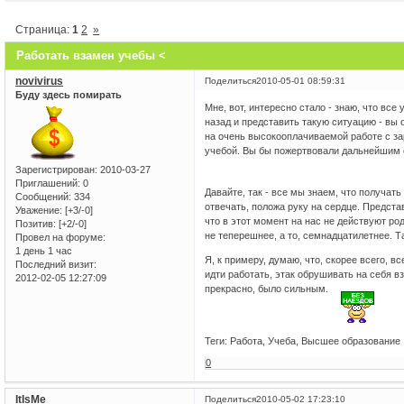
Страница:
1
2
»
Работать взамен учебы <
novivirus
Поделиться
2010-05-01 08:59:31
Буду здесь помирать
Мне, вот, интересно стало - знаю, что вс
назад и представить такую ситуацию - вы 
на очень высокооплачиваемой работе с з
учебой. Вы бы пожертвовали дальнейшим 
Зарегистрирован
: 2010-03-27
Приглашений:
0
Давайте, так - все мы знаем, что получат
Сообщений:
334
отвечать, положа руку на сердце. Предста
Уважение:
[+3/-0]
что в этот момент на нас не действуют род
Позитив:
[+2/-0]
не теперешнее, а то, семнадцатилетнее. Та
Провел на форуме:
1 день 1 час
Я, к примеру, думаю, что, скорее всего, в
Последний визит:
идти работать, этак обрушивать на себя в
2012-02-05 12:27:09
прекрасно, было сильным.
Теги: Работа, Учеба, Высшее образование
0
ItIsMe
Поделиться
2010-05-02 17:23:10