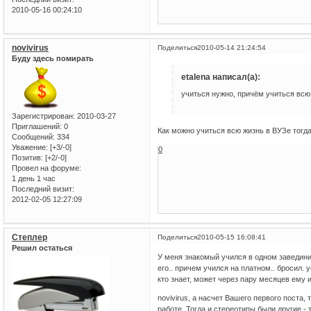
2010-05-16 00:24:10
novivirus
Поделиться
2010-05-14 21:24:54
Буду здесь помирать
etalena написал(а):
учиться нужно, причём учиться всю
Зарегистрирован
: 2010-03-27
Приглашений:
0
Как можно учиться всю жизнь в ВУЗе тогда
Сообщений:
334
Уважение:
[+3/-0]
0
Позитив:
[+2/-0]
Провел на форуме:
1 день 1 час
Последний визит:
2012-02-05 12:27:09
Степлер
Поделиться
2010-05-15 16:08:41
Решил остаться
У меня знакомый учился в одном завединии 
его.. причем учился на платном.. бросил. у
кто знает, может через пару месяцев ему и
novivirus, а насчет Вашего первого поста
работе. Тогда и стереотипы были другие -