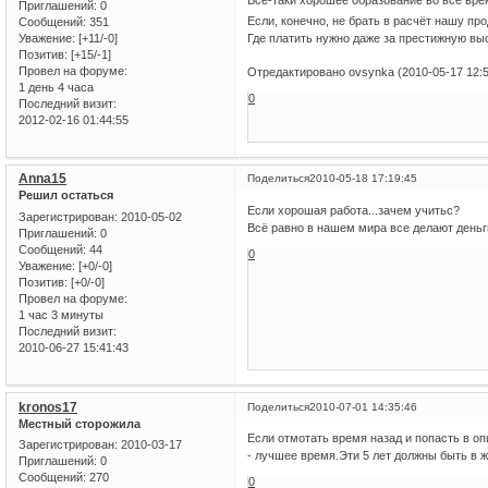
Приглашений:
0
Если, конечно, не брать в расчёт нашу п
Сообщений:
351
Уважение:
[+11/-0]
Где платить нужно даже за престижную вы
Позитив:
[+15/-1]
Провел на форуме:
Отредактировано ovsynka (2010-05-17 12:5
1 день 4 часа
0
Последний визит:
2012-02-16 01:44:55
Anna15
Поделиться
2010-05-18 17:19:45
Решил остаться
Если хорошая работа...зачем учитьс?
Зарегистрирован
: 2010-05-02
Всё равно в нашем мира все делают деньги
Приглашений:
0
Сообщений:
44
0
Уважение:
[+0/-0]
Позитив:
[+0/-0]
Провел на форуме:
1 час 3 минуты
Последний визит:
2010-06-27 15:41:43
kronos17
Поделиться
2010-07-01 14:35:46
Местный сторожила
Если отмотать время назад и попасть в о
Зарегистрирован
: 2010-03-17
- лучшее время.Эти 5 лет должны быть в 
Приглашений:
0
Сообщений:
270
0