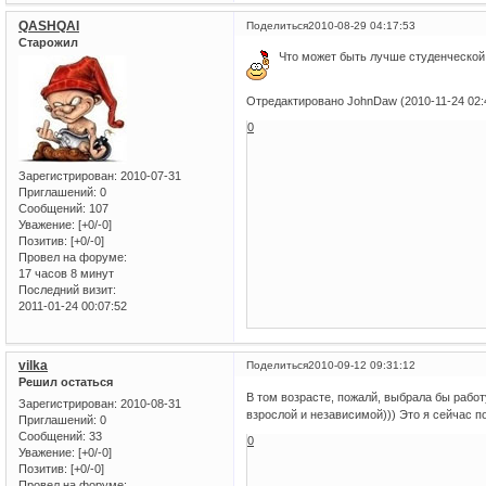
QASHQAI
Поделиться
2010-08-29 04:17:53
Старожил
Что может быть лучше студенческой 
Отредактировано JohnDaw (2010-11-24 02:
0
Зарегистрирован
: 2010-07-31
Приглашений:
0
Сообщений:
107
Уважение:
[+0/-0]
Позитив:
[+0/-0]
Провел на форуме:
17 часов 8 минут
Последний визит:
2011-01-24 00:07:52
vilka
Поделиться
2010-09-12 09:31:12
Решил остаться
В том возрасте, пожалй, выбрала бы работу
Зарегистрирован
: 2010-08-31
взрослой и независимой))) Это я сейчас по
Приглашений:
0
Сообщений:
33
0
Уважение:
[+0/-0]
Позитив:
[+0/-0]
Провел на форуме: