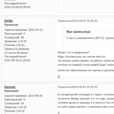
Последний визит:
2010-10-08 03:09:55
ItIsMe
Поделиться
2010-09-20 16:38:03
Прописан
Зарегистрирован
: 2010-03-13
Max написал(а):
Приглашений:
0
Сообщений:
95
У нас в университете (ВГТУ) руков
Уважение:
[+3/-0]
Позитив:
[+0/-0]
Провел на форуме:
Может это и правильно?
14 часов 59 минут
Последний визит:
Ведь (положа руку на теплое место):
2011-08-30 01:29:00
На лекции нужно время, на работу нужно вр
сколько из каждой сотни людей будет трат
качество образования (не оценки в дипл
0
Namale
Поделиться
2010-09-25 22:53:52
Приезжий
В сегодняшней ситуации в стране, я коне
Зарегистрирован
: 2010-09-25
получить.Между прочим, и в те годы, когда
Приглашений:
0
человек делал и карьеру и учился а того к
Сообщений:
24
из себя представляет, а заочника уже успе
Уважение:
[+0/-0]
Позитив:
[+0/-0]
0