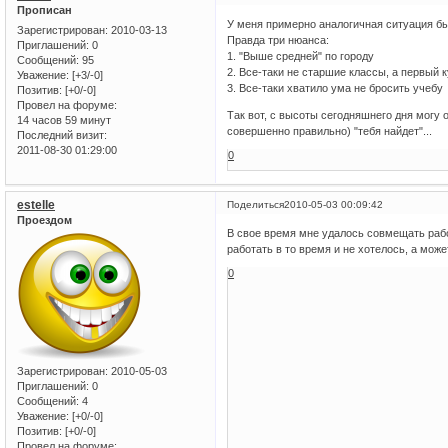
Прописан
У меня примерно аналогичная ситуация бы
Зарегистрирован
: 2010-03-13
Правда три нюанса:
Приглашений:
0
1. "Выше средней" по городу
Сообщений:
95
2. Все-таки не старшие классы, а первый 
Уважение:
[+3/-0]
3. Все-таки хватило ума не бросить учебу
Позитив:
[+0/-0]
Провел на форуме:
Так вот, с высоты сегодняшнего дня могу о
14 часов 59 минут
совершенно правильно) "тебя найдет"...
Последний визит:
2011-08-30 01:29:00
0
estelle
Поделиться
2010-05-03 00:09:42
Проездом
В свое время мне удалось совмещать работ
работать в то время и не хотелось, а мож
0
Зарегистрирован
: 2010-05-03
Приглашений:
0
Сообщений:
4
Уважение:
[+0/-0]
Позитив:
[+0/-0]
Провел на форуме: