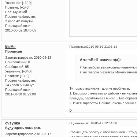
Уважение:
[+1/-0]
Позитив:
[+0/-0]
Пол:
Мужской
Провел на форуме:
2 часа 42 минуты
Последний визит:
2010-06-02 18:46:05
ItIsMe
Поделиться
2010-05-16 21:03:14
Прописан
Зарегистрирован
: 2010-03-13
ArtemBel1 написал(а):
Приглашений:
0
Сообщений:
95
Я бы выбрал высокооплачиваемую ра
Уважение:
[+3/-0]
Я не говорю о взятках Можно заним
Позитив:
[+0/-0]
Провел на форуме:
14 часов 59 минут
Тут сразу возникнет другие проблемы:
Последний визит:
1. Высокооплачиваемая работа - не являе
2011-08-30 01:29:00
площадь, зарабатывая много... Без образо
2. Имея заработок Сейчас, очень сложно с
0
ovsynka
Поделиться
2010-05-17 12:54:30
Буду здесь помирать
Совмещать работу с образованием - это да
Зарегистрирован
: 2010-03-17
Всё-таки хорошее образование во все вре