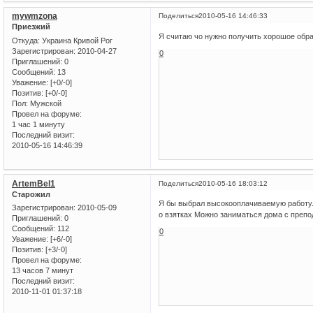
mywmzona
Поделиться
2010-05-16 14:46:33
Приезжий
Я считаю чо нужно получить хорошое обра
Откуда:
Украина Кривой Рог
Зарегистрирован
: 2010-04-27
0
Приглашений:
0
Сообщений:
13
Уважение:
[+0/-0]
Позитив:
[+0/-0]
Пол:
Мужской
Провел на форуме:
1 час 1 минуту
Последний визит:
2010-05-16 14:46:39
ArtemBel1
Поделиться
2010-05-16 18:03:12
Старожил
Я бы выбрал высокооплачиваемую работу. 
Зарегистрирован
: 2010-05-09
о взятках Можно заниматься дома с препо
Приглашений:
0
Сообщений:
112
0
Уважение:
[+6/-0]
Позитив:
[+3/-0]
Провел на форуме:
13 часов 7 минут
Последний визит:
2010-11-01 01:37:18