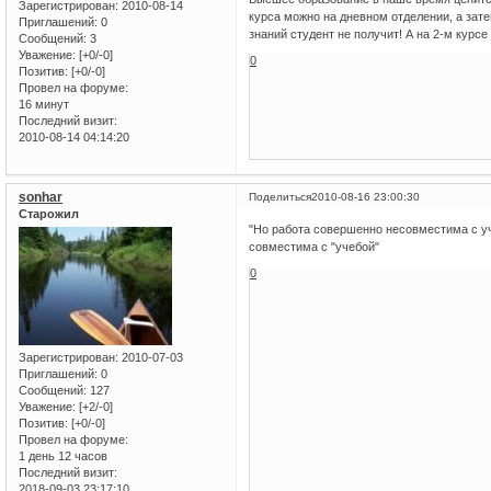
Зарегистрирован
: 2010-08-14
курса можно на дневном отделении, а зате
Приглашений:
0
знаний студент не получит! А на 2-м курсе
Сообщений:
3
Уважение:
[+0/-0]
0
Позитив:
[+0/-0]
Провел на форуме:
16 минут
Последний визит:
2010-08-14 04:14:20
sonhar
Поделиться
2010-08-16 23:00:30
Старожил
"Но работа совершенно несовместима с уч
совместима с "учебой"
0
Зарегистрирован
: 2010-07-03
Приглашений:
0
Сообщений:
127
Уважение:
[+2/-0]
Позитив:
[+0/-0]
Провел на форуме:
1 день 12 часов
Последний визит:
2018-09-03 23:17:10