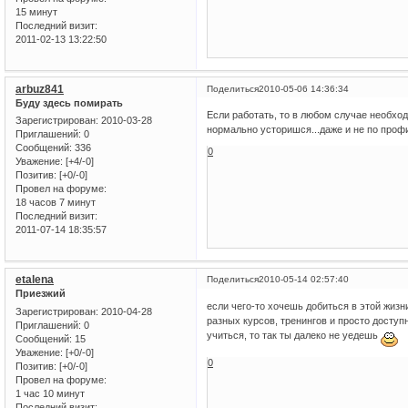
15 минут
Последний визит:
2011-02-13 13:22:50
arbuz841
Поделиться
2010-05-06 14:36:34
Буду здесь помирать
Если работать, то в любом случае необход
Зарегистрирован
: 2010-03-28
нормально усторишся...даже и не по про
Приглашений:
0
Сообщений:
336
0
Уважение:
[+4/-0]
Позитив:
[+0/-0]
Провел на форуме:
18 часов 7 минут
Последний визит:
2011-07-14 18:35:57
etalena
Поделиться
2010-05-14 02:57:40
Приезжий
если чего-то хочешь добиться в этой жизни
Зарегистрирован
: 2010-04-28
разных курсов, тренингов и просто доступ
Приглашений:
0
учиться, то так ты далеко не уедешь
Сообщений:
15
Уважение:
[+0/-0]
0
Позитив:
[+0/-0]
Провел на форуме:
1 час 10 минут
Последний визит: