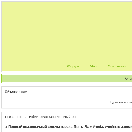
Форум
Чат
Участники
Акти
Объявление
Туристические путевки, 
Привет, Гость!
Войдите
или
зарегистрируйтесь
.
»
Первый независимый форум города Пыть-Ях
»
Учеба, учебные завед