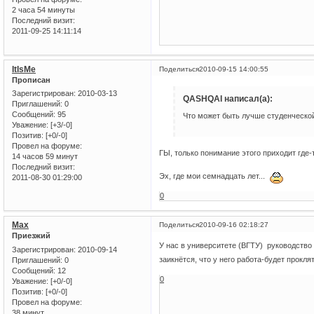
2 часа 54 минуты
Последний визит:
2011-09-25 14:11:14
ItIsMe
Поделиться
2010-09-15 14:00:55
Прописан
Зарегистрирован
: 2010-03-13
QASHQAI написал(а):
Приглашений:
0
Сообщений:
95
Что может быть лучше студенческой
Уважение:
[+3/-0]
Позитив:
[+0/-0]
Провел на форуме:
ГЫ, только понимание этого приходит где-т
14 часов 59 минут
Последний визит:
Эх, где мои семнадцать лет...
2011-08-30 01:29:00
0
Max
Поделиться
2010-09-16 02:18:27
Приезжий
У нас в университете (ВГТУ) руководство
Зарегистрирован
: 2010-09-14
заикнётся, что у него работа-будет прокля
Приглашений:
0
Сообщений:
12
0
Уважение:
[+0/-0]
Позитив:
[+0/-0]
Провел на форуме:
38 минут