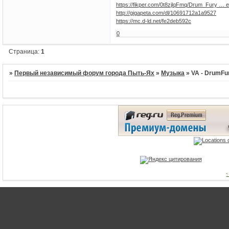
https://fikper.com/0t8zjlqFmq/Drum_Fury … e.
http://gigapeta.com/dl/10691712a1a9527
https://mc.d-ld.net/fe2deb592c
0
Страница:
1
»
Первый независимый форум города Пыть-Ях
»
Музыка
»
VA - DrumFur
1