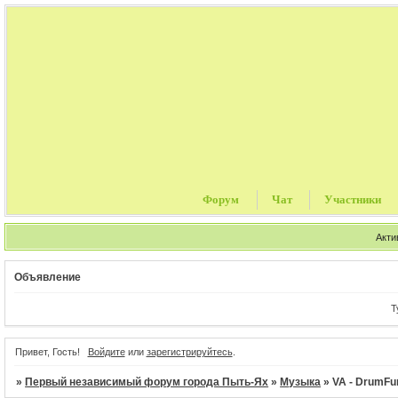
Форум
Чат
Участники
Акти
Объявление
Турис
Привет, Гость!
Войдите
или
зарегистрируйтесь
.
»
Первый независимый форум города Пыть-Ях
»
Музыка
»
VA - DrumFur