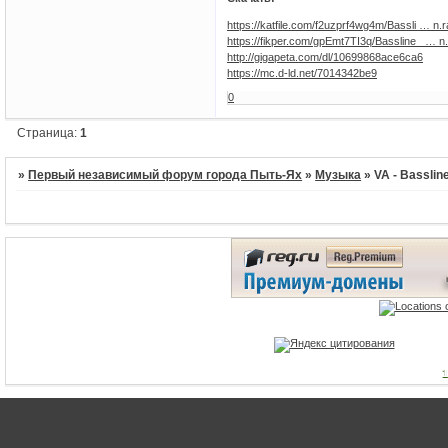
https://katfile.com/f2uzprf4wg4m/Bassli … n.r
https://fikper.com/gpEmt7TI3q/Bassline_ … n.
http://gigapeta.com/dl/10699868ace6ca6
https://mc.d-ld.net/7014342be9
0
Страница:
1
»
Первый независимый форум города Пыть-Ях
»
Музыка
»
VA - Basslin
1