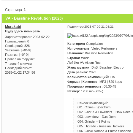
Страница:
1
VA - Bassline Revolution (2023)
Murakabi
Поделиться
2023-07-09 21:08:21
Буду здесь помирать
Зарегистрирован
: 2023-02-22
Приглашений:
0
Категория:
Compilation
Сообщений:
826
Исполнитель:
Varied Performers
Уважение:
[+0/-0]
Название:
Bassline Revolution
Позитив:
[+0/-0]
Страна:
World
Провел на форуме:
Лейбл:
VA-Album Rec.
7 часов 4 минуты
Жанр музыки:
DnB, Bassline, Electro
Последний визит:
Дата релиза:
2023
2025-01-22 17:34:56
Количество композиций:
115
Формат | Качество:
MP3 | 320 kbps
Продолжительность:
08:30:45
Размер:
1200 mb (+3%)
Список композиций:
001. Ozma - Spectrum
002. Cod3X & Lowriderz - How Does It
003. Lowriderz - Das Dem
004. Grinder - 9 Points
005. Higrade - Russian Hackers
006. Cubic Nomad & Emma Susanne -