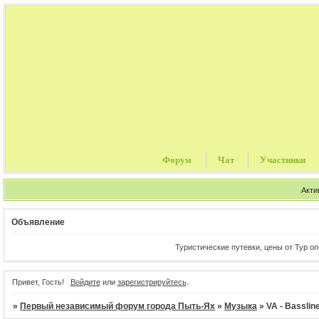
Форум
Чат
Участники
Акти
Объявление
Туристические путевки, цены от Тур операто
Привет, Гость!
Войдите
или
зарегистрируйтесь
.
»
Первый независимый форум города Пыть-Ях
»
Музыка
»
VA - Basslin