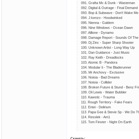
091. Grafta Mc & Dunk - Wasteman
092. Digital & Outrage - Final Demand
093. Bop & Subwave - Don't Wake Me
094. J:kenzo - Hoodwinked
095. Nienna - Galdem
096. Nine Windows - Ocean Dawn
097. Alllone - Dynamo
098. Damage Report - Sounds Of The
099. Dj Zinc - Super Sharp Shooter
100. Unknown Artist - Long Way Up
101. Dan Guidance - Just Music
102. Ray Keith - Dreadlocks
103. Atomic B - Pandora
104. Modular Ii - The Bladerunner
105. Mr Anchovy - Exclusive
106. Noisia - Bad Dreams
107. Noisia - Collider
108. Broken Future & Stund - Benz Fr
109. Oli Lewis - Water Bubbler
110. Kawstic - Trauma
111. Rough Territory - Fake Fears
112. Entei - Delirium
113. Papa Gee & Stevie Sp - We Do The
114. Resslek - Am1
115. Tom Finster - Night On Earth
Скачать: