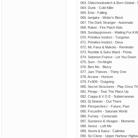
063. Oldschoolswitch & Born Global - 
064. Dunk - Cold Killer
065. Enei - Falling
066. Iamjake - Writer's Block
067. The Dark Stranger - Automatic
068. Raket - Fire Patch Kids
069. Sundaygrooves - Waiting For A 
070. Primitive Instinct - Tungsten
071. Primitive Instinct - Deux
072. Mc Fava & Makoto - Reminder
073. Rumble & Suku Ward - Printa
074. Solomon France - Let You Down
075. Sum - I'm Alright
076. Bert Mx - Blurry
077. Jam Thieves - Thirty One
078. Arcane - Horizon
079. Fx909 - Outgoing
080. Secret Structures - Play Once T
081. Pengo - Tear The Place Up
082. Coppa & V O E - Subterranean
083. Dj Sinister - Out There
084. Perspective:r - Future, Past
085. Focusfire - Saturate World
086. Furney - Centurado
087. Sustance & Visages - Moments
088. Xeonz - Left Me
089. Xeomi & Kaiza - Calimba
090. Sci Clone - Upper Harbour High