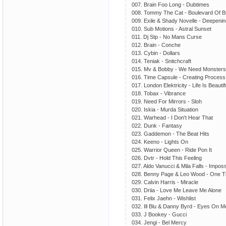
007. Brain Foo Long - Dubtimes
008. Tommy The Cat - Boulevard Of 
009. Exile & Shady Novelle - Deepenin
010. Sub Motions - Astral Sunset
011. Dj Stp - No Mans Curse
012. Brain - Conche
013. Cybin - Dollars
014. Teniak - Snitchcraft
015. Mv & Bobby - We Need Monsters
016. Time Capsule - Creating Process
017. London Elektricity - Life Is Beautif
018. Tobax - Vibrance
019. Need For Mirrors - Sloh
020. Iskia - Murda Situation
021. Warhead - I Don't Hear That
022. Dunk - Fantasy
023. Gaddemon - The Beat Hits
024. Keeno - Lights On
025. Warrior Queen - Ride Pon It
026. Dvtr - Hold This Feeling
027. Aldo Vanucci & Mila Falls - Imposs
028. Benny Page & Leo Wood - One T
029. Calvin Harris - Miracle
030. Driia - Love Me Leave Me Alone
031. Felix Jaehn - Wishlist
032. Ill Blu & Danny Byrd - Eyes On M
033. J Bookey - Gucci
034. Jengi - Bel Mercy