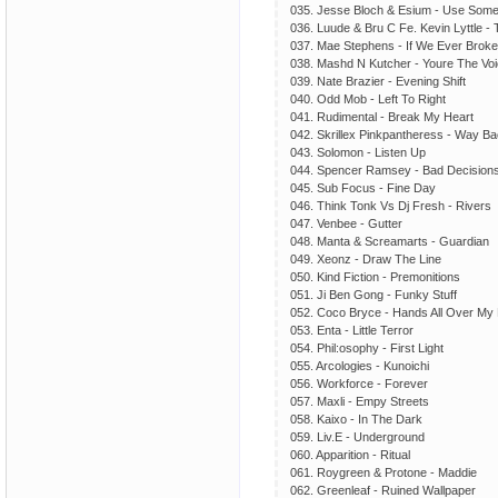
035. Jesse Bloch & Esium - Use Som
036. Luude & Bru C Fe. Kevin Lyttle -
037. Mae Stephens - If We Ever Brok
038. Mashd N Kutcher - Youre The Vo
039. Nate Brazier - Evening Shift
040. Odd Mob - Left To Right
041. Rudimental - Break My Heart
042. Skrillex Pinkpantheress - Way B
043. Solomon - Listen Up
044. Spencer Ramsey - Bad Decision
045. Sub Focus - Fine Day
046. Think Tonk Vs Dj Fresh - Rivers
047. Venbee - Gutter
048. Manta & Screamarts - Guardian
049. Xeonz - Draw The Line
050. Kind Fiction - Premonitions
051. Ji Ben Gong - Funky Stuff
052. Coco Bryce - Hands All Over My
053. Enta - Little Terror
054. Phil:osophy - First Light
055. Arcologies - Kunoichi
056. Workforce - Forever
057. Maxli - Empy Streets
058. Kaixo - In The Dark
059. Liv.E - Underground
060. Apparition - Ritual
061. Roygreen & Protone - Maddie
062. Greenleaf - Ruined Wallpaper