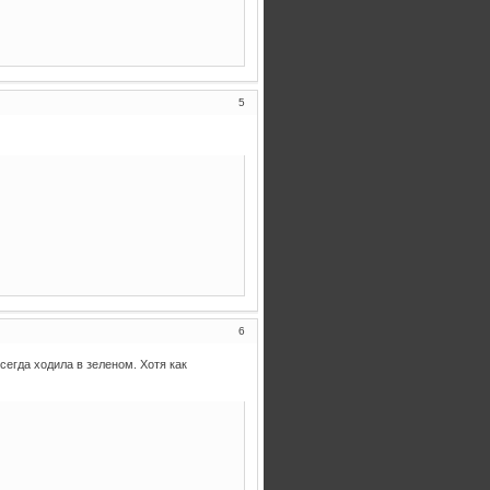
5
6
егда ходила в зеленом. Хотя как