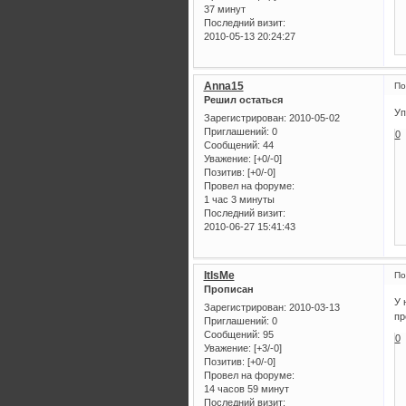
37 минут
Последний визит:
2010-05-13 20:24:27
Anna15
По
Решил остаться
Уп
Зарегистрирован
: 2010-05-02
Приглашений:
0
0
Сообщений:
44
Уважение:
[+0/-0]
Позитив:
[+0/-0]
Провел на форуме:
1 час 3 минуты
Последний визит:
2010-06-27 15:41:43
ItIsMe
По
Прописан
У 
Зарегистрирован
: 2010-03-13
пр
Приглашений:
0
Сообщений:
95
0
Уважение:
[+3/-0]
Позитив:
[+0/-0]
Провел на форуме:
14 часов 59 минут
Последний визит: