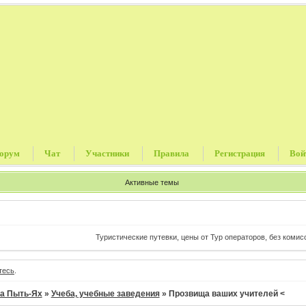
орум
Чат
Участники
Правила
Регистрация
Вой
Активные темы
Туристические путевки, цены от Тур операторов, без комиссии и прочи
тесь
.
а Пыть-Ях
»
Учеба, учебные заведения
»
Прозвища ваших учителей <