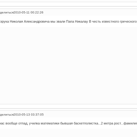
делиться
2010-05-11 00:22:26
зрука Николая Александровича мы звали Папа Никалау В честь известного греческого
делиться
2010-05-13 03:37:05
нас вообще отпад, училка математики бывшая баскетполистка...2 метра рост...фамили