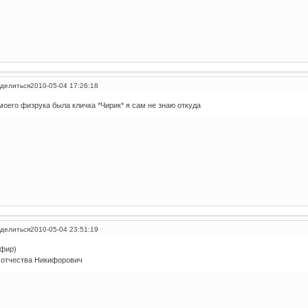
делиться
2010-05-04 17:26:18
моего физрука была кличка *Чирик* я сам не знаю откуда
делиться
2010-05-04 23:51:19
фир)
 отчества Никифорович