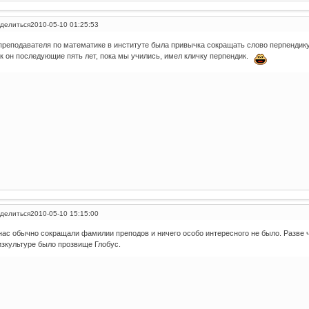
делиться
2010-05-10 01:25:53
преподавателя по математике в институте была привычка сокращать слово перпендик
к он последующие пять лет, пока мы учились, имел кличку перпендик.
делиться
2010-05-10 15:15:00
нас обычно сокращали фамилии преподов и ничего особо интересного не было. Разве ч
зкультуре было прозвище Глобус.