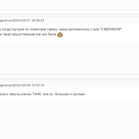
делиться
2010-05-07 18:59:41
 когда изучали по геометрии сферу, наша математичка стала "СФЕРИКОМ"
а такая крууугленькая как раз была
делиться
2010-05-08 15:52:15
моего завуча кличка ТАНК. она оч. большая и грозная