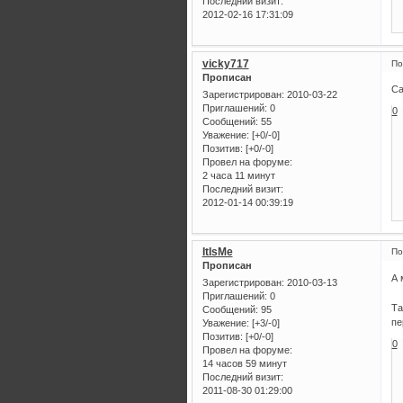
Последний визит:
2012-02-16 17:31:09
vicky717
По
Прописан
Са
Зарегистрирован
: 2010-03-22
Приглашений:
0
0
Сообщений:
55
Уважение:
[+0/-0]
Позитив:
[+0/-0]
Провел на форуме:
2 часа 11 минут
Последний визит:
2012-01-14 00:39:19
ItIsMe
По
Прописан
А 
Зарегистрирован
: 2010-03-13
Приглашений:
0
Та
Сообщений:
95
пе
Уважение:
[+3/-0]
Позитив:
[+0/-0]
0
Провел на форуме:
14 часов 59 минут
Последний визит:
2011-08-30 01:29:00