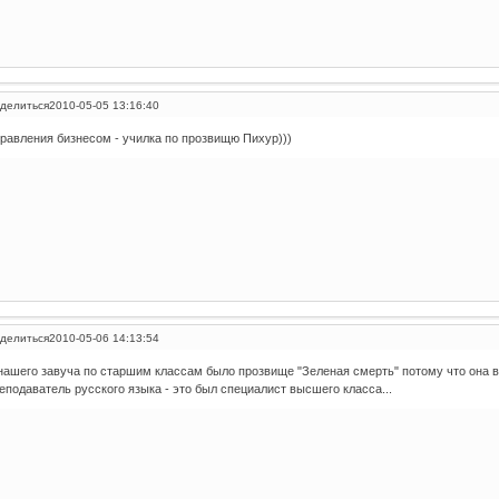
делиться
2010-05-05 13:16:40
равления бизнесом - училка по прозвищю Пихур)))
делиться
2010-05-06 14:13:54
нашего завуча по старшим классам было прозвище "Зеленая смерть" потому что она вс
еподаватель русского языка - это был специалист высшего класса...