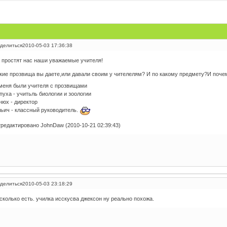
делиться
2010-05-03 17:36:38
 простят нас наши уважаемые учителя!
кие прозвища вы даете,или давали своим у чителелям? И по какому предмету?И поч
меня были учителя с прозвищами
пуха - учитьль биологии и зоологии
нюх - директор
ьич - классный руководитель.
редактировано JohnDaw (2010-10-21 02:39:43)
делиться
2010-05-03 23:18:29
сколько есть. училка исскусва джексон ну реально похожа.