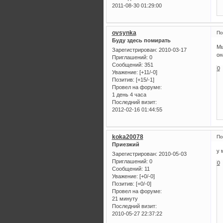
2011-08-30 01:29:00
ovsynka
По
Буду здесь помирать
Мы
Зарегистрирован
: 2010-03-17
он
Приглашений:
0
Сообщений:
351
0
Уважение:
[+11/-0]
Позитив:
[+15/-1]
Провел на форуме:
1 день 4 часа
Последний визит:
2012-02-16 01:44:55
koka20078
По
Приезжий
у 
Зарегистрирован
: 2010-05-03
Приглашений:
0
0
Сообщений:
11
Уважение:
[+0/-0]
Позитив:
[+0/-0]
Провел на форуме:
21 минуту
Последний визит:
2010-05-27 22:37:22