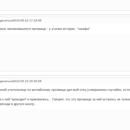
делиться
2010-05-10 17:18:58
мое запомнившееся прозвище - у училки истории - "шкафа"
делиться
2010-05-10 20:35:08
моей учительнице по английскому прозвище дал мой отец (совершенно случайно, ест
к к ней "крокодил" и приклеилось... Говорят, что это прозвище за ней осталось не толь
рехода в другую школу...