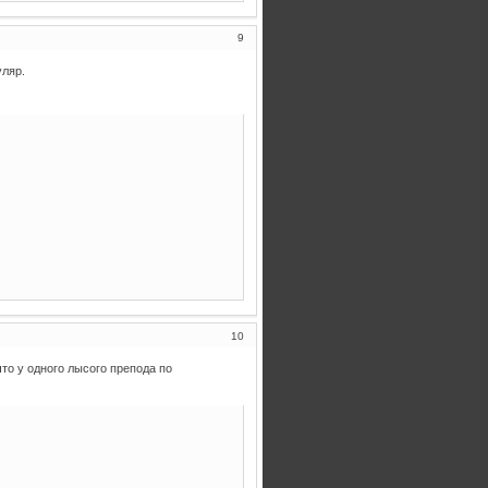
9
уляр.
10
то у одного лысого препода по