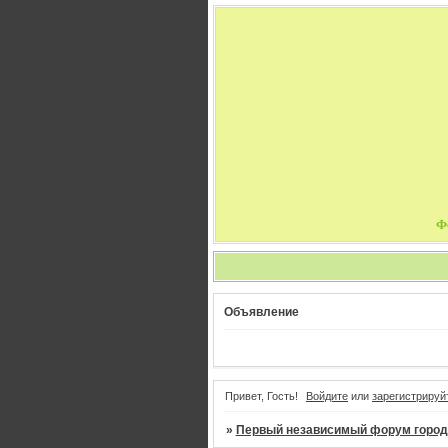
Ф
Объявление
Привет, Гость!
Войдите
или
зарегистрируй
»
Первый независимый форум город