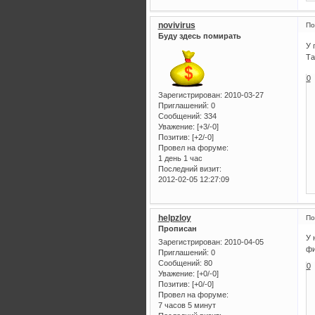
novivirus
По
Буду здесь помирать
У 
Та
0
Зарегистрирован
: 2010-03-27
Приглашений:
0
Сообщений:
334
Уважение:
[+3/-0]
Позитив:
[+2/-0]
Провел на форуме:
1 день 1 час
Последний визит:
2012-02-05 12:27:09
helpzloy
По
Прописан
У 
Зарегистрирован
: 2010-04-05
фи
Приглашений:
0
Сообщений:
80
0
Уважение:
[+0/-0]
Позитив:
[+0/-0]
Провел на форуме:
7 часов 5 минут