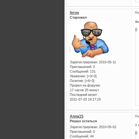
ferov
По
Старожил
Фи
0
Зарегистрирован
: 2010-05-11
Приглашений:
0
Сообщений:
131
Уважение:
[+3/-0]
Позитив:
[+4/-0]
Провел на форуме:
17 часов 25 минут
Последний визит:
2011-07-20 19:17:25
Anna15
По
Решил остаться
У 
Зарегистрирован
: 2010-05-02
Приглашений:
0
0
Сообщений:
44