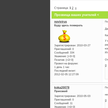
Страница:
1
2
»
Прозвища ваших учителей <
novivirus
По
Буду здесь помирать
Да
Ка
У 
ра
Зарегистрирован
: 2010-03-27
ко
Приглашений:
0
Ил
Сообщений:
334
Уважение:
[+3/-0]
От
Позитив:
[+2/-0]
Провел на форуме:
0
1 день 1 час
Последний визит:
2012-02-05 12:27:09
koka20078
По
Приезжий
не
Зарегистрирован
: 2010-05-03
Приглашений:
0
0
Сообщений:
11
Уважение:
[+0/-0]