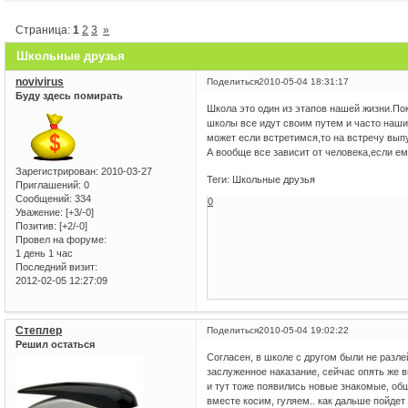
Страница:
1
2
3
»
Школьные друзья
novivirus
Поделиться
2010-05-04 18:31:17
Буду здесь помирать
Школа это один из этапов нашей жизни.Пок
школы все идут своим путем и часто наши
может если встретимся,то на встречу вып
А вообще все зависит от человека,если е
Зарегистрирован
: 2010-03-27
Теги: Школьные друзья
Приглашений:
0
Сообщений:
334
0
Уважение:
[+3/-0]
Позитив:
[+2/-0]
Провел на форуме:
1 день 1 час
Последний визит:
2012-02-05 12:27:09
Степлер
Поделиться
2010-05-04 19:02:22
Решил остаться
Согласен, в школе с другом были не разле
заслуженное наказание, сейчас опять же 
и тут тоже появились новые знакомые, об
вместе косим, гуляем.. как дальше пойдет 