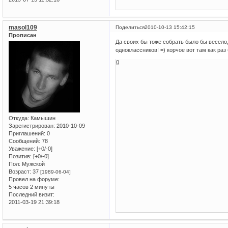
masol109
Поделиться
2010-10-13 15:42:15
Прописан
Да своих бы тоже собрать было бы весело
одноклассников! =) корчое вот там как раз 
0
Откуда:
Камышин
Зарегистрирован
: 2010-10-09
Приглашений:
0
Сообщений:
78
Уважение:
[+0/-0]
Позитив:
[+0/-0]
Пол:
Мужской
Возраст:
37
[1989-06-04]
Провел на форуме:
5 часов 2 минуты
Последний визит:
2011-03-19 21:39:18