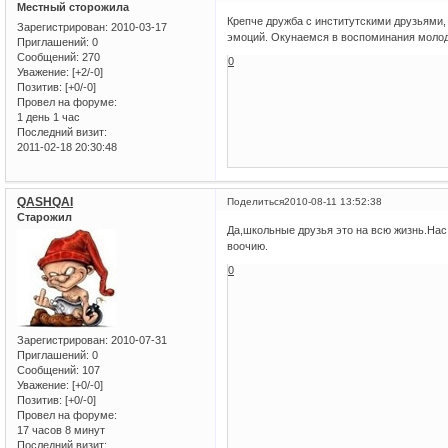
Местный сторожила
Крепче дружба с институтскими друзьями,
Зарегистрирован
: 2010-03-17
эмоций. Окунаемся в воспоминания молод
Приглашений:
0
Сообщений:
270
0
Уважение:
[+2/-0]
Позитив:
[+0/-0]
Провел на форуме:
1 день 1 час
Последний визит:
2011-02-18 20:30:48
QASHQAI
Поделиться
2010-08-11 13:52:38
Старожил
Да,школьные друзья это на всю жизнь.Нас
воочию.
0
Зарегистрирован
: 2010-07-31
Приглашений:
0
Сообщений:
107
Уважение:
[+0/-0]
Позитив:
[+0/-0]
Провел на форуме:
17 часов 8 минут
Последний визит: