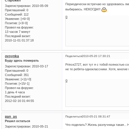
Старожил
Периодически встречаю но здороваюсь ли
Зарегистрирован
: 2010-05-09
выбираюсь. НЕКОГДА!!!
Приглашений:
0
Сообщений:
112
0
Уважение:
[+6/-0]
Позитив:
[+3/-0]
Провел на форуме:
13 часов 7 минут
Последний визит:
2010-11-01 01:37:18
ovsynka
Поделиться
2010-05-20 17:30:21
Буду здесь помирать
Prince2727, вот тут я с тобой полностью 
Зарегистрирован
: 2010-03-17
не те ребята-одноклассники. Хотя, многи
Приглашений:
0
Сообщений:
351
Уважение:
[+11/-0]
0
Позитив:
[+15/-1]
Провел на форуме:
1 день 4 часа
Последний визит:
2012-02-16 01:44:55
pan_as
Поделиться
2010-05-21 08:31:47
Решил остаться
Что поделать? Жизнь разлучница такая... Н
Зарегистрирован
: 2010-05-21