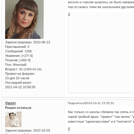
весело и совсем казалось не было никаких
пор остались теми же школьными друзьями
0
Зарегистрирован
: 2010-09-13
Приглашений:
0
Сообщений:
1306
Уважение:
[+27/-0]
Позитив:
[+60/-0]
Пол:
Женский
Возраст:
41
[1985-05-26]
Провел на форуме:
23 дня 10 часов
Последний визит:
2021-04-22 10:56:59
Vlasty
Поделиться
2010-10-11 15:35:31
Решил остаться
Как только со школы сбежала так связь и п
парой тройкой фраз: "привет" "как жизнь" "
известные "одноклассники" и в "контакте" 
0
Зарегистрирован
: 2010-10-03