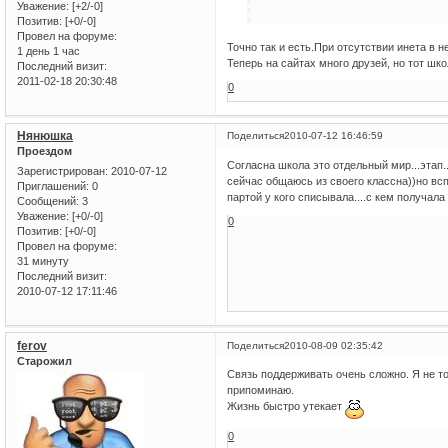
Уважение:
[+2/-0]
Позитив:
[+0/-0]
Провел на форуме:
Точно так и есть.При отсутствии инета в н
1 день 1 час
Теперь на сайтах много друзей, но тот шк
Последний визит:
2011-02-18 20:30:48
0
Нянюшка
Поделиться
2010-07-12 16:46:59
Проездом
Согласна школа это отдельный мир...этап.
Зарегистрирован
: 2010-07-12
сейчас общаюсь из своего классна))но вс
Приглашений:
0
партой у кого списывала....с кем получала
Сообщений:
3
Уважение:
[+0/-0]
0
Позитив:
[+0/-0]
Провел на форуме:
31 минуту
Последний визит:
2010-07-12 17:11:46
ferov
Поделиться
2010-08-09 02:35:42
Старожил
Связь поддерживать очень сложно. Я не то
припоминаю.
Жизнь быстро утекает
0