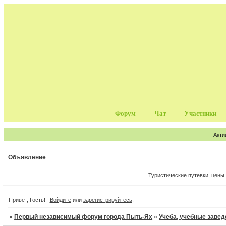
Форум
Чат
Участники
Акти
Объявление
Туристические путевки, цены от Тур опера
Привет, Гость!
Войдите
или
зарегистрируйтесь
.
»
Первый независимый форум города Пыть-Ях
»
Учеба, учебные завед