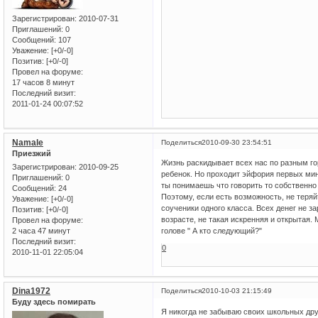
Зарегистрирован
: 2010-07-31
Приглашений:
0
Сообщений:
107
Уважение:
[+0/-0]
Позитив:
[+0/-0]
Провел на форуме:
17 часов 8 минут
Последний визит:
2011-01-24 00:07:52
Namale
Поделиться
2010-09-30 23:54:51
Приезжий
Жизнь раскидывает всех нас по разным го
Зарегистрирован
: 2010-09-25
ребенок. Но проходит эйфория первых мин
Приглашений:
0
ты понимаешь что говорить то собственно н
Сообщений:
24
Поэтому, если есть возможность, не теряй
Уважение:
[+0/-0]
соученики одного класса. Всех денег не з
Позитив:
[+0/-0]
возрасте, не такая искренняя и открытая.
Провел на форуме:
2 часа 47 минут
голове " А кто следующий?"
Последний визит:
0
2010-11-01 22:05:04
Dina1972
Поделиться
2010-10-03 21:15:49
Буду здесь помирать
Я никогда не забываю своих школьных дру