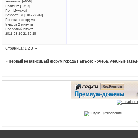
Уважение:
[+0/-0]
Позитив:
[+0/-0]
Пол:
Мужской
Возраст:
37
[1989-06-04]
Провел на форуме:
5 часов 2 минуты
Последний визит:
2011-03-19 21:39:18
Страница:
1
2
3
»
»
Первый независимый форум города Пыть-Ях
»
Учеба, учебные завед
1