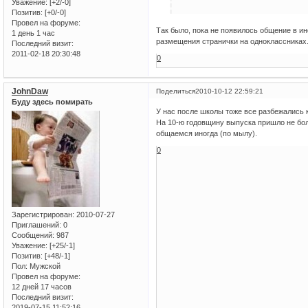
Уважение:
[+2/-0]
Позитив:
[+0/-0]
Провел на форуме:
Так было, пока не появилось общение в ин
1 день 1 час
размещения странички на одноклассниках. Я
Последний визит:
2011-02-18 20:30:48
0
JohnDaw
Поделиться
2010-10-12 22:59:21
Буду здесь помирать
У нас после школы тоже все разбежались к
На 10-ю годовщину выпуска пришло не бол
общаемся иногда (по мылу).
0
Зарегистрирован
: 2010-07-27
Приглашений:
0
Сообщений:
987
Уважение:
[+25/-1]
Позитив:
[+48/-1]
Пол:
Мужской
Провел на форуме:
12 дней 17 часов
Последний визит:
2019-07-15 11:52:16