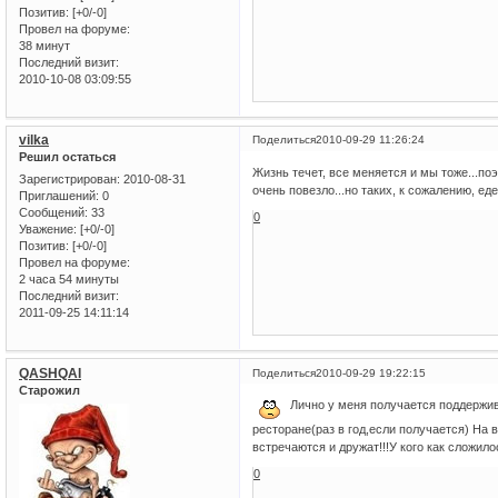
Позитив:
[+0/-0]
Провел на форуме:
38 минут
Последний визит:
2010-10-08 03:09:55
vilka
Поделиться
2010-09-29 11:26:24
Решил остаться
Жизнь течет, все меняется и мы тоже...по
Зарегистрирован
: 2010-08-31
очень повезло...но таких, к сожалению, еде
Приглашений:
0
Сообщений:
33
0
Уважение:
[+0/-0]
Позитив:
[+0/-0]
Провел на форуме:
2 часа 54 минуты
Последний визит:
2011-09-25 14:11:14
QASHQAI
Поделиться
2010-09-29 19:22:15
Старожил
Лично у меня получается поддержива
ресторане(раз в год,если получается) На 
встречаются и дружат!!!У кого как сложило
0