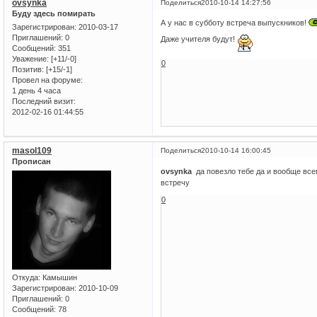
ovsynka
Поделиться
2010-10-14 14:27:56
Буду здесь помирать
А у нас в субботу встреча выпускников!
Зарегистрирован
: 2010-03-17
Приглашений:
0
Даже учителя будут!
Сообщений:
351
Уважение:
[+11/-0]
0
Позитив:
[+15/-1]
Провел на форуме:
1 день 4 часа
Последний визит:
2012-02-16 01:44:55
masol109
Поделиться
2010-10-14 16:00:45
Прописан
ovsynka
да повезло тебе да и вообще все
встречу
0
Откуда:
Камышин
Зарегистрирован
: 2010-10-09
Приглашений:
0
Сообщений:
78