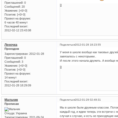
Приглашений:
0
0
Сообщений:
20
Уважение:
[+0/-0]
Позитив:
[+0/-0]
Провел на форуме:
6 часов 40 минут
Последний визит:
2012-02-12 23:43:08
Леночка
Поделиться
2012-01-28 18:23:55
Проездом
У меня в школе вообще как таковых друзей 
Зарегистрирован
: 2012-01-28
завязалось с некоторыми..
Приглашений:
0
И после этого начала дружить. А вообще 
Сообщений:
3
Уважение:
[+0/-0]
0
Позитив:
[+0/-0]
Провел на форуме:
14 минут
Последний визит:
2012-01-28 18:29:09
Мальчик
Поделиться
2012-01-29 02:49:31
Прописан
Мы в школе были дружным классом. Потом к
каждый год, и ждем теперь эти встречи с 
Откуда:
Украина
случая к случаю, и есть не приходящие ни
Зарегистрирован
: 2011-09-24