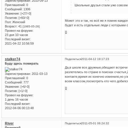
Зарегистрирован
: 2010-09-13
Приглашений:
0
Школьные друзья стали уже совсем
Сообщений:
1306
Уважение:
[+27/-0]
Позитив:
[+60/-0]
Может это и так, но всё же я помню каждог
Пол:
Женский
будет и есть отдельные люди с которыми 
Возраст:
41
[1985-05-26]
Провел на форуме:
0
23 дня 10 часов
Последний визит:
2021-04-22 10:56:59
stalker74
Поделиться
2011-04-12 19:17:23
Буду здесь помирать
Да,в школе все дружные,обещают встречи 
разлетелись по стране в поисках счастья,
Зарегистрирован
: 2011-03-13
контакте,время их конечно изменило,но уз
Приглашений:
0
всем классом,посмотреть кто чего добилс
Сообщений:
777
Уважение:
[+6/-0]
0
Позитив:
[+1/-0]
Провел на форуме:
1 день 16 часов
Последний визит:
2012-04-06 00:13:48
River
Поделиться
2011-05-01 06:24:32
Приезжий