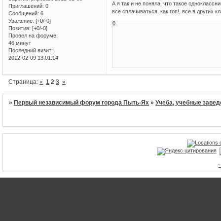
А я так и не поняла, что такое одноклассн
Приглашений:
0
все сплачиваться, как гоп!, все в других кл
Сообщений:
6
Уважение:
[+0/-0]
0
Позитив:
[+0/-0]
Провел на форуме:
46 минут
Последний визит:
2012-02-09 13:01:14
Страница:
«
1
2
3
»
»
Первый независимый форум города Пыть-Ях
»
Учеба, учебные завед
1