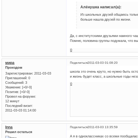
Алёнушка написал(а):
Из школьных друзей общаюсь только
больше нашла друзей по жизни.
Да, с институтскими друзьями намного чащ
Помню, половина группы подумала, что в
0
мира
Поделиться
2011-03-03 01:08:20
Проездом
школа это очень круто, но нужно быть ос
Зарегистрирован
: 2011-03-03
и жизнь будет класс, а школьные годы не
Приглашений:
0
Сообщений:
3
0
Уважение:
[+0/-0]
Позитив:
[+0/-0]
Провел на форуме:
12 минут
Последний визит:
2011-03-03 01:14:00
Inna
Поделиться
2011-03-03 13:35:59
Решил остаться
А я в одноклассниках со всеми пообщалась