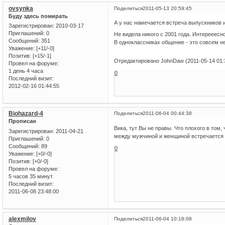
ovsynka
Поделиться
2011-05-13 20:59:45
Буду здесь помирать
А у нас намечается встреча выпускников и
Зарегистрирован
: 2010-03-17
Приглашений:
0
Не видела никого с 2001 года. Интерееесно
Сообщений:
351
В одноклассниках общение - это совсем н
Уважение:
[+11/-0]
Позитив:
[+15/-1]
Отредактировано JohnDaw (2011-05-14 01:
Провел на форуме:
1 день 4 часа
0
Последний визит:
2012-02-16 01:44:55
Biohazard-4
Поделиться
2011-06-04 00:44:38
Прописан
Вика, тут Вы не правы. Что плохого в том,
Зарегистрирован
: 2011-04-21
между мужчиной и женщиной встречается 
Приглашений:
0
Сообщений:
89
0
Уважение:
[+0/-0]
Позитив:
[+0/-0]
Провел на форуме:
5 часов 35 минут
Последний визит:
2011-06-08 23:48:00
alexmilov
Поделиться
2011-06-04 10:18:08