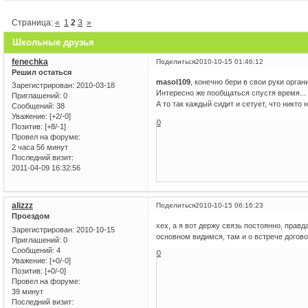
Страница:
«
1
2
3
»
Школьные друзья
fenechka
Поделиться
2010-10-15 01:46:12
Решил остаться
masol109
, конечно бери в свои руки орган
Зарегистрирован
: 2010-03-18
Интересно же пообщаться спустя время...
Приглашений:
0
А то так каждый сидит и сетует, что никто
Сообщений:
38
Уважение:
[+2/-0]
0
Позитив:
[+8/-1]
Провел на форуме:
2 часа 56 минут
Последний визит:
2011-04-09 16:32:56
alizzz
Поделиться
2010-10-15 06:16:23
Проездом
хех, а я вот держу связь постоянно, правд
Зарегистрирован
: 2010-10-15
основном видимся, там и о встрече догово
Приглашений:
0
Сообщений:
4
0
Уважение:
[+0/-0]
Позитив:
[+0/-0]
Провел на форуме:
39 минут
Последний визит: