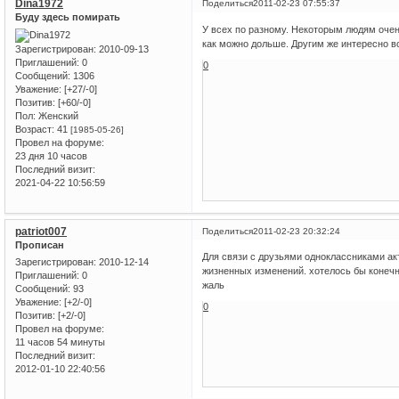
Dina1972
Поделиться
2011-02-23 07:55:37
Буду здесь помирать
У всех по разному. Некоторым людям очен
как можно дольше. Другим же интересно вс
Зарегистрирован
: 2010-09-13
Приглашений:
0
0
Сообщений:
1306
Уважение:
[+27/-0]
Позитив:
[+60/-0]
Пол:
Женский
Возраст:
41
[1985-05-26]
Провел на форуме:
23 дня 10 часов
Последний визит:
2021-04-22 10:56:59
patriot007
Поделиться
2011-02-23 20:32:24
Прописан
Для связи с друзьями одноклассниками акт
Зарегистрирован
: 2010-12-14
жизненных изменений. хотелось бы конечно 
Приглашений:
0
жаль
Сообщений:
93
Уважение:
[+2/-0]
0
Позитив:
[+2/-0]
Провел на форуме:
11 часов 54 минуты
Последний визит:
2012-01-10 22:40:56