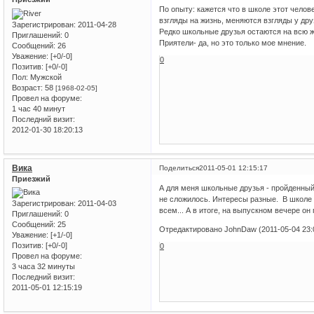
По опыту: кажется что в школе этот челов
взгляды на жизнь, меняются взгляды у дру
Зарегистрирован
: 2011-04-28
Редко школьные друзья остаются на всю ж
Приглашений:
0
Приятели- да, но это только мое мнение.
Сообщений:
26
Уважение:
[+0/-0]
0
Позитив:
[+0/-0]
Пол:
Мужской
Возраст:
58
[1968-02-05]
Провел на форуме:
1 час 40 минут
Последний визит:
2012-01-30 18:20:13
Вика
Поделиться
2011-05-01 12:15:17
Приезжий
А для меня школьные друзья - пройденный 
не сложилось. Интересы разные. В школе 
Зарегистрирован
: 2011-04-03
всем... А в итоге, на выпускном вечере он
Приглашений:
0
Сообщений:
25
Отредактировано JohnDaw (2011-05-04 23:
Уважение:
[+1/-0]
Позитив:
[+0/-0]
0
Провел на форуме:
3 часа 32 минуты
Последний визит:
2011-05-01 12:15:19