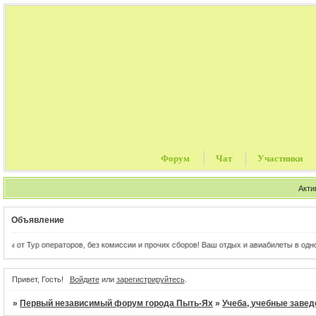
Форум
Чат
Участники
Акти
Объявление
операторов, без комиссии и прочих сборов! Ваш отдых и авиабилеты в одном клике от В
Привет, Гость!
Войдите
или
зарегистрируйтесь
.
»
Первый независимый форум города Пыть-Ях
»
Учеба, учебные завед