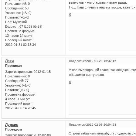
выпусков - мы открыты и всем рады.
Приглашений:
0
Но... Наш случай в нашем городе, кажется
Сообщений:
58
Уважение:
[+5/-0]
0
Позитив:
[+0/-0]
Пол:
Мужской
Возраст:
67
[1958-09-18]
Провел на форуме:
13 часов 14 минут
Последний визит:
2012-01-31 02:13:34
Лаки
Поделиться
2012-01-29 15:32:46
Прописан
У нас был хороший класс, так общаюсь то
Зарегистрирован
: 2012-01-15
общаемся виртуально.
Приглашений:
0
Сообщений:
77
0
Уважение:
[+1/-0]
Позитив:
[+0/-0]
Провел на форуме:
4 часа 11 минут
Последний визит:
2012-04-06 14:28:45
Лурсис
Поделиться
2012-02-08 20:54:58
Проездом
Этакий забавный каламбур)) с одноклассни
Зарегистрирован
: 2012-02-08