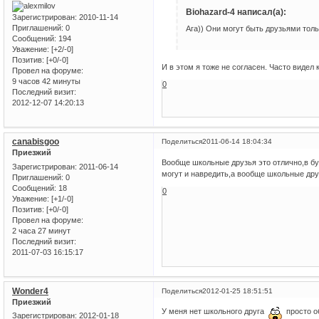
Biohazard-4 написал(а):
Зарегистрирован
: 2010-11-14
Приглашений:
0
Ага)) Они могут быть друзьями тольк
Сообщений:
194
Уважение:
[+2/-0]
Позитив:
[+0/-0]
И в этом я тоже не согласен. Часто видел 
Провел на форуме:
9 часов 42 минуты
0
Последний визит:
2012-12-07 14:20:13
canabisgoo
Поделиться
2011-06-14 18:04:34
Приезжий
Вообще школьные друзья это отлично,в бу
Зарегистрирован
: 2011-06-14
могут и навредить,а вообще школьные дру
Приглашений:
0
Сообщений:
18
0
Уважение:
[+1/-0]
Позитив:
[+0/-0]
Провел на форуме:
2 часа 27 минут
Последний визит:
2011-07-03 16:15:17
Wonder4
Поделиться
2012-01-25 18:51:51
Приезжий
У меня нет школьного друга
просто об
Зарегистрирован
: 2012-01-18