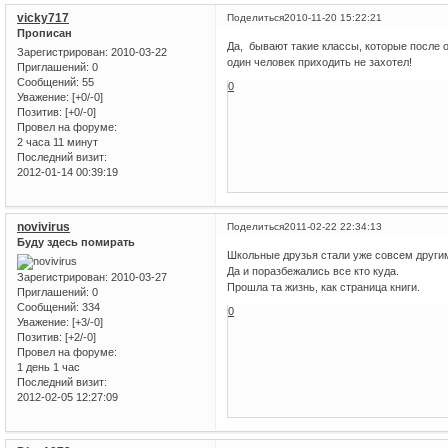
vicky717
Поделиться
2010-11-20 15:22:21
Прописан
Да, бывают такие классы, которые после о
Зарегистрирован
: 2010-03-22
один человек приходить не захотел!
Приглашений:
0
Сообщений:
55
0
Уважение:
[+0/-0]
Позитив:
[+0/-0]
Провел на форуме:
2 часа 11 минут
Последний визит:
2012-01-14 00:39:19
novivirus
Поделиться
2011-02-22 22:34:13
Буду здесь помирать
Школьные друзья стали уже совсем други
Да и поразбежались все кто куда.
Зарегистрирован
: 2010-03-27
Прошла та жизнь, как страница книги.
Приглашений:
0
Сообщений:
334
0
Уважение:
[+3/-0]
Позитив:
[+2/-0]
Провел на форуме:
1 день 1 час
Последний визит:
2012-02-05 12:27:09