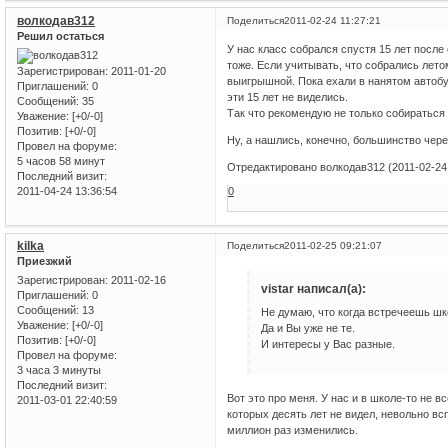
волкодав312
Поделиться
2011-02-24 11:27:21
Решил остаться
У нас класс собрался спустя 15 лет после
тоже. Если учитывать, что собрались летом
Зарегистрирован
: 2011-01-20
выигрышной. Пока ехали в нанятом автобу
Приглашений:
0
эти 15 лет не виделись.
Сообщений:
35
Так что рекомендую не только собираться 
Уважение:
[+0/-0]
Позитив:
[+0/-0]
Ну, а нашлись, конечно, большинство чере
Провел на форуме:
5 часов 58 минут
Отредактировано волкодав312 (2011-02-24 
Последний визит:
2011-04-24 13:36:54
0
kilka
Поделиться
2011-02-25 09:21:07
Приезжий
Зарегистрирован
: 2011-02-16
vistar написал(а):
Приглашений:
0
Сообщений:
13
Не думаю, что когда встречеешь шко
Уважение:
[+0/-0]
Да и Вы уже не те.
Позитив:
[+0/-0]
И интересы у Вас разные.
Провел на форуме:
3 часа 3 минуты
Последний визит:
Вот это про меня. У нас и в школе-то не в
2011-03-01 22:40:59
которых десять лет не видел, невольно вс
миллион раз изменились.