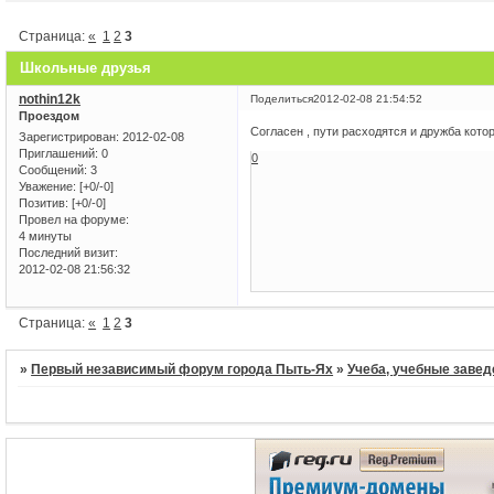
Страница:
«
1
2
3
Школьные друзья
nothin12k
Поделиться
2012-02-08 21:54:52
Проездом
Согласен , пути расходятся и дружба котор
Зарегистрирован
: 2012-02-08
Приглашений:
0
0
Сообщений:
3
Уважение:
[+0/-0]
Позитив:
[+0/-0]
Провел на форуме:
4 минуты
Последний визит:
2012-02-08 21:56:32
Страница:
«
1
2
3
»
Первый независимый форум города Пыть-Ях
»
Учеба, учебные завед