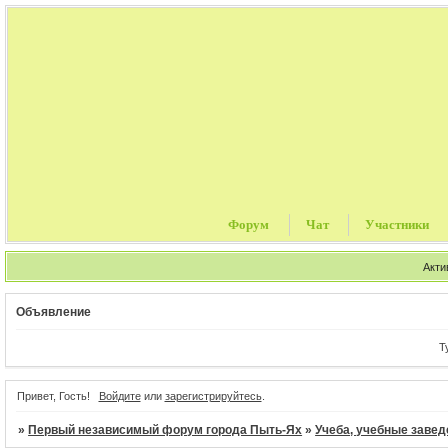
Форум
Чат
Участники
Акти
Объявление
Тури
Привет, Гость!
Войдите
или
зарегистрируйтесь
.
»
Первый независимый форум города Пыть-Ях
»
Учеба, учебные завед