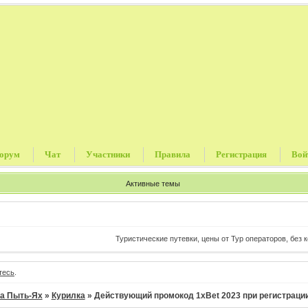
орум
Чат
Участники
Правила
Регистрация
Вой
Активные темы
Туристические путевки, цены от Тур операторов, без ком
тесь
.
а Пыть-Ях
»
Курилка
»
Действующий промокод 1xBet 2023 при регистраци