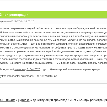
3 при регистрации
делиться
2023-07-24 16:05:26
огие из современных людей любят делать ставки на спорт, выбирая для этой цели чаще 
бой из пользователей сети сможет прочесть статью, целиком посвященную промокод
ликолепным способом увеличить свои шансы на выигрыш. Способы получения, актива
еимущества, максимально возможная сумма подарка, увеличение банкролла, дополн
бильная версия 1xBet — для вас подготовлена многочисленная информация, помогаю
акомства с рекомендуемым материалом потребуется просто открыть нужную категори
ого нового и применить эти знания в игре. Необходимо отметить и то, что публикация
м не придется проходить отнимающую много времени регистрацию или совершать пр
я большинства гостей площадки становится также надежность информации — нами га
едений. Заходите на портал caravela.coffee — мы всегда рады каждому новому пользо
йствующий
промокод 1xBet 2023
года от букмекерской компании при регистрации.
а Пыть-Ях
»
Курилка
»
Действующий промокод 1xBet 2023 при регистраци