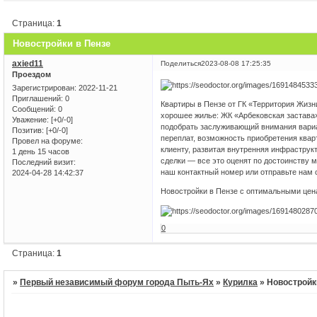
Страница:
1
Новостройки в Пензе
axied11
Поделиться
2023-08-08 17:25:35
Проездом
Зарегистрирован
: 2022-11-21
Приглашений:
0
Квартиры в Пензе от ГК «Территория Жизн
Сообщений:
0
хорошее жилье: ЖК «Арбековская застава
Уважение:
[+0/-0]
подобрать заслуживающий внимания вариан
Позитив:
[+0/-0]
переплат, возможность приобретения квар
Провел на форуме:
клиенту, развитая внутренняя инфраструк
1 день 15 часов
сделки — все это оценят по достоинству 
Последний визит:
наш контактный номер или отправьте нам 
2024-04-28 14:42:37
Новостройки в Пензе с оптимальными це
0
Страница:
1
»
Первый независимый форум города Пыть-Ях
»
Курилка
»
Новостройк