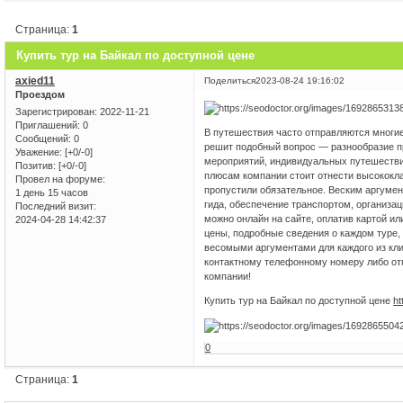
Страница:
1
Купить тур на Байкал по доступной цене
axied11
Поделиться
2023-08-24 19:16:02
Проездом
Зарегистрирован
: 2022-11-21
Приглашений:
0
В путешествия часто отправляются многие 
Сообщений:
0
решит подобный вопрос — разнообразие п
Уважение:
[+0/-0]
мероприятий, индивидуальных путешествий
Позитив:
[+0/-0]
плюсам компании стоит отнести высококла
Провел на форуме:
пропустили обязательное. Веским аргумен
1 день 15 часов
гида, обеспечение транспортом, организац
Последний визит:
можно онлайн на сайте, оплатив картой и
2024-04-28 14:42:37
цены, подробные сведения о каждом туре
весомыми аргументами для каждого из клие
контактному телефонному номеру либо от
компании!
Купить тур на Байкал по доступной цене
ht
0
Страница:
1