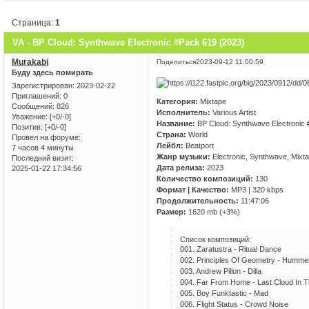
Страница:
1
VA - BP Cloud: Synthwave Electronic #Pack 619 (2023)
Murakabi
Поделиться
2023-09-12 11:00:59
Буду здесь помирать
Зарегистрирован
: 2023-02-22
Приглашений:
0
Категория:
Mixtape
Сообщений:
826
Исполнитель:
Various Artist
Уважение:
[+0/-0]
Название:
BP Cloud: Synthwave Electronic
Позитив:
[+0/-0]
Страна:
World
Провел на форуме:
Лейбл:
Beatport
7 часов 4 минуты
Жанр музыки:
Electronic, Synthwave, Mixt
Последний визит:
Дата релиза:
2023
2025-01-22 17:34:56
Количество композиций:
130
Формат | Качество:
MP3 | 320 kbps
Продолжительность:
11:47:06
Размер:
1620 mb (+3%)
Список композиций:
001. Zаrаtustrа - Rituаl Dаnсе
002. Prinсiрlеs Of Gеоmеtry - Hummе
003. Andrеw Pillоn - Dillа
004. Fаr Frоm Hоmе - Lаst Clоud In 
005. Bоy Funktаstiс - Mаd
006. Flight Stаtus - Crоwd Nоisе