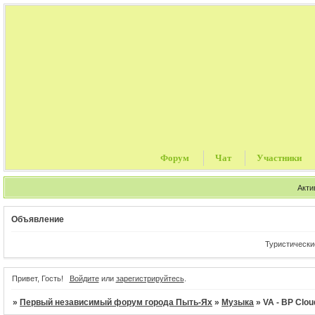
Форум
Чат
Участники
Акти
Объявление
Туристические путе
Привет, Гость!
Войдите
или
зарегистрируйтесь
.
»
Первый независимый форум города Пыть-Ях
»
Музыка
»
VA - BP Clou