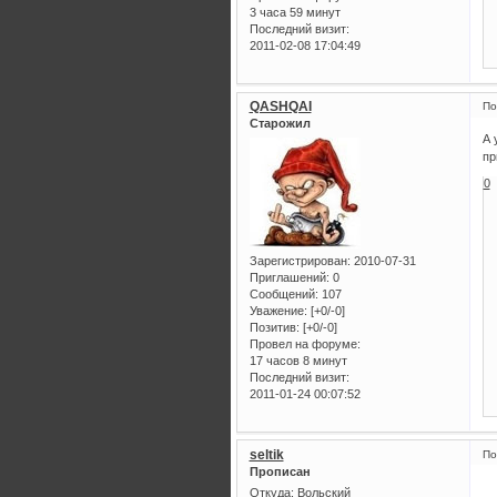
3 часа 59 минут
Последний визит:
2011-02-08 17:04:49
QASHQAI
По
Старожил
А 
пр
0
Зарегистрирован
: 2010-07-31
Приглашений:
0
Сообщений:
107
Уважение:
[+0/-0]
Позитив:
[+0/-0]
Провел на форуме:
17 часов 8 минут
Последний визит:
2011-01-24 00:07:52
seltik
По
Прописан
Откуда:
Вольский