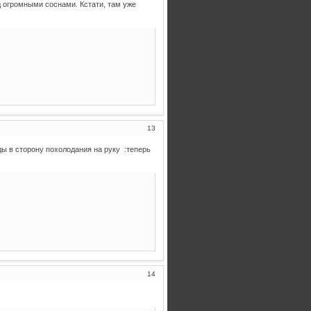
д огромными соснами. Кстати, там уже
13
ды в сторону похолодания на руку :теперь
14