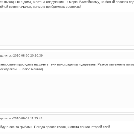
ти выходные я дома, а вот на следующие - к морю, Балтийскому, на белый песочек по
ибной сезон начался, прямо в прибрежных сосняках!
делиться
2010-08-20 20:16:39
анировали просидеть на даче в тени виноградника и деревьев. Резкое изменение пого
посиделкам - плюс мангал)
делиться
2010-09-01 11:35:43
йду в лес за грибами. Погода просто класс, и опята пошли, второй слой.