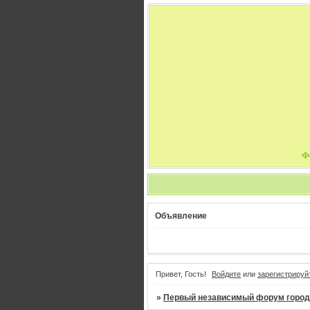
Ф
Объявление
Привет, Гость!
Войдите
или
зарегистрируй
»
Первый независимый форум город