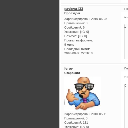
pavlova133
По
Проездом
мы
Зарегистрирован
: 2010-06-28
Приглашений:
0
0
Сообщений:
6
Уважение:
[+0/-0]
Позитив:
[+0/-0]
Провел на форуме:
9 минут
Последний визит:
2010-08-03 22:36:39
ferov
По
Старожил
Я 
0
Зарегистрирован
: 2010-05-11
Приглашений:
0
Сообщений:
131
Уважение:
[+3/-0]