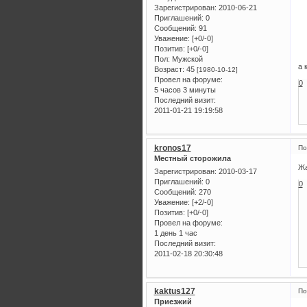
Зарегистрирован
: 2010-06-21
Приглашений:
0
Сообщений:
91
Уважение:
[+0/-0]
Позитив:
[+0/-0]
Пол:
Мужской
а 
Возраст:
45
[1980-10-12]
Провел на форуме:
0
5 часов 3 минуты
Последний визит:
2011-01-21 19:19:58
kronos17
По
Местный сторожила
Жа
Зарегистрирован
: 2010-03-17
Приглашений:
0
0
Сообщений:
270
Уважение:
[+2/-0]
Позитив:
[+0/-0]
Провел на форуме:
1 день 1 час
Последний визит:
2011-02-18 20:30:48
kaktus127
По
Приезжий