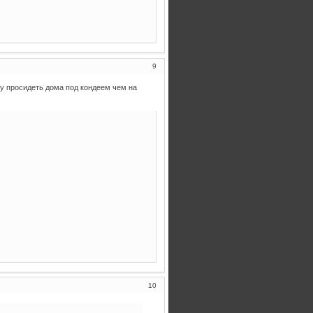
9
ту просидеть дома под кондеем чем на
10