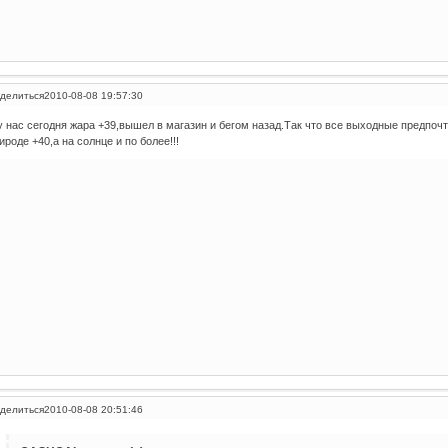
делиться
2010-08-08 19:57:30
у нас сегодня жара +39,вышел в магазин и бегом назад.Так что все выходные предпоч
ироде +40,а на солнце и по более!!!
делиться
2010-08-08 20:51:46