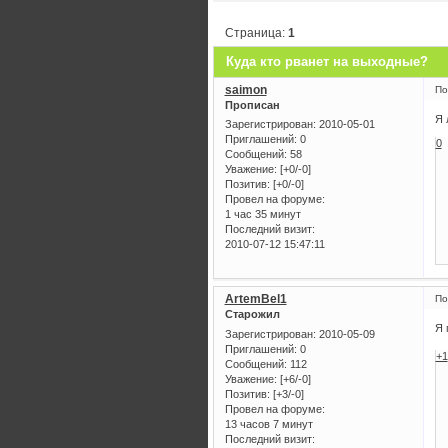
Страница:
1
Куда кто рванет на выходные?
saimon
По
Прописан
Я 
Зарегистрирован
: 2010-05-01
Приглашений:
0
0
Сообщений:
58
Уважение:
[+0/-0]
Позитив:
[+0/-0]
Провел на форуме:
1 час 35 минут
Последний визит:
2010-07-12 15:47:11
ArtemBel1
По
Старожил
Я 
Зарегистрирован
: 2010-05-09
Приглашений:
0
+1
Сообщений:
112
Уважение:
[+6/-0]
Позитив:
[+3/-0]
Провел на форуме:
13 часов 7 минут
Последний визит: