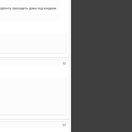
редпочту просидеть дома под кондеем
11
12