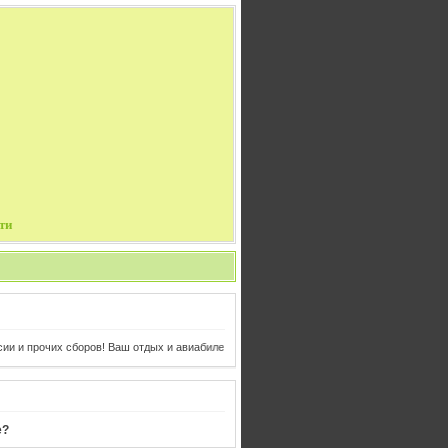
ти
х сборов! Ваш отдых и авиабилеты в одном клике от Вас!
е?