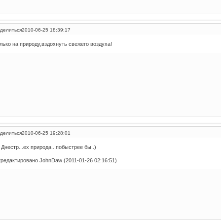
делиться
2010-06-25 18:39:17
лько на природу,вздохнуть свежего воздуха!
делиться
2010-06-25 19:28:01
 Днестр...ех природа...побыстрее бы..)
редактировано JohnDaw (2011-01-26 02:16:51)