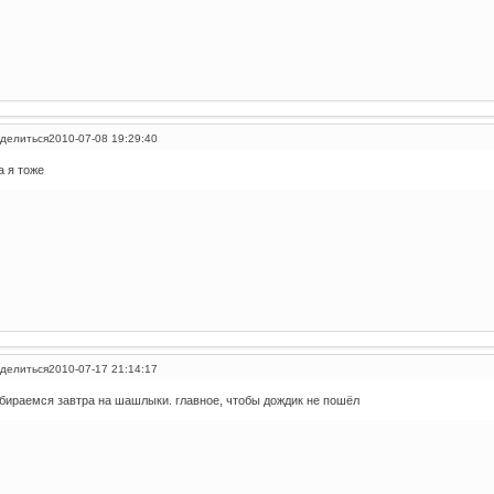
делиться
2010-07-08 19:29:40
а я тоже
делиться
2010-07-17 21:14:17
бираемся завтра на шашлыки. главное, чтобы дождик не пошёл