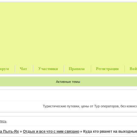
орум
Чат
Участники
Правила
Регистрация
Вой
Активные темы
Туристические путевки, цены от Тур операторов, без комиссии и прочи
тесь
.
а Пыть-Ях
»
Отдых и все что с ним связано
»
Куда кто рванет на выходны