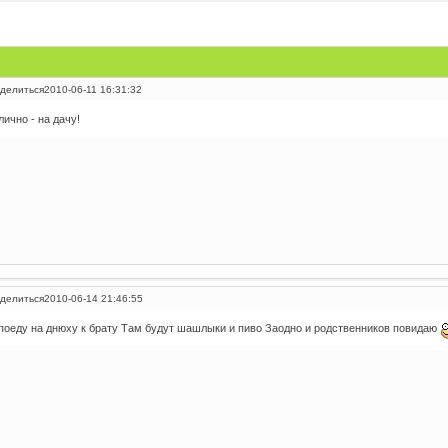
делиться
2010-06-11 16:31:32
лично - на дачу!
делиться
2010-06-14 21:46:55
поеду на днюху к брату Там будут шашлыки и пиво Заодно и родственников повидаю