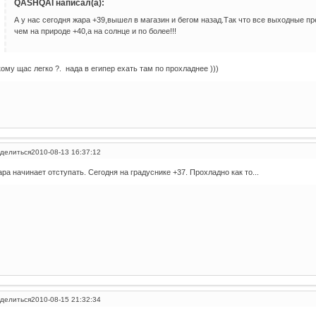
QASHQAI написал(а):
А у нас сегодня жара +39,вышел в магазин и бегом назад.Так что все выходные п
чем на природе +40,а на солнце и по более!!!
кому щас легко ?. нада в египер ехать там по прохладнее )))
делиться
2010-08-13 16:37:12
ра начинает отступать. Сегодня на градуснике +37. Прохладно как то...
делиться
2010-08-15 21:32:34