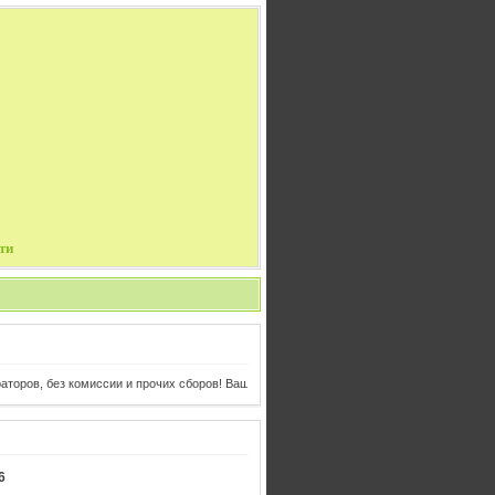
ти
оров, без комиссии и прочих сборов! Ваш отдых и авиабилеты в одном клике от Вас!
6