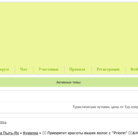
орум
Чат
Участники
Правила
Регистрация
Вой
Активные темы
Туристические путевки, цены от Тур операт
тесь
.
а Пыть-Ях
»
Курилка
»
💁‍♀️ Приоритет красоты ваших волос с "Priorin" 💇‍♀&#