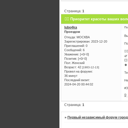
Страница:
1
💁‍♀️ Приоритет красоты ваших волос
lubo4ka
По
Проездом
Вы
Откуда:
МОСКВА
Зарегистрирован
: 2023-12-20
По
Приглашений:
0
Сообщений:
6
💆
Уважение:
[+0/-0]
🌿
Позитив:
[+0/-0]
💥
Пол:
Женский
🍀
Возраст:
42
[1983-12-13]
Провел на форуме:
Те
36 минут
Последний визит:
Не
2024-04-20 00:44:02
#З
0
Страница:
1
»
Первый независимый форум город