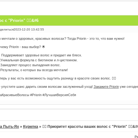
 с "Priorin" 💇‍♀&#6
делиться
2023-12-20 13:42:55
 мечтали о здоровых, красивых волосах? Тогда Priorin - это то, что вам нужно!
чему Priorin - ваш выбор? 🌟
‍♀️ Поддерживает здоровье волос и придает им блеск.
 Уникальная формула с биотином и л-цистеином.
 Замедляет процесс выпадения волос.
 Результаты, о которых вы всегда мечтали!
перь у вас есть возможность ощутить разницу в красоте своих волос. 💁‍♀️
 упустите шанс дарить своим волосам заслуженный уход!
Закажите Priorin
уже сегодня
аКрасивыеВолосы #Priorin #ЛучшаяВерсияСебя
а Пыть-Ях
»
Курилка
»
💁‍♀️ Приоритет красоты ваших волос с "Priorin" 💇‍♀&#
Р