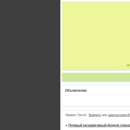
Ф
Объявление
Привет, Гость!
Войдите
или
зарегистрируй
»
Первый независимый форум город