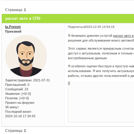
Страница:
1
раскат авто в СПб
Ia.Ponom
Поделиться
2023-12-26 13:54:16
Приезжий
Я безмерно доволен услугой
раскат авто 
решения для обслуживания моего автомоби
Этот сервис является прекрасным сочетан
доступ к актуальным, полезным и точным 
востребованным данным.
Я особенно оценил быструю и простую нави
использовании. Я мог получить актуальну
работы, отзывы других пользователей и да
Зарегистрирован
: 2021-07-31
0
Приглашений:
0
Сообщений:
23
Уважение:
[+0/-0]
Позитив:
[+0/-0]
Провел на форуме:
36 минут
Последний визит:
2024-10-16 17:34:43
Страница:
1