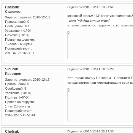
Chelsuk
Поделиться
2010-12-13 13:21:52
Старожил
классный фильм "13" советую посмотркть! 
Зарегистрирован
: 2010-12-13
также "убийца внутри меня"
Приглашений:
0
а также фильм про террориста, который 
Сообщений:
111
Уважение:
[+1/-0]
0
Позитив:
[+0/-0]
Провел на форуме:
7 часов 2 минуты
Последний визит:
2011-07-23 16:24:11
Siburon
Поделиться
2010-12-14 10:39:28
Проездом
Есть такая книга у Пелевена - Generation 
Зарегистрирован
: 2010-12-13
укладывается наш кинематограф в свои пр
Приглашений:
0
Сообщений:
8
0
Уважение:
[+0/-0]
Позитив:
[+0/-0]
Провел на форуме:
1 час 23 минуты
Последний визит:
2010-12-15 15:51:44
Chelsuk
Поделиться
2010-12-14 20:13:30