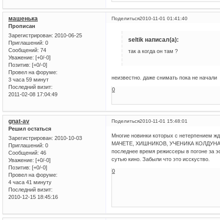
машенька
Поделиться
2010-11-01 01:41:40
Прописан
Зарегистрирован
: 2010-06-25
seltik написал(а):
Приглашений:
0
Сообщений:
74
так а когда он там ?
Уважение:
[+0/-0]
Позитив:
[+0/-0]
Провел на форуме:
неизвестно. даже снимать пока не начали
3 часа 59 минут
Последний визит:
0
2011-02-08 17:04:49
gnat-av
Поделиться
2010-11-01 15:48:01
Решил остаться
Многие новинки которых с нетерпением ж
Зарегистрирован
: 2010-10-03
МАЧЕТЕ, ХИШНИКОВ, УЧЕНИКА КОЛДУНА. Мя
Приглашений:
0
последнее время режиссеры в погоне за 
Сообщений:
46
сутью кино. Забыли что это исскуство.
Уважение:
[+0/-0]
Позитив:
[+0/-0]
0
Провел на форуме:
4 часа 41 минуту
Последний визит:
2010-12-15 18:45:16