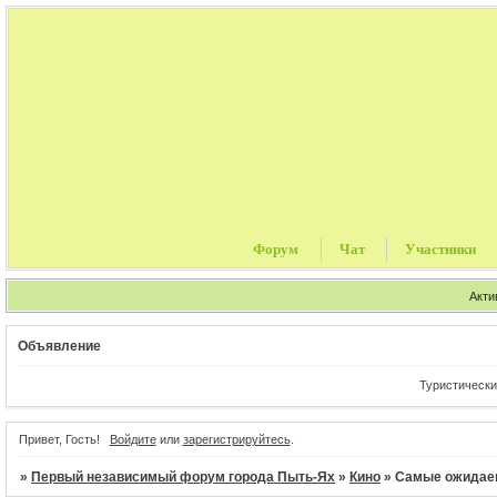
Форум
Чат
Участники
Акти
Объявление
Туристические путевки, ц
Привет, Гость!
Войдите
или
зарегистрируйтесь
.
»
Первый независимый форум города Пыть-Ях
»
Кино
»
Самые ожида