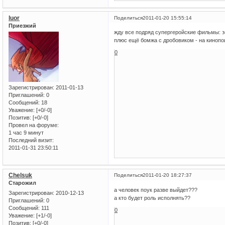
luor
Поделиться
2011-01-20 15:55:14
Приезжий
жду все подряд супергеройские фильмы: зе
плюс ещё бомжа с дробовиком - на кинопои
0
Зарегистрирован
: 2011-01-13
Приглашений:
0
Сообщений:
18
Уважение:
[+0/-0]
Позитив:
[+0/-0]
Провел на форуме:
1 час 9 минут
Последний визит:
2011-01-31 23:50:11
Chelsuk
Поделиться
2011-01-20 18:27:37
Старожил
а человек поук разве выйдет???
Зарегистрирован
: 2010-12-13
а кто будет роль исполнять??
Приглашений:
0
Сообщений:
111
0
Уважение:
[+1/-0]
Позитив:
[+0/-0]