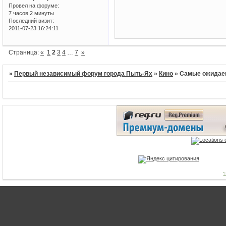
Провел на форуме:
7 часов 2 минуты
Последний визит:
2011-07-23 16:24:11
Страница:
«
1
2
3
4
…
7
»
»
Первый независимый форум города Пыть-Ях
»
Кино
»
Самые ожида
1