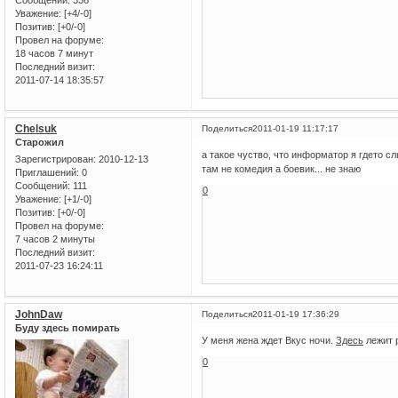
Сообщений:
336
Уважение:
[+4/-0]
Позитив:
[+0/-0]
Провел на форуме:
18 часов 7 минут
Последний визит:
2011-07-14 18:35:57
Chelsuk
Поделиться
2011-01-19 11:17:17
Старожил
а такое чуство, что информатор я гдето сл
Зарегистрирован
: 2010-12-13
там не комедия а боевик... не знаю
Приглашений:
0
Сообщений:
111
0
Уважение:
[+1/-0]
Позитив:
[+0/-0]
Провел на форуме:
7 часов 2 минуты
Последний визит:
2011-07-23 16:24:11
JohnDaw
Поделиться
2011-01-19 17:36:29
Буду здесь помирать
У меня жена ждет Вкус ночи.
Здесь
лежит 
0