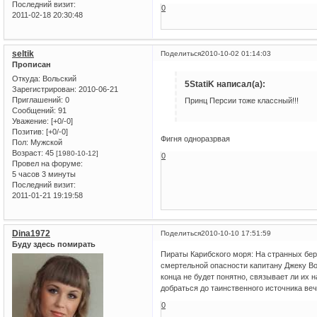
Последний визит:
0
2011-02-18 20:30:48
seltik
Поделиться
2010-10-02 01:14:03
Прописан
Откуда:
Вольский
5StatiK написал(а):
Зарегистрирован
: 2010-06-21
Приглашений:
0
Принц Персии тоже классный!!!
Сообщений:
91
Уважение:
[+0/-0]
Позитив:
[+0/-0]
Фигня одноразрвая
Пол:
Мужской
Возраст:
45
[1980-10-12]
0
Провел на форуме:
5 часов 3 минуты
Последний визит:
2011-01-21 19:19:58
Dina1972
Поделиться
2010-10-10 17:51:59
Буду здесь помирать
Пираты Карибского моря: На странных бер
смертельной опасности капитану Джеку Во
конца не будет понятно, связывает ли их
добраться до таинственного источника ве
0