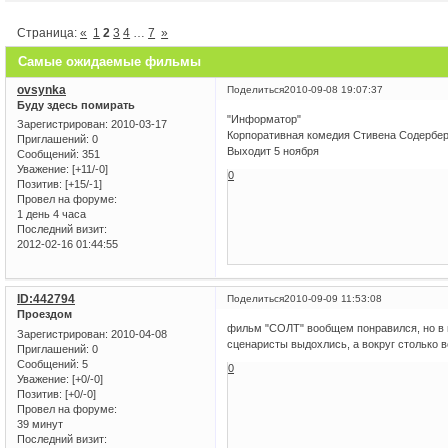
Страница:
«
1
2
3
4
…
7
»
Самые ожидаемые фильмы
ovsynka
Поделиться
2010-09-08 19:07:37
Буду здесь помирать
"Информатор"
Зарегистрирован
: 2010-03-17
Корпоративная комедия Стивена Содербер
Приглашений:
0
Выходит 5 ноября
Сообщений:
351
Уважение:
[+11/-0]
0
Позитив:
[+15/-1]
Провел на форуме:
1 день 4 часа
Последний визит:
2012-02-16 01:44:55
ID:442794
Поделиться
2010-09-09 11:53:08
Проездом
фильм "СОЛТ" вообщем понравился, но в п
Зарегистрирован
: 2010-04-08
сценаристы выдохлись, а вокруг столько в
Приглашений:
0
Сообщений:
5
0
Уважение:
[+0/-0]
Позитив:
[+0/-0]
Провел на форуме:
39 минут
Последний визит: