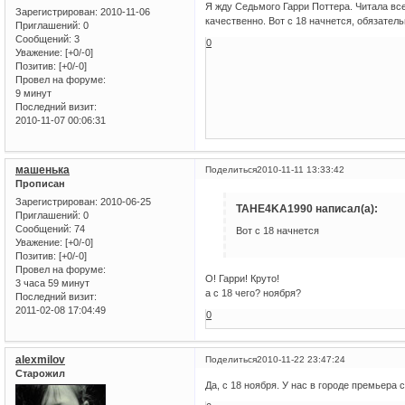
Я жду Седьмого Гарри Поттера. Читала вс
Зарегистрирован
: 2010-11-06
качественно. Вот с 18 начнется, обязатель
Приглашений:
0
Сообщений:
3
0
Уважение:
[+0/-0]
Позитив:
[+0/-0]
Провел на форуме:
9 минут
Последний визит:
2010-11-07 00:06:31
машенька
Поделиться
2010-11-11 13:33:42
Прописан
Зарегистрирован
: 2010-06-25
TAHE4KA1990 написал(а):
Приглашений:
0
Сообщений:
74
Вот с 18 начнется
Уважение:
[+0/-0]
Позитив:
[+0/-0]
Провел на форуме:
О! Гарри! Круто!
3 часа 59 минут
а с 18 чего? ноября?
Последний визит:
2011-02-08 17:04:49
0
alexmilov
Поделиться
2010-11-22 23:47:24
Старожил
Да, с 18 ноября. У нас в городе премьера