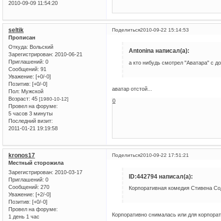
2010-09-09 11:54:20
seltik
Поделиться
2010-09-22 15:14:53
Прописан
Откуда:
Вольский
Antonina написал(а):
Зарегистрирован
: 2010-06-21
Приглашений:
0
а кто нибудь смотрел "Аватара" с 
Сообщений:
91
Уважение:
[+0/-0]
Позитив:
[+0/-0]
аватар отстой...
Пол:
Мужской
Возраст:
45
[1980-10-12]
0
Провел на форуме:
5 часов 3 минуты
Последний визит:
2011-01-21 19:19:58
kronos17
Поделиться
2010-09-22 17:51:21
Местный сторожила
Зарегистрирован
: 2010-03-17
ID:442794 написал(а):
Приглашений:
0
Сообщений:
270
Корпоративная комедия Стивена Со
Уважение:
[+2/-0]
Позитив:
[+0/-0]
Провел на форуме:
Корпоративно снималась или для корпорат
1 день 1 час