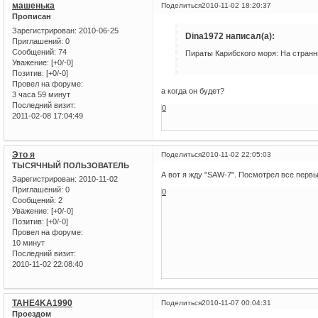
машенька
Поделиться
2010-11-02 18:20:37
Прописан
Зарегистрирован
: 2010-06-25
Dina1972 написал(а):
Приглашений:
0
Сообщений:
74
Пираты Карибского моря: На странн
Уважение:
[+0/-0]
Позитив:
[+0/-0]
Провел на форуме:
а когда он будет?
3 часа 59 минут
Последний визит:
0
2011-02-08 17:04:49
Это я
Поделиться
2010-11-02 22:05:03
ТЫСЯЧНЫЙ ПОЛЬЗОВАТЕЛЬ
А вот я жду "SAW-7". Посмотрел все первы
Зарегистрирован
: 2010-11-02
Приглашений:
0
0
Сообщений:
2
Уважение:
[+0/-0]
Позитив:
[+0/-0]
Провел на форуме:
10 минут
Последний визит:
2010-11-02 22:08:40
TAHE4KA1990
Поделиться
2010-11-07 00:04:31
Проездом