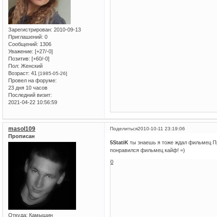
Зарегистрирован
: 2010-09-13
Приглашений:
0
Сообщений:
1306
Уважение:
[+27/-0]
Позитив:
[+60/-0]
Пол:
Женский
Возраст:
41
[1985-05-26]
Провел на форуме:
23 дня 10 часов
Последний визит:
2021-04-22 10:56:59
masol109
Поделиться
2010-10-11 23:19:06
Прописан
5StatiK
ты знаешь я тоже ждал фильмец При
понравился фильмец кайф! =)
0
Откуда:
Камышин