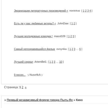
Экранизации литературных произведений <
novivirus
[
1
2
3
4
]
Есть ли у вас любимые актеры? <
JohnDaw
[
1
2
]
Лучшие молодежные комедии !
masol109
[
1
2
3
]
Самый непонравившийся фильм
ovsynka
[
1
2
3
…
6
]
Лучший сериал
ArtemBel1
[
1
2
3
…
10
]
9 песен...
ッNuse4kAッ
Страница:
1
2
»
»
Первый независимый форум города Пыть-Ях
»
Кино