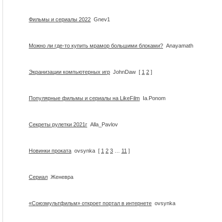
Фильмы и сериалы 2022
Gnev1
Можно ли где-то купить мрамор большими блоками?
Anayamath
Экранизации компьютерных игр
JohnDaw
[
1
2
]
Популярные фильмы и сериалы на LikeFilm
Ia.Ponom
Секреты рулетки 2021г
Alla_Pavlov
Новинки проката
ovsynka
[
1
2
3
…
11
]
Сериал
Женевра
«Союзмультфильм» откроет портал в интернете
ovsynka