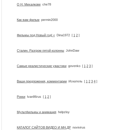
О Н. Михалкове
che78
Как вам фильм
permin2000
Фильмы под Новый год! <
Dina1972
[
1
2
]
Сталин. Разгром пятой колонны
JohnDaw
Самые реалистические ужастики
govenko
[
1
2
3
]
Ваши предложения, комментарии
Искатель
[
1
2
3
4
]
Рокки
Ivan86rus
[
1
2
]
Мультфильмы и анимация
helpzloy
КАТАЛОГ САЙТОВ ВИДЕО И МН.ДР
novivirus