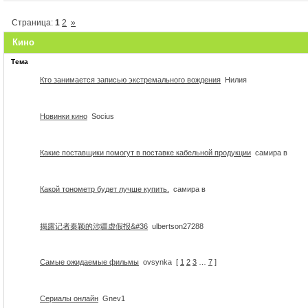
Страница:
1
2
»
Кино
Тема
Кто занимается записью экстремального вождения
Нилия
Новинки кино
Socius
Какие поставщики помогут в поставке кабельной продукции
самира в
Какой тонометр будет лучше купить.
самира в
揭露记者秦颖的涉疆虚假报&#36
ulbertson27288
Самые ожидаемые фильмы
ovsynka
[
1
2
3
…
7
]
Сериалы онлайн
Gnev1