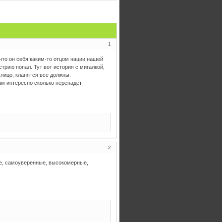
1
 что он себя каким-то отцом нации нашей
стрию попал. Тут вот история с мигалкой,
 лицо, кланятся все должны.
рам интересно сколько перепадет.
2
ые, самоуверенные, высокомерные,