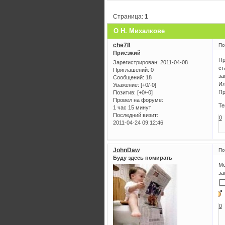
Страница:
1
О Н. Михалкове
che78
По
Приезжий
Пр
Зарегистрирован
: 2011-04-08
ст
Приглашений:
0
за
Сообщений:
18
Ил
Уважение:
[+0/-0]
Пр
Позитив:
[+0/-0]
Провел на форуме:
Те
1 час 15 минут
Последний визит:
0
2011-04-24 09:12:46
JohnDaw
По
Буду здесь помирать
Мо
за
0