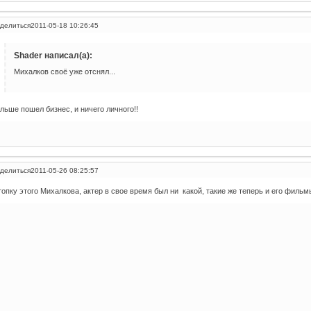
делиться
2011-05-18 10:26:45
Shader написал(а):
Михалков своё уже отснял...
льше пошел бизнес, и ничего личного!!
делиться
2011-05-26 08:25:57
топку этого Михалкова, актер в свое время был ни какой, такие же теперь и его фильм