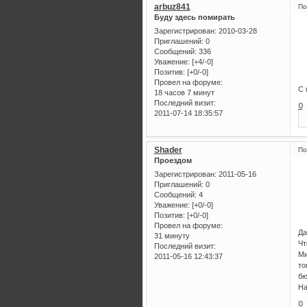
arbuz841
По
Буду здесь помирать
Зарегистрирован
: 2010-03-28
Приглашений:
0
Сообщений:
336
Уважение:
[+4/-0]
Позитив:
[+0/-0]
Провел на форуме:
С 
18 часов 7 минут
Последний визит:
0
2011-07-14 18:35:57
Shader
По
Проездом
Зарегистрирован
: 2011-05-16
Приглашений:
0
Сообщений:
4
Уважение:
[+0/-0]
Позитив:
[+0/-0]
Провел на форуме:
Да
31 минуту
Чт
Последний визит:
Ми
2011-05-16 12:43:37
то
бю
На
0