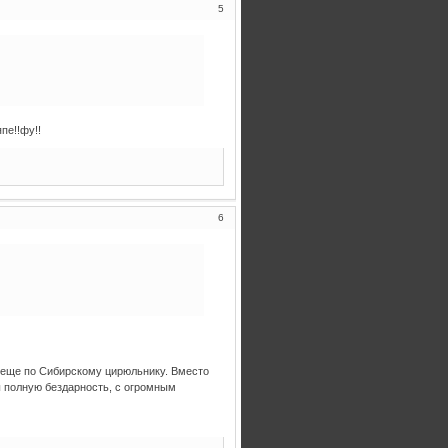
5
пе!!фу!!
6
о еще по Сибирскому цирюльнику. Вместо
ы полную бездарность, с огромным