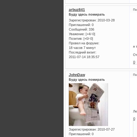
arbuz841
По
Буду здесь помирать
Зарегистрирован
: 2010-03-28
Приглашений:
0
Сообщений:
336
Уважение:
[+4/-0]
Позитив:
[+0/-0]
Провел на форуме:
я 
18 часов 7 минут
Последний визит:
От
2011-07-14 18:35:57
0
JohnDaw
По
Буду здесь помирать
Лю
0
Зарегистрирован
: 2010-07-27
Приглашений:
0