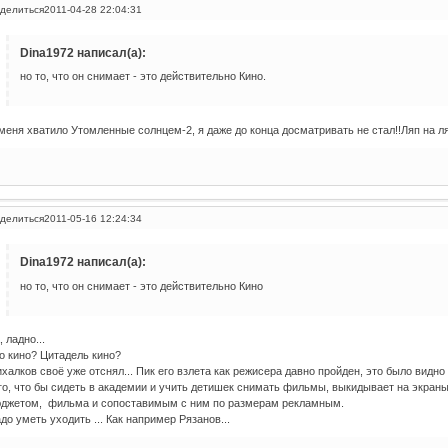
делиться
2011-04-28 22:04:31
Dina1972 написал(а):
но то, что он снимает - это действительно Кино.
меня хватило Утомленные солнцем-2, я даже до конца досматривать не стал!!Ляп на ля
делиться
2011-05-16 12:24:34
Dina1972 написал(а):
но то, что он снимает - это действительно Кино
, ладно...
о кино? Цитадель кино?
халков своё уже отснял... Пик его взлета как режисера давно пройден, это было видн
го, что бы сидеть в академии и учить детишек снимать фильмы, выкидывает на экран
джетом, фильма и сопоставимым с ним по размерам рекламным.
до уметь уходить ... Как например Рязанов...