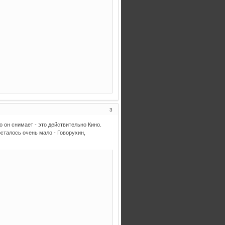
3
о он снимает - это действительно Кино.
сталось очень мало - Говорухин,