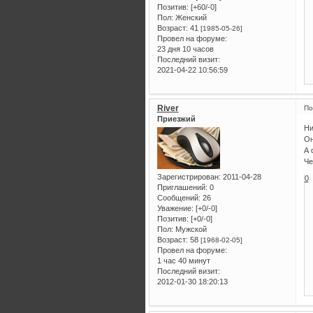
Позитив:
[+60/-0]
Пол:
Женский
Возраст:
41
[1985-05-26]
Провел на форуме:
23 дня 10 часов
Последний визит:
2021-04-22 10:56:59
River
По
Приезжий
Ни
Он
А 
Че
Зарегистрирован
: 2011-04-28
0
Приглашений:
0
Сообщений:
26
Уважение:
[+0/-0]
Позитив:
[+0/-0]
Пол:
Мужской
Возраст:
58
[1968-02-05]
Провел на форуме:
1 час 40 минут
Последний визит:
2012-01-30 18:20:13