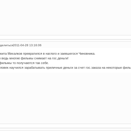
делиться
2011-04-28 13:16:06
кита Михалков превратился в наглого и заевшегося Чиновника.
 ведь многие фильмы снимает на гос.деньги!
фильмы то получаются так себе.
ловек научился зарабатывать приличные деньги за счет гос.заказа на некоторые фил