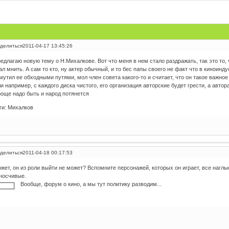
делиться
2011-04-17 13:45:26
едлагаю новую тему о Н.Михалкове. Вот что меня в нем стало раздражать, так это то,
ал мнить. А сам то кто, ну актер обычный, и то бес папы своего не факт что в киноинду
мутил ее обходными путями, мол член совета какого-то и считает, что он такое важное
и например, с каждого диска чистого, его организация авторские будет грести, а авто
още надо быть и народ потянется
ги: Михалков
делиться
2011-04-18 00:17:53
жет, он из роли выйти не может? Вспомните персонажей, которых он играет, все нагл
носчивые.
Вообще, форум о кино, а мы тут политику разводим...