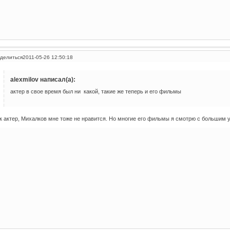
делиться
2011-05-26 12:50:18
alexmilov написал(а):
актер в свое время был ни какой, такие же теперь и его фильмы
к актер, Михалков мне тоже не нравится. Но многие его фильмы я смотрю с большим 