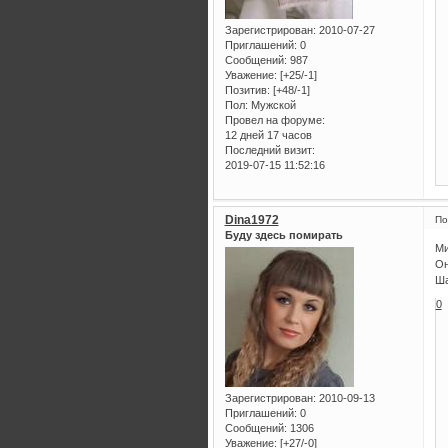
Зарегистрирован
: 2010-07-27
Приглашений:
0
Сообщений:
987
Уважение:
[+25/-1]
Позитив:
[+48/-1]
Пол:
Мужской
Провел на форуме:
12 дней 17 часов
Последний визит:
2019-07-15 11:52:16
Dina1972
По
Буду здесь помирать
Ми
Он
Ша
0
Зарегистрирован
: 2010-09-13
Приглашений:
0
Сообщений:
1306
Уважение:
[+27/-0]