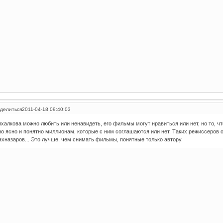
делиться
2011-04-18 09:40:03
халкова можно любить или ненавидеть, его фильмы могут нравиться или нет, но то, чт
о ясно и понятно миллионам, которые с ним соглашаются или нет. Таких режиссеров о
хназаров... Это лучше, чем снимать фильмы, понятные только автору.