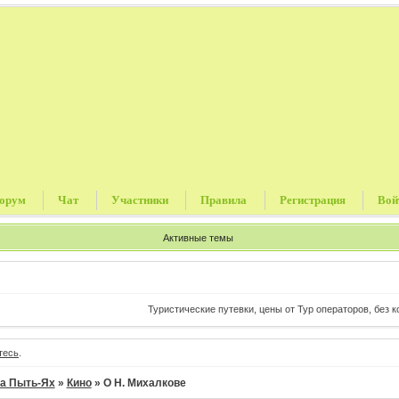
орум
Чат
Участники
Правила
Регистрация
Вой
Активные темы
Туристические путевки, цены от Тур операторов, без комиссии и п
тесь
.
а Пыть-Ях
»
Кино
»
О Н. Михалкове