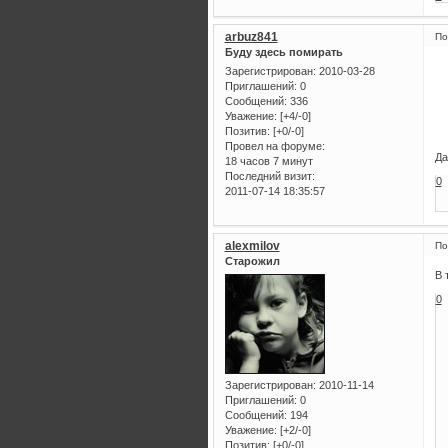
arbuz841
По
Буду здесь помирать
Зарегистрирован
: 2010-03-28
Приглашений:
0
Сообщений:
336
Уважение:
[+4/-0]
Позитив:
[+0/-0]
Провел на форуме:
Да
18 часов 7 минут
Последний визит:
0
2011-07-14 18:35:57
alexmilov
По
Старожил
В 
0
Зарегистрирован
: 2010-11-14
Приглашений:
0
Сообщений:
194
Уважение:
[+2/-0]
Позитив:
[+0/-0]