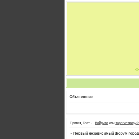
Ф
Объявление
Привет, Гость!
Войдите
или
зарегистрируй
»
Первый независимый форум город