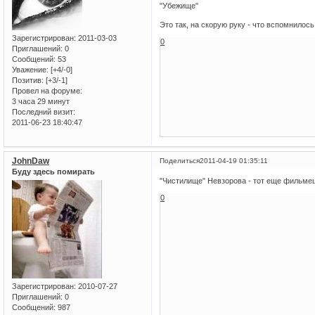
"Убежище"
Это так, на скорую руку - что вспомнилос
Зарегистрирован
: 2011-03-03
0
Приглашений:
0
Сообщений:
53
Уважение:
[+4/-0]
Позитив:
[+3/-1]
Провел на форуме:
3 часа 29 минут
Последний визит:
2011-06-23 18:40:47
JohnDaw
Поделиться
2011-04-19 01:35:11
Буду здесь помирать
"Чистилище" Невзорова - тот еще фильмец
0
Зарегистрирован
: 2010-07-27
Приглашений:
0
Сообщений:
987