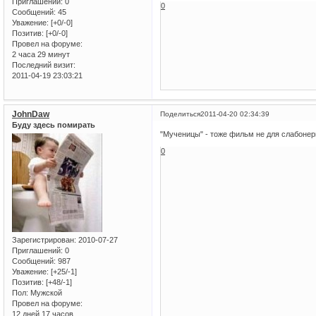
Приглашений:
0
0
Сообщений:
45
Уважение:
[+0/-0]
Позитив:
[+0/-0]
Провел на форуме:
2 часа 29 минут
Последний визит:
2011-04-19 23:03:21
JohnDaw
Поделиться
2011-04-20 02:34:39
Буду здесь помирать
"Мученицы" - тоже фильм не для слабонер
0
Зарегистрирован
: 2010-07-27
Приглашений:
0
Сообщений:
987
Уважение:
[+25/-1]
Позитив:
[+48/-1]
Пол:
Мужской
Провел на форуме:
12 дней 17 часов