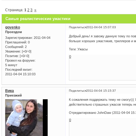
Страница:
1
2
3
»
Самые реалистические ужастики
govenko
Поделиться
2011-04-04 15:07:03
Проездом
Добрый день! я завожу данную тему по пово
Зарегистрирован
: 2011-04-04
больше хороших ужастикив, триллеров и м
Приглашений:
0
Сообщений:
2
Теги: Ужасы
Уважение:
[+0/-0]
Позитив:
[+0/-0]
0
Провел на форуме:
5 минут
Последний визит:
2011-04-04 15:10:03
Вика
Поделиться
2011-04-04 15:15:37
Приезжий
К сожаления поддержать тему не смогу((( 
действительно страшных ужасов теперь нет
Отредактировано JohnDaw (2011-04-04 15:
0