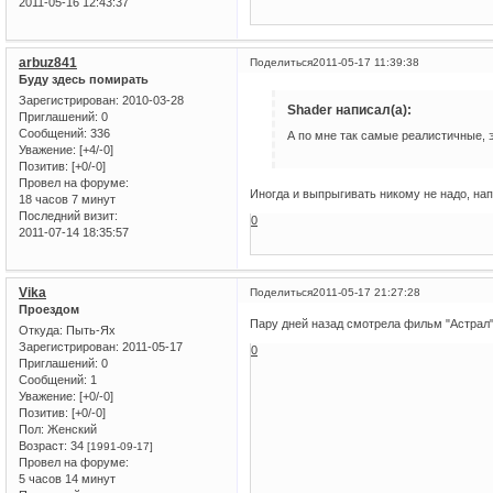
2011-05-16 12:43:37
arbuz841
Поделиться
2011-05-17 11:39:38
Буду здесь помирать
Зарегистрирован
: 2010-03-28
Shader написал(а):
Приглашений:
0
Сообщений:
336
А по мне так самые реалистичные, э
Уважение:
[+4/-0]
Позитив:
[+0/-0]
Провел на форуме:
Иногда и выпрыгивать никому не надо, нап
18 часов 7 минут
Последний визит:
0
2011-07-14 18:35:57
Vika
Поделиться
2011-05-17 21:27:28
Проездом
Пару дней назад смотрела фильм "Астрал"
Откуда:
Пыть-Ях
Зарегистрирован
: 2011-05-17
0
Приглашений:
0
Сообщений:
1
Уважение:
[+0/-0]
Позитив:
[+0/-0]
Пол:
Женский
Возраст:
34
[1991-09-17]
Провел на форуме:
5 часов 14 минут