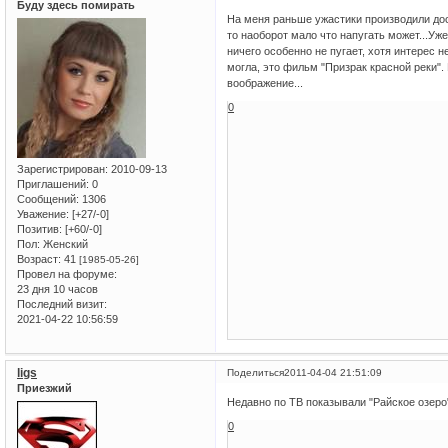
Буду здесь помирать
На меня раньше ужастики производили дос
то наоборот мало что напугать может...Уже
ничего особенно не пугает, хотя интерес 
могла, это фильм "Призрак красной реки".
воображение...
0
Зарегистрирован
: 2010-09-13
Приглашений:
0
Сообщений:
1306
Уважение:
[+27/-0]
Позитив:
[+60/-0]
Пол:
Женский
Возраст:
41
[1985-05-26]
Провел на форуме:
23 дня 10 часов
Последний визит:
2021-04-22 10:56:59
ligs
Поделиться
2011-04-04 21:51:09
Приезжий
Недавно по ТВ показывали "Райское озеро
0