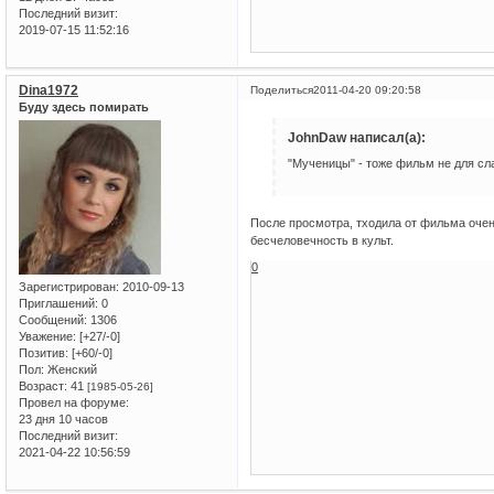
Последний визит:
2019-07-15 11:52:16
Dina1972
Поделиться
2011-04-20 09:20:58
Буду здесь помирать
JohnDaw написал(а):
"Мученицы" - тоже фильм не для сл
После просмотра, тходила от фильма очен
бесчеловечность в культ.
0
Зарегистрирован
: 2010-09-13
Приглашений:
0
Сообщений:
1306
Уважение:
[+27/-0]
Позитив:
[+60/-0]
Пол:
Женский
Возраст:
41
[1985-05-26]
Провел на форуме:
23 дня 10 часов
Последний визит:
2021-04-22 10:56:59