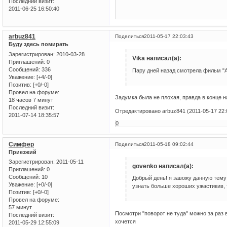
Последний визит:
2011-06-25 16:50:40
arbuz841
Поделиться
2011-05-17 22:03:43
Буду здесь помирать
Зарегистрирован
: 2010-03-28
Vika написал(а):
Приглашений:
0
Сообщений:
336
Пару дней назад смотрела фильм "А
Уважение:
[+4/-0]
Позитив:
[+0/-0]
Провел на форуме:
Задумка была не плохая, правда в конце на
18 часов 7 минут
Последний визит:
Отредактировано arbuz841 (2011-05-17 22:
2011-07-14 18:35:57
0
Симфер
Поделиться
2011-05-18 09:02:44
Приезжий
Зарегистрирован
: 2011-05-11
govenko написал(а):
Приглашений:
0
Сообщений:
10
Добрый день! я завожу данную тему 
Уважение:
[+0/-0]
узнать больше хороших ужастикив, 
Позитив:
[+0/-0]
Провел на форуме:
57 минут
Посмотри "поворот не туда" можно за раз 
Последний визит:
хочется
2011-05-29 12:55:09