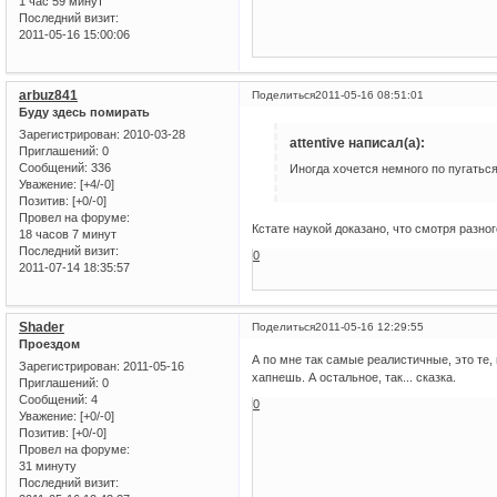
1 час 59 минут
Последний визит:
2011-05-16 15:00:06
arbuz841
Поделиться
2011-05-16 08:51:01
Буду здесь помирать
Зарегистрирован
: 2010-03-28
attentive написал(а):
Приглашений:
0
Сообщений:
336
Иногда хочется немного по пугаться
Уважение:
[+4/-0]
Позитив:
[+0/-0]
Провел на форуме:
Кстате наукой доказано, что смотря разно
18 часов 7 минут
Последний визит:
0
2011-07-14 18:35:57
Shader
Поделиться
2011-05-16 12:29:55
Проездом
А по мне так самые реалистичные, это те,
Зарегистрирован
: 2011-05-16
хапнешь. А остальное, так... сказка.
Приглашений:
0
Сообщений:
4
0
Уважение:
[+0/-0]
Позитив:
[+0/-0]
Провел на форуме:
31 минуту
Последний визит: