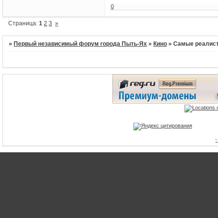
0
Страница:
1
2
3
»
»
Первый независимый форум города Пыть-Ях
»
Кино
»
Самые реалист
1