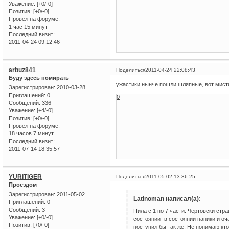
Уважение:
[+0/-0]
Позитив:
[+0/-0]
Провел на форуме:
1 час 15 минут
Последний визит:
2011-04-24 09:12:46
arbuz841
Поделиться
2011-04-24 22:08:43
Буду здесь помирать
ужастики нынче пошли шляпные, вот мистика
Зарегистрирован
: 2010-03-28
Приглашений:
0
0
Сообщений:
336
Уважение:
[+4/-0]
Позитив:
[+0/-0]
Провел на форуме:
18 часов 7 минут
Последний визит:
2011-07-14 18:35:57
YURITIGER
Поделиться
2011-05-02 13:36:25
Проездом
Зарегистрирован
: 2011-05-02
Latinoman написал(а):
Приглашений:
0
Сообщений:
3
Пила с 1 по 7 части. Чертовски стр
Уважение:
[+0/-0]
состоянии- в состоянии паники и оч
Позитив:
[+0/-0]
поступил бы так же. Не понимаю кт