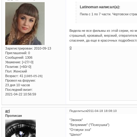
Latinoman написал(а):
Пила с 1 по 7 части. Чертовски стра
Видела не все фильмы из этой серии, но м
страшный, кровавый, мерзкий, отвратитель
спасения, да еще в красочных подробностя
0
Зарегистрирован
: 2010-09-13
Приглашений:
0
Сообщений:
1306
Уважение:
[+27/-0]
Позитив:
[+60/-0]
Пол:
Женский
Возраст:
41
[1985-05-26]
Провел на форуме:
23 дня 10 часов
Последний визит:
2021-04-22 10:56:59
ari
Поделиться
2011-04-18 18:08:10
Прописан
"Звонок"
"Безуммие" ("Психушка")
"Отзвуки эха"
"Шепот"