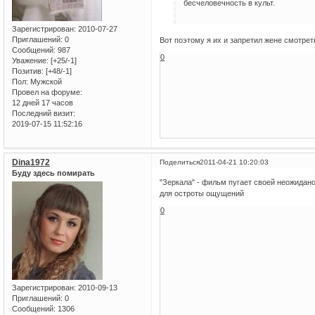
бесчеловечность в культ.
Зарегистрирован
: 2010-07-27
Приглашений:
0
Вот поэтому я их и запретил жене смотрет
Сообщений:
987
0
Уважение:
[+25/-1]
Позитив:
[+48/-1]
Пол:
Мужской
Провел на форуме:
12 дней 17 часов
Последний визит:
2019-07-15 11:52:16
Dina1972
Поделиться
2011-04-21 10:20:03
Буду здесь помирать
"Зеркала" - фильм пугает своей неожидан
для остроты ощущений
0
Зарегистрирован
: 2010-09-13
Приглашений:
0
Сообщений:
1306