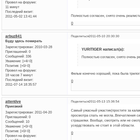
Провел на форуме:
11 минут
Последний визит:
Полностью согласен, снято очень реалист
2011-05-02 13:41:44
0
arbuz841
Поделиться
2011-05-10 20:30:30
Буду здесь помирать
Зарегистрирован
: 2010-03-28
YURITIGER написал(а):
Приглашений:
0
Сообщений:
336
Полностью согласен, снято очень р
Уважение:
[+4/-0]
Позитив:
[+0/-0]
Провел на форуме:
Фильм конечно хороший, пока была трилог
18 часов 7 минут
Последний визит:
0
2011-07-14 18:35:57
attentive
Поделиться
2011-05-13 15:36:54
Приезжий
Самый ужасный ужастик(простите за калам
Зарегистрирован
: 2011-04-20
просмотра спать не могла..Впечатления си
Приглашений:
0
страшилки. Вообще, смотреть или не смот
Сообщений:
10
усердствовать не стоит в этой области.
Уважение:
[+0/-0]
Позитив:
[+0/-0]
0
Провел на форуме: