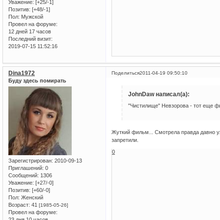
Уважение:
[+25/-1]
Позитив:
[+48/-1]
Пол:
Мужской
Провел на форуме:
12 дней 17 часов
Последний визит:
2019-07-15 11:52:16
Dina1972
Поделиться
2011-04-19 09:50:10
Буду здесь помирать
JohnDaw написал(а):
"Чистилище" Невзорова - тот еще ф
Жуткий фильм... Смотрела правда давно уж
запретили.
0
Зарегистрирован
: 2010-09-13
Приглашений:
0
Сообщений:
1306
Уважение:
[+27/-0]
Позитив:
[+60/-0]
Пол:
Женский
Возраст:
41
[1985-05-26]
Провел на форуме:
23 дня 10 часов