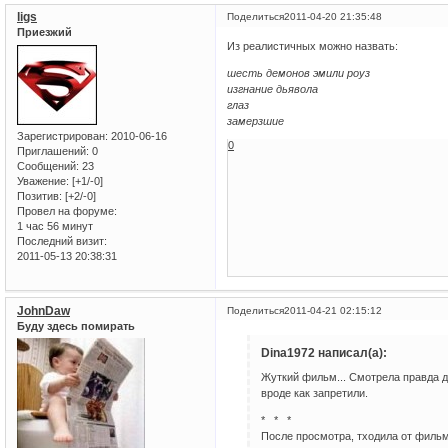
ligs
Поделиться
2011-04-20 21:35:48
Приезжий
Из реалистичных можно назвать:
шесть демонов эмили роуз
изгнание дьявола
глаз
замерзшие
Зарегистрирован
: 2010-06-16
0
Приглашений:
0
Сообщений:
23
Уважение:
[+1/-0]
Позитив:
[+2/-0]
Провел на форуме:
1 час 56 минут
Последний визит:
2011-05-13 20:38:31
JohnDaw
Поделиться
2011-04-21 02:15:12
Буду здесь помирать
Dina1972 написал(а):
Жуткий фильм... Смотрела правда да
вроде как запретили.
* * *
После просмотра, тходила от фильм