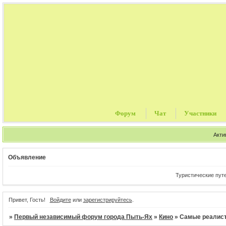
Форум
Чат
Участники
Акти
Объявление
Туристические путевки, цены от 
Привет, Гость!
Войдите
или
зарегистрируйтесь
.
»
Первый независимый форум города Пыть-Ях
»
Кино
»
Самые реалист