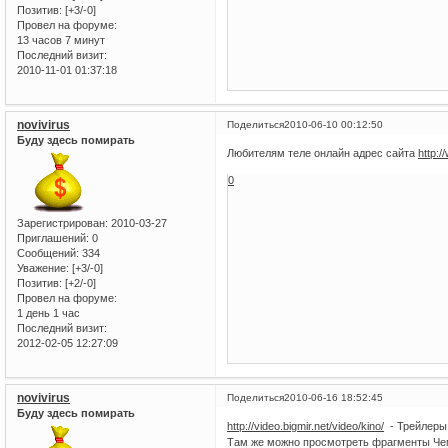
Позитив:
[+3/-0]
Провел на форуме:
13 часов 7 минут
Последний визит:
2010-11-01 01:37:18
novivirus
Поделиться
2010-06-10 00:12:50
Буду здесь помирать
Любителям теле онлайн адрес сайта
http:/
0
Зарегистрирован
: 2010-03-27
Приглашений:
0
Сообщений:
334
Уважение:
[+3/-0]
Позитив:
[+2/-0]
Провел на форуме:
1 день 1 час
Последний визит:
2012-02-05 12:27:09
novivirus
Поделиться
2010-06-16 18:52:45
Буду здесь помирать
http://video.bigmir.net/video/kino/
- Трейлеры 
Там же можно просмотреть фрагменты Че