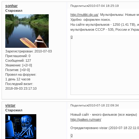
sonhar
Поделиться
2010-07-04 18:25:19
Старожил
http://multiki.dp.ua/
Мультфильмы: Новые му
Удобно оформлен поиск.
На сайте мультфильмов - 1250 (1.41 TB), и
мультфильмов СССР - 535, России и Украи
0
Зарегистрирован
: 2010-07-03
Приглашений:
0
Сообщений:
127
Уважение:
[+2/-0]
Позитив:
[+0/-0]
Провел на форуме:
1 день 12 часов
Последний визит:
2018-09-03 23:17:10
vistar
Поделиться
2010-07-18 22:09:34
Старожил
Новый сайт - много фильмов (все жанры)
http://paliwo.ru/main/
Отредактировано vistar (2010-07-18 22:11:0
0