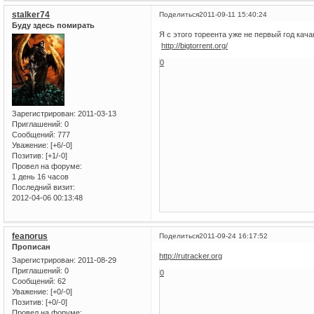
stalker74
Поделиться
2011-09-11 15:40:24
Буду здесь помирать
Я с этого тореента уже не первый год ка
http://bigtorrent.org/
0
Зарегистрирован
: 2011-03-13
Приглашений:
0
Сообщений:
777
Уважение:
[+6/-0]
Позитив:
[+1/-0]
Провел на форуме:
1 день 16 часов
Последний визит:
2012-04-06 00:13:48
feanorus
Поделиться
2011-09-24 16:17:52
Прописан
http://rutracker.org
Зарегистрирован
: 2011-08-29
Приглашений:
0
0
Сообщений:
62
Уважение:
[+0/-0]
Позитив:
[+0/-0]
Провел на форуме: