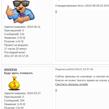
Отредактировано ferov (2010-08-09 02:29:5
0
Зарегистрирован
: 2010-05-11
Приглашений:
0
Сообщений:
131
Уважение:
[+3/-0]
Позитив:
[+4/-0]
Провел на форуме:
17 часов 25 минут
Последний визит:
2011-07-20 19:17:25
novivirus
Поделиться
2010-09-21 22:57:43
Буду здесь помирать
Сейчас фильмы не скачиваю, а смотрю он
Класно не нужно тратить время на скачку 
Смотреть фильмы онлайн
0
Зарегистрирован
: 2010-03-27
Приглашений:
0
Сообщений:
334
Уважение:
[+3/-0]
Позитив:
[+2/-0]