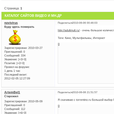
Страница:
1
КАТАЛОГ САЙТОВ ВИДЕО И МН.ДР
novivirus
Поделиться
2010-06-06 00:46:03
Буду здесь помирать
http://adultmult.ru/
- очень большое количес
Теги: Кино, Мультфильмы, Интернет
0
Зарегистрирован
: 2010-03-27
Приглашений:
0
Сообщений:
334
Уважение:
[+3/-0]
Позитив:
[+2/-0]
Провел на форуме:
1 день 1 час
Последний визит:
2012-02-05 12:27:09
ArtemBel1
Поделиться
2010-06-08 21:51:57
Старожил
Я скачиваю c torrentino.ru Большой выбо
Зарегистрирован
: 2010-05-09
Приглашений:
0
0
Сообщений:
112
Уважение:
[+6/-0]