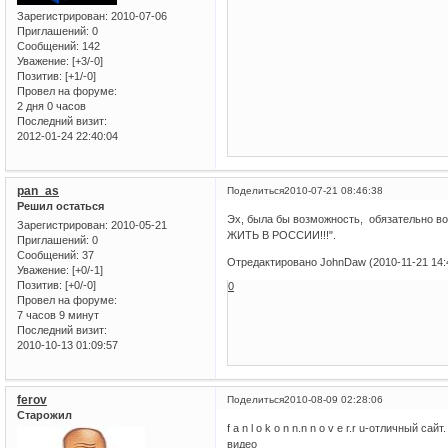
Зарегистрирован
: 2010-07-06
Приглашений:
0
Сообщений:
142
Уважение:
[+3/-0]
Позитив:
[+1/-0]
Провел на форуме:
2 дня 0 часов
Последний визит:
2012-01-24 22:40:04
pan_as
Поделиться
2010-07-21 08:46:38
Решил остаться
Эх, была бы возможность, обязательно в
Зарегистрирован
: 2010-05-21
ЖИТЬ В РОССИИ!!!".
Приглашений:
0
Сообщений:
37
Отредактировано JohnDaw (2010-11-21 14:
Уважение:
[+0/-1]
Позитив:
[+0/-0]
0
Провел на форуме:
7 часов 9 минут
Последний визит:
2010-10-13 01:09:57
ferov
Поделиться
2010-08-09 02:28:06
Старожил
f a n l o k o n n.n n o v e r.r u-отличный
видео