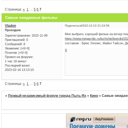
Страница:
«
1
…
5
6
7
Самые ожидаемые фильмы
Vladon
Поделиться
2022-12-13 21:24:56
Проездом
Мне выбрать хороший фильм на вечер помо
Зарегистрирован
: 2022-11-08
https://www.megacritic.ru/luchshie/boeviki/20
Приглашений:
0
составом - Брюс Уиллис, Майкл Тайсон, Д
Сообщений:
8
Уважение:
[+0/-0]
0
Позитив:
[+0/-0]
Провел на форуме:
1 час 16 минут
Последний визит:
2023-02-16 13:13:10
Страница:
«
1
…
5
6
7
»
Первый независимый форум города Пыть-Ях
»
Кино
»
Самые ожида